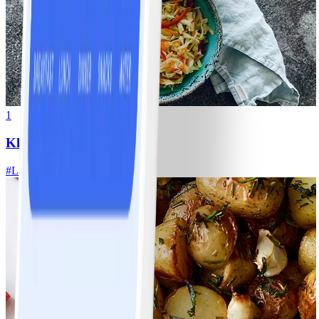
1
Klassisk vitkålssallad
#
Lätt
20 MIN