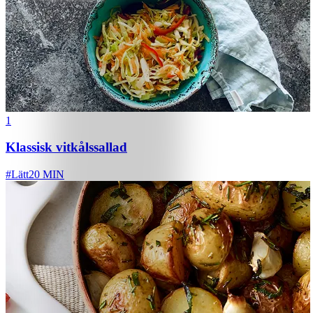
1
Klassisk vitkålssallad
#
Lätt
20 MIN