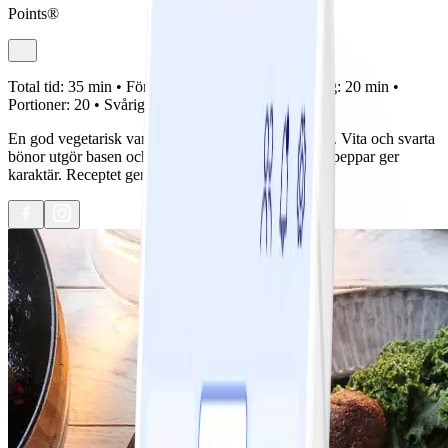
Points®
Total tid:
35 min •
Förberedelse:
15 min •
Tillagning:
20 min •
Portioner:
20 •
Svårighetsgrad:
Lätt
En god vegetarisk variant av våra älskade köttbullar. Vita och svarta
bönor utgör basen och chili, spiskummin och kryddpeppar ger
karaktär. Receptet ger ca 20 bullar.