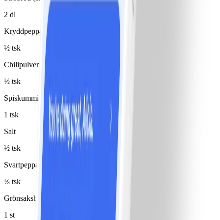
2 dl
Kryddpeppar
½ tsk
Chilipulver
½ tsk
Spiskummin
1 tsk
Salt
½ tsk
Svartpeppar
⅓ tsk
Grönsaksbuljongtärning
1 st