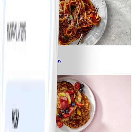
6
Spagetti med köttfärssås
#
Lätt
10 MIN