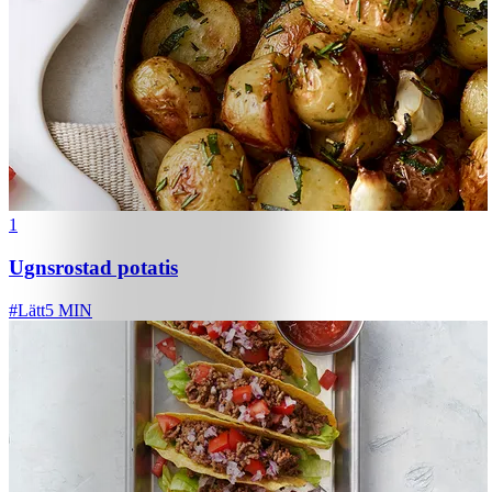
1
Ugnsrostad potatis
#
Lätt
5 MIN