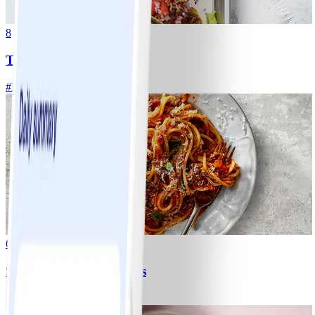
8
Tacos
#
Lätt
15 MIN
6
Spagetti med köttfärssås
#
Lätt
10 MIN