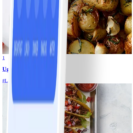
1
Ugnsrostad potatis
#
Lätt
5 MIN