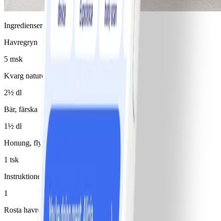
Ingredienser
Havregryn
5 msk
Kvarg naturell 0,1%
2½ dl
Bär, färska
1½ dl
Honung, flytande
1 tsk
Instruktioner
1
Rosta havregryn i en torr stekpanna.