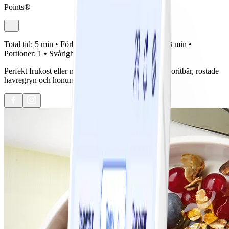
Points®
Total tid:
5 min •
Förberedelse:
2 min •
Tillagning:
3 min •
Portioner:
1 •
Svårighetsgrad:
Lätt
Perfekt frukost eller mellanmål. Kvarg med dina favoritbär, rostade
havregryn och honung. Mums!