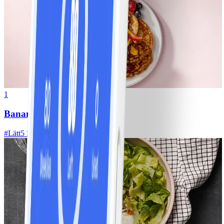
1
Bananpannkakor
#
Lätt
5 MIN