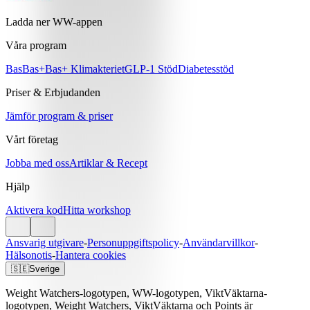
Ladda ner WW-appen
Våra program
Bas
Bas+
Bas+ Klimakteriet
GLP-1 Stöd
Diabetesstöd
Priser & Erbjudanden
Jämför program & priser
Vårt företag
Jobba med oss
Artiklar & Recept
Hjälp
Aktivera kod
Hitta workshop
Ansvarig utgivare
-
Personuppgiftspolicy
-
Användarvillkor
-
Hälsonotis
-
Hantera cookies
🇸🇪
Sverige
Weight Watchers-logotypen, WW-logotypen, ViktVäktarna-
logotypen, Weight Watchers, ViktVäktarna och Points är