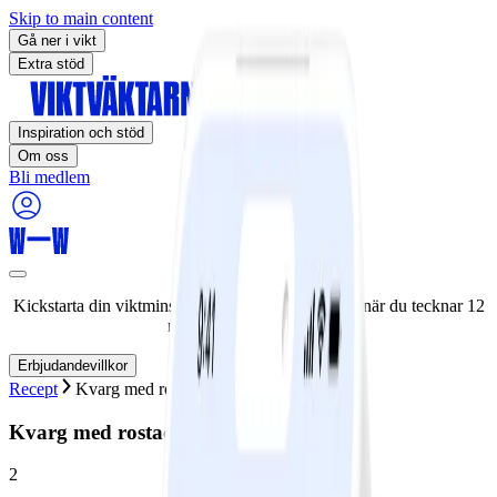
Skip to main content
Gå ner i vikt
Extra stöd
Inspiration och stöd
Om oss
Bli medlem
Kickstarta din viktminskningsresa nu! Spara 50% när du tecknar 12
månaders medlemskap.
Erbjudandevillkor
Recept
Kvarg med rostade havregryn och bär
Kvarg med rostade havregryn och bär
2