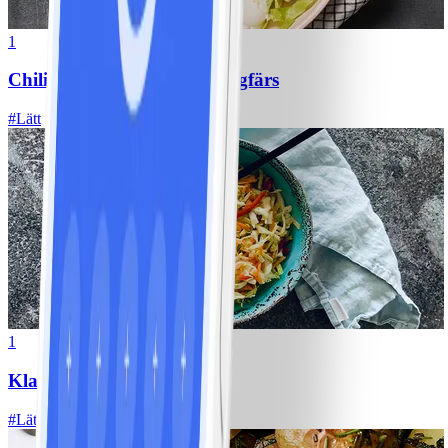
1
Chili con carne med kycklingfärs
#
Lätt
1
Klassisk vitkålssallad
#
Lätt
20 MIN