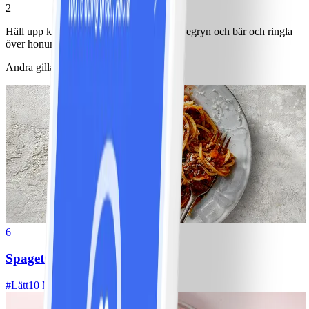
2
Häll upp kvarg i en skål. Toppa med havregryn och bär och ringla
över honung.
Andra gillade också
6
Spagetti med köttfärssås
#
Lätt
10 MIN