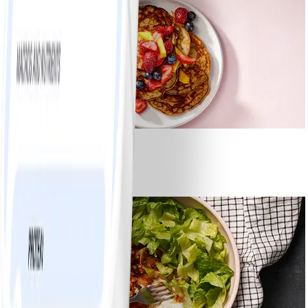
1
Bananpannkakor
#
Lätt
5 MIN