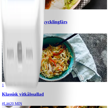
1
Chili con carne med kycklingfärs
#
Lätt
1
Klassisk vitkålssallad
#
Lätt
20 MIN