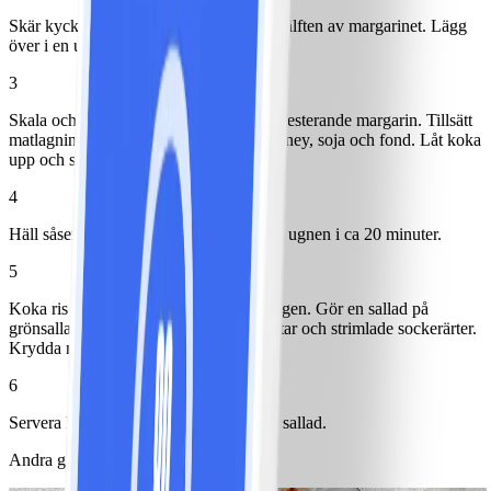
Skär kyckling i mindre bitar och stek i hälften av margarinet. Lägg
över i en ugnsfast form.
3
Skala och strimla purjolök. Stek mjuk i resterande margarin. Tillsätt
matlagningsgrädde, fraiche, mango chutney, soja och fond. Låt koka
upp och smaka av med salt och peppar.
4
Häll såsen över kycklingen och ställ in i ugnen i ca 20 minuter.
5
Koka ris enligt anvisning på förpackningen. Gör en sallad på
grönsallad, halverade tomater, mangobitar och strimlade sockerärter.
Krydda med lite flingsalt och peppar.
6
Servera kycklinggratängen med ris och sallad.
Andra gillade också