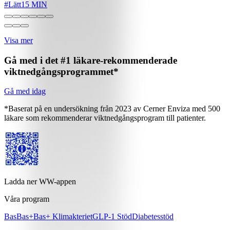
#
Lätt
15 MIN
Visa mer
Gå med i det #1 läkare-rekommenderade
viktnedgångsprogrammet*
Gå med idag
*Baserat på en undersökning från 2023 av Cerner Enviza med 500
läkare som rekommenderar viktnedgångsprogram till patienter.
Ladda ner WW-appen
Våra program
Bas
Bas+
Bas+ Klimakteriet
GLP-1 Stöd
Diabetesstöd