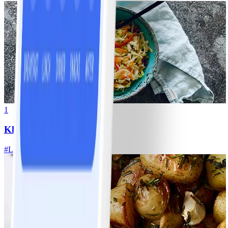
1
Klassisk vitkålssallad
#
Lätt
20 MIN