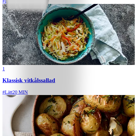
#
Lätt
1
Klassisk vitkålssallad
#
Lätt
20 MIN