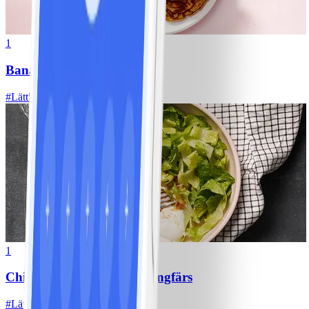
1
Bananpannkakor
#
Lätt
5 MIN
1
Chili con carne med kycklingfärs
#
Lätt