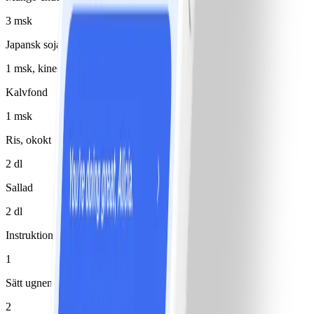
3 msk
Japansk soja
1 msk, kinesisk
Kalvfond
1 msk
Ris, okokt
2 dl
Sallad
2 dl
Instruktioner
1
Sätt ugnen på 200°.
2