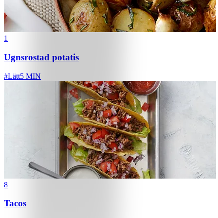
1
Ugnsrostad potatis
#
Lätt
5 MIN
8
Tacos