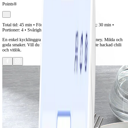
Points®
Total tid:
45 min •
Förberedelse:
15 min •
Tillagning:
30 min •
Portioner:
4 •
Svårighetsgrad:
Lätt
En enkel kycklinggratäng med smak av mango chutney. Milda och
goda smaker. Vill du hetta upp den kan du tillsätta lite hackad chili
och vitlök.