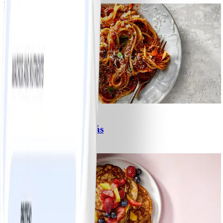
6
Spagetti med köttfärssås
#
Lätt
10 MIN