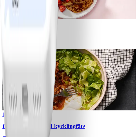
1
Bananpannkakor
#
Lätt
5 MIN
1
Chili con carne med kycklingfärs