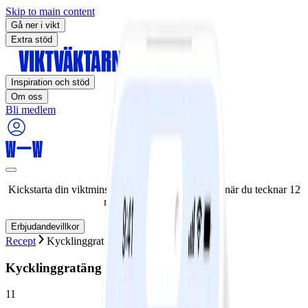
Skip to main content
Gå ner i vikt
Extra stöd
Inspiration och stöd
Om oss
Bli medlem
Kickstarta din viktminskningsresa nu! Spara 50% när du tecknar 12
månaders medlemskap.
Erbjudandevillkor
Recept
Kycklinggratäng med mangosås
Kycklinggratäng med mangosås
11