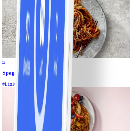
6
Spagetti med köttfärssås
#
Lätt
10 MIN