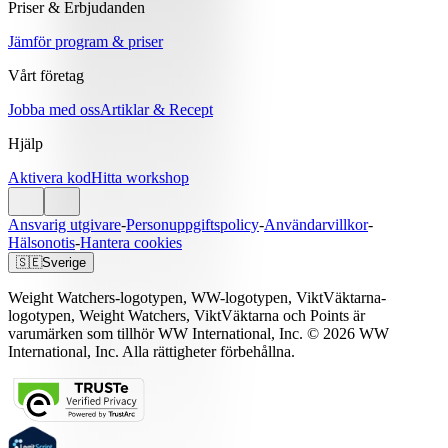
Priser & Erbjudanden
Jämför program & priser
Vårt företag
Jobba med oss
Artiklar & Recept
Hjälp
Aktivera kod
Hitta workshop
Ansvarig utgivare
-
Personuppgiftspolicy
-
Användarvillkor
-
Hälsonotis
-
Hantera cookies
🇸🇪
Sverige
Weight Watchers-logotypen, WW-logotypen, ViktVäktarna-
logotypen, Weight Watchers, ViktVäktarna och Points är
varumärken som tillhör WW International, Inc. © 2026 WW
International, Inc. Alla rättigheter förbehållna.