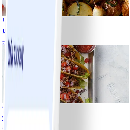
1
Ugnsrostad potatis
#
Lätt
5 MIN
8
Tacos
#
Lätt
15 MIN