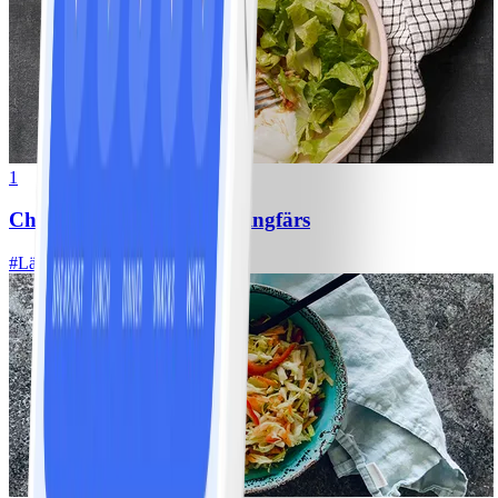
1
Chili con carne med kycklingfärs
#
Lätt