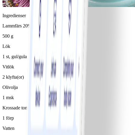
Ingredienser
Lammfärs 20%
500 g
Lök
1 st, gul/gula
Vitlök
2 klyfta(or)
Olivolja
1 msk
Krossade tomater
1 förp
Vatten