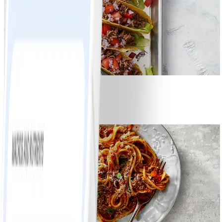
8
Tacos
#
Lätt
15 MIN