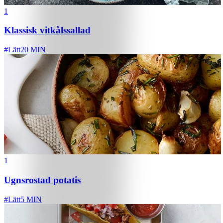
1
Klassisk vitkålssallad
#
Lätt
20 MIN
1
Ugnsrostad potatis
#
Lätt
5 MIN