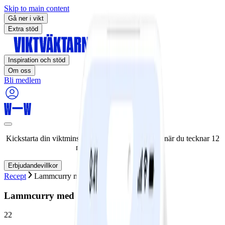
Skip to main content
Gå ner i vikt
Extra stöd
Inspiration och stöd
Om oss
Bli medlem
Kickstarta din viktminskningsresa nu! Spara 50% när du tecknar 12
månaders medlemskap.
Erbjudandevillkor
Recept
Lammcurry med fruktig couscous
Lammcurry med fruktig couscous
22