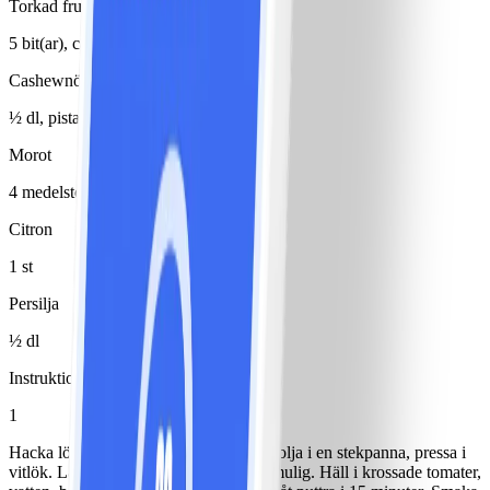
Torkad frukt
5 bit(ar), ca ½ dl
Cashewnötter
½ dl, pistagenötter
Morot
4 medelstor(t)/medelstora
Citron
1 st
Persilja
½ dl
Instruktioner
1
Hacka löken fint och bryn den i 1 msk olja i en stekpanna, pressa i
vitlök. Lägg i lammfärs och stek den smulig. Häll i krossade tomater,