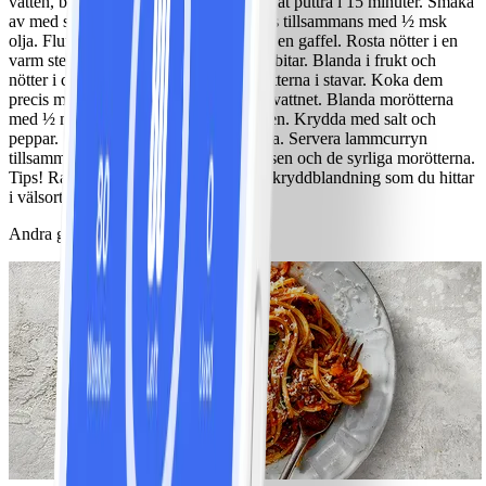
vatten, buljongtärningar och kryddor. Låt puttra i 15 minuter. Smaka
av med salt och peppar. Koka couscous tillsammans med ½ msk
olja. Fluffa upp couscous med hjälp av en gaffel. Rosta nötter i en
varm stekpanna. Skär frukten i mindre bitar. Blanda i frukt och
nötter i couscous. Skala och skär morötterna i stavar. Koka dem
precis mjuka i lättsaltat vatten. Häll av vattnet. Blanda morötterna
med ½ msk olja och pressa i citronsaften. Krydda med salt och
peppar. Strö till sist över hackad persilja. Servera lammcurryn
tillsammans med den fruktiga couscousen och de syrliga morötterna.
Tips! Ras el hanout är en Marockansk kryddblandning som du hittar
i välsorterade livsmedelsbutiker.
Andra gillade också