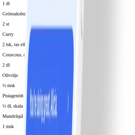
1 dl
Grönsaksbuljongtärning
2 st
Curry
2 tsk, ras eller hanout
Couscous, okokt
2 dl
Olivolja
½ msk
Pistagenötter
½ dl, skalade
Mandelspån
1 msk