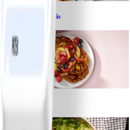
6
Spagetti med köttfärssås
#
Lätt
10 MIN
1
Bananpannkakor
#
Lätt
5 MIN