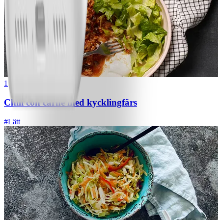
1
Chili con carne med kycklingfärs
#
Lätt