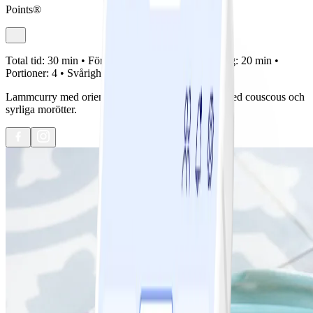
Points®
Total tid:
30 min •
Förberedelse:
10 min •
Tillagning:
20 min •
Portioner:
4 •
Svårighetsgrad:
Lätt
Lammcurry med orientaliska influenser. Serveras med couscous och
syrliga morötter.