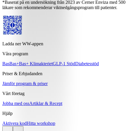
*Baserat på en undersökning från 2023 av Cerner Enviza med 500
läkare som rekommenderar viktnedgångsprogram till patienter.
Ladda ner WW-appen
Våra program
Bas
Bas+
Bas+ Klimakteriet
GLP-1 Stöd
Diabetesstöd
Priser & Erbjudanden
Jämför program & priser
Vårt företag
Jobba med oss
Artiklar & Recept
Hjälp
Aktivera kod
Hitta workshop