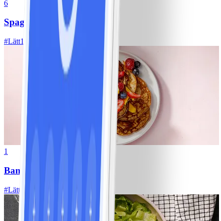
6
Spagetti med köttfärssås
#
Lätt
10 MIN
1
Bananpannkakor
#
Lätt
5 MIN