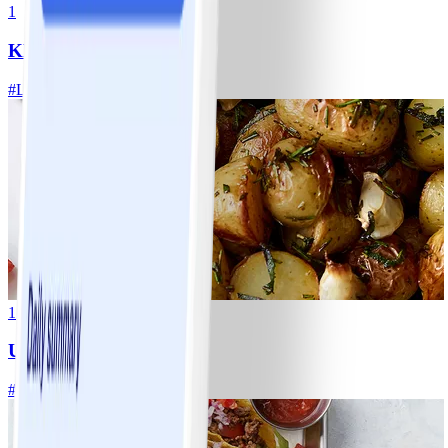
1
Klassisk vitkålssallad
#
Lätt
20 MIN
1
Ugnsrostad potatis
#
Lätt
5 MIN