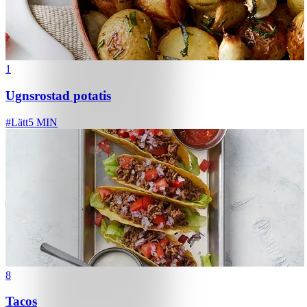
1
Ugnsrostad potatis
#
Lätt
5 MIN
8
Tacos