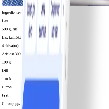
Ingredienser
Lax
500 g, filé
Lax kallrökt
4 skiva(or)
Ädelost 30%
100 g
Dill
1 msk
Citron
½ st
Citronpeppar