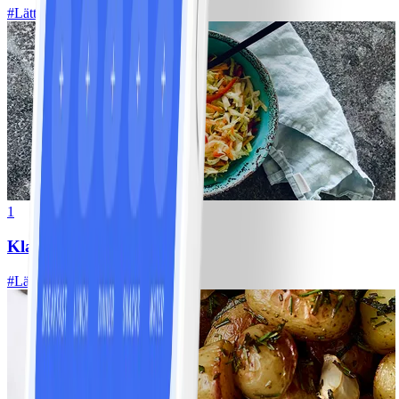
#
Lätt
1
Klassisk vitkålssallad
#
Lätt
20 MIN