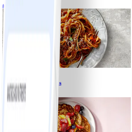
#
Lätt
15 MIN
6
Spagetti med köttfärssås
#
Lätt
10 MIN