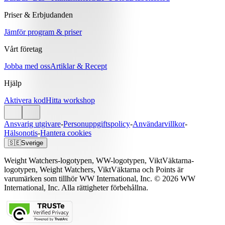
Priser & Erbjudanden
Jämför program & priser
Vårt företag
Jobba med oss
Artiklar & Recept
Hjälp
Aktivera kod
Hitta workshop
Ansvarig utgivare
-
Personuppgiftspolicy
-
Användarvillkor
-
Hälsonotis
-
Hantera cookies
🇸🇪
Sverige
Weight Watchers-logotypen, WW-logotypen, ViktVäktarna-
logotypen, Weight Watchers, ViktVäktarna och Points är
varumärken som tillhör WW International, Inc. © 2026 WW
International, Inc. Alla rättigheter förbehållna.