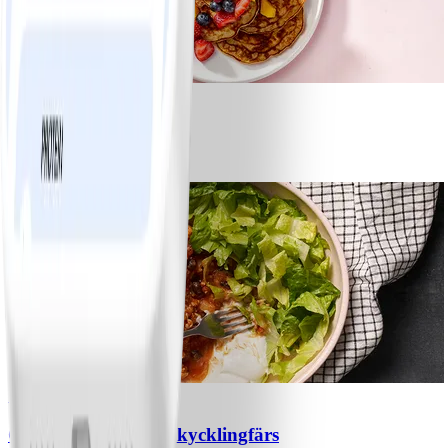
1
Bananpannkakor
#
Lätt
5 MIN
1
Chili con carne med kycklingfärs