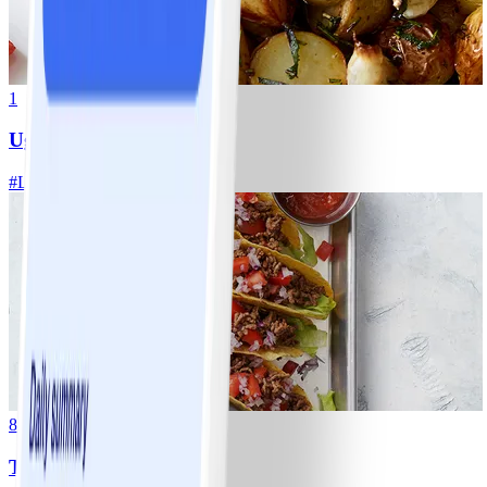
1
Ugnsrostad potatis
#
Lätt
5 MIN
8
Tacos