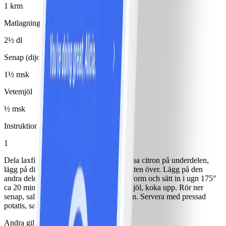
1 krm
Matlagningsbas 4% (typ Milda mat)
2½ dl
Senap (dijon)
1½ msk
Vetemjöl
½ msk
Instruktioner
1
Dela laxfiléen längs med i två delar. Pressa citron på underdelen,
lägg på dill. Lägg den rökta laxen och osten över. Lägg på den
andra delen av laxfiléen. Lägg i en ugnsform och sätt in i ugn 175°
ca 20 minuter . Vispa ihop grädde och mjöl, koka upp. Rör ner
senap, salt och peppar. Låt sjuda ca 3 min. Servera med pressad
potatis, sallad och haricot verts.
Andra gillade också