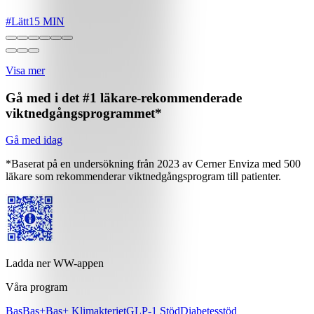
#
Lätt
15 MIN
Visa mer
Gå med i det #1 läkare-rekommenderade
viktnedgångsprogrammet*
Gå med idag
*Baserat på en undersökning från 2023 av Cerner Enviza med 500
läkare som rekommenderar viktnedgångsprogram till patienter.
Ladda ner WW-appen
Våra program
Bas
Bas+
Bas+ Klimakteriet
GLP-1 Stöd
Diabetesstöd