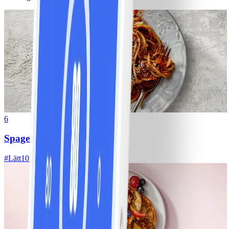
6
Spagetti med köttfärssås
#
Lätt
10 MIN