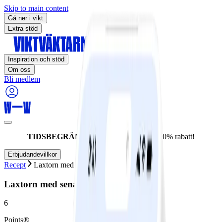
Skip to main content
Gå ner i vikt
Extra stöd
Inspiration och stöd
Om oss
Bli medlem
TIDSBEGRÄNSAT ERBJUDANDE:
60% rabatt!
Erbjudandevillkor
Recept
Laxtorn med senapssås
Laxtorn med senapssås
6
Points®