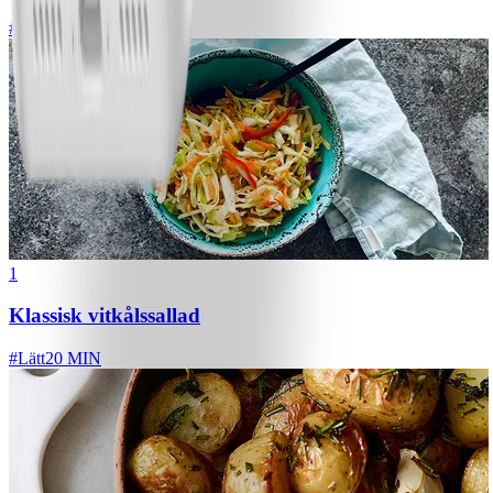
#
Lätt
1
Klassisk vitkålssallad
#
Lätt
20 MIN