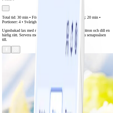
Total tid:
30 min •
Förberedelse:
10 min •
Tillagning:
20 min •
Portioner:
4 •
Svårighetsgrad:
Lätt
Ugnsbakad lax med rökt lax som fyllning blir med citron och dill en
härlig rätt. Servera med pressad potatis och den goda senapssåsen
till.