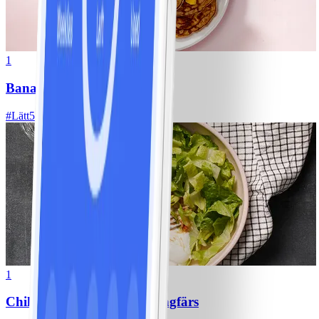
1
Bananpannkakor
#
Lätt
5 MIN
1
Chili con carne med kycklingfärs