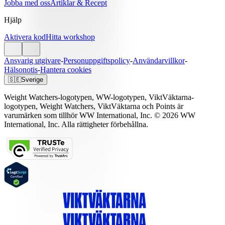
Jobba med oss
Artiklar & Recept
Hjälp
Aktivera kod
Hitta workshop
Ansvarig utgivare
-
Personuppgiftspolicy
-
Användarvillkor
-
Hälsonotis
-
Hantera cookies
🇸🇪
Sverige
Weight Watchers-logotypen, WW-logotypen, ViktVäktarna-
logotypen, Weight Watchers, ViktVäktarna och Points är
varumärken som tillhör WW International, Inc. © 2026 WW
International, Inc. Alla rättigheter förbehållna.