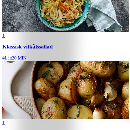
1
Klassisk vitkålssallad
#
Lätt
20 MIN
1