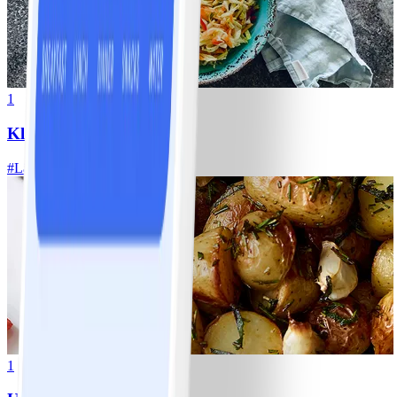
1
Klassisk vitkålssallad
#
Lätt
20 MIN
1