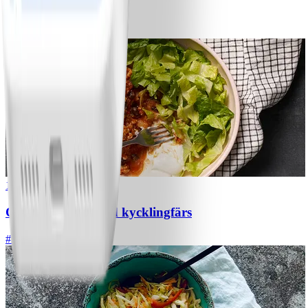
Bananpannkakor
#
Lätt
5 MIN
1
Chili con carne med kycklingfärs
#
Lätt