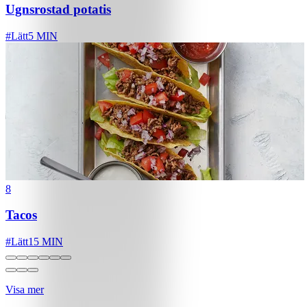
Ugnsrostad potatis
#
Lätt
5 MIN
8
Tacos
#
Lätt
15 MIN
Visa mer