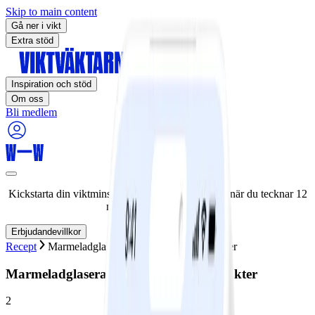
Skip to main content
Gå ner i vikt
Extra stöd
Inspiration och stöd
Om oss
Bli medlem
Kickstarta din viktminskningsresa nu! Spara 50% när du tecknar 12
månaders medlemskap.
Erbjudandevillkor
Recept
Marmeladglaserad kyckling med rotfrukter
Marmeladglaserad kyckling med rotfrukter
2