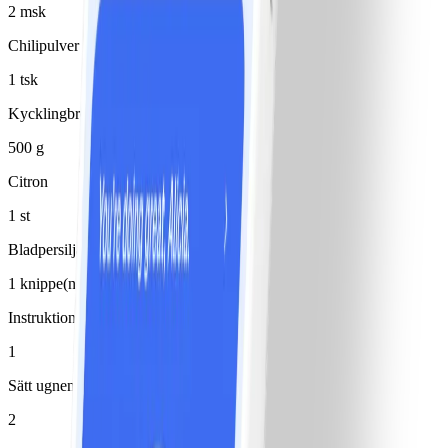
2 msk
Chilipulver
1 tsk
Kycklingbröstfilé
500 g
Citron
1 st
Bladpersilja
1 knippe(n)
Instruktioner
1
Sätt ugnen på 200°.
2