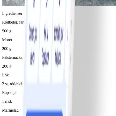
Ingredienser
Rödbetor, färska
500 g
Morot
200 g
Palsternacka
200 g
Lök
2 st, röd/röda
Rapsolja
1 msk
Marmelad