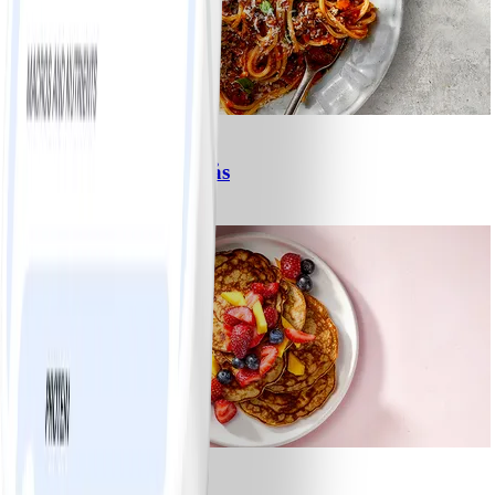
6
Spagetti med köttfärssås
#
Lätt
10 MIN
1