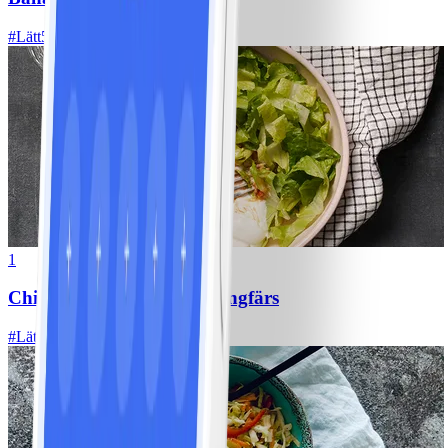
#
Lätt
5 MIN
1
Chili con carne med kycklingfärs
#
Lätt