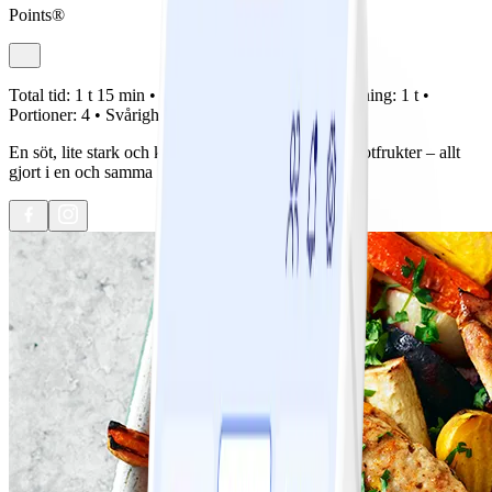
Points®
Total tid:
1 t 15 min •
Förberedelse:
15 min •
Tillagning:
1 t •
Portioner:
4 •
Svårighetsgrad:
Lätt
En söt, lite stark och klibbig kyckling med härliga rotfrukter – allt
gjort i en och samma form. Smidigt och smarrigt!