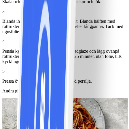
Skala och klyfta betor, morötter, palsternackor och lök.
3
Blanda ihop olja, marmelad, chili och salt. Blanda hälften med
rotfrukterna och lägg i en ugnsfast form eller långpanna. Täck med
ugnsfolie och sätt in i ugn 30-40 minuter.
4
Pensla kyckling med resterande marmeladglaze och lägg ovanpå
rotfrukterna. Sätt in i ugn ytterligare 20-25 minuter, utan folie, tills
kycklingen är genomstekt.
5
Pressa över citron och toppa med hackad persilja.
Andra gillade också