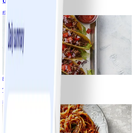
Ugnsrostad potatis
#
Lätt
5 MIN
8
Tacos
#
Lätt
15 MIN