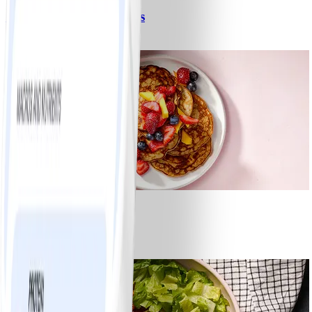
Spagetti med köttfärssås
#
Lätt
10 MIN
1
Bananpannkakor
#
Lätt
5 MIN