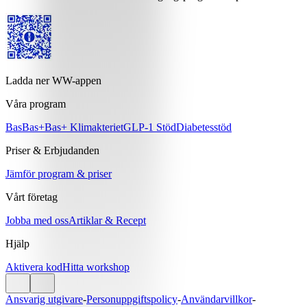
Ladda ner WW-appen
Våra program
Bas
Bas+
Bas+ Klimakteriet
GLP-1 Stöd
Diabetesstöd
Priser & Erbjudanden
Jämför program & priser
Vårt företag
Jobba med oss
Artiklar & Recept
Hjälp
Aktivera kod
Hitta workshop
Ansvarig utgivare
-
Personuppgiftspolicy
-
Användarvillkor
-