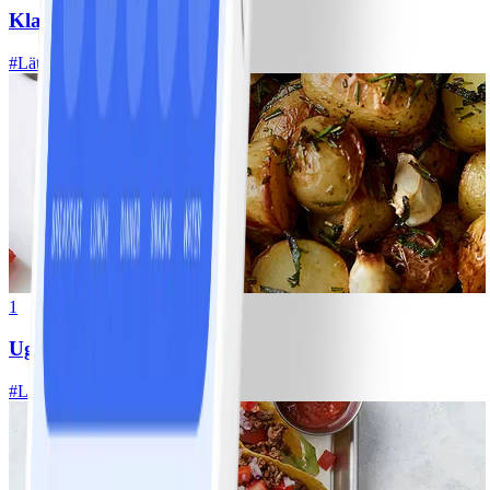
Klassisk vitkålssallad
#
Lätt
20 MIN
1
Ugnsrostad potatis
#
Lätt
5 MIN