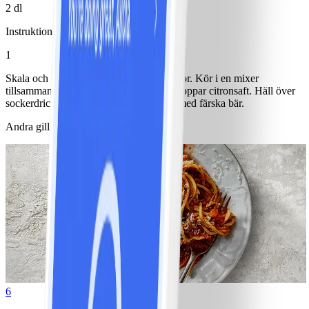
2 dl
Instruktioner
1
Skala och dela melonerna. Tag bort kärnor. Kör i en mixer
tillsammans med florsocker och några droppar citronsaft. Häll över
sockerdricka precis innan servering. Ät med färska bär.
Andra gillade också
6