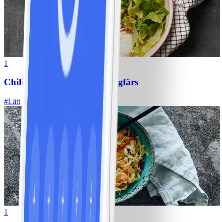
1
Chili con carne med kycklingfärs
#
Lätt
1