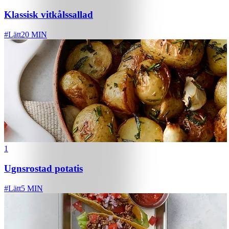
Klassisk vitkålssallad
#
Lätt
20 MIN
1
Ugnsrostad potatis
#
Lätt
5 MIN