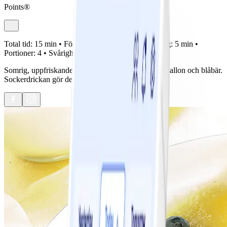
Points®
Total tid:
15 min •
Förberedelse:
10 min •
Tillagning:
5 min •
Portioner:
4 •
Svårighetsgrad:
Lätt
Somrig, uppfriskande dessert med honungsmelon, hallon och blåbär.
Sockerdrickan gör den lite söt och bubblig!