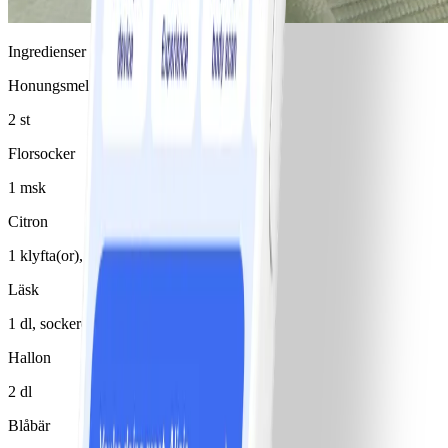
Ingredienser
Honungsmelon
2 st
Florsocker
1 msk
Citron
1 klyfta(or), saft
Läsk
1 dl, sockerdricka
Hallon
2 dl
Blåbär