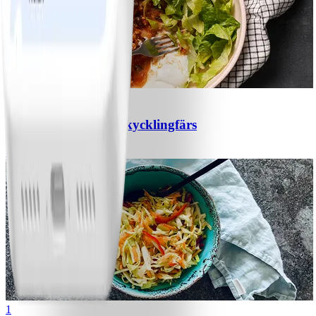
1
Chili con carne med kycklingfärs
#
Lätt
1