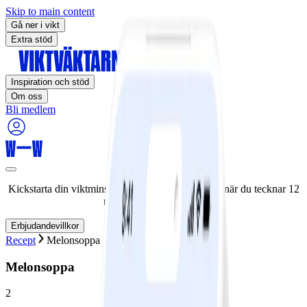
Skip to main content
Gå ner i vikt
Extra stöd
Inspiration och stöd
Om oss
Bli medlem
Kickstarta din viktminskningsresa nu! Spara 50% när du tecknar 12
månaders medlemskap.
Erbjudandevillkor
Recept
Melonsoppa
Melonsoppa
2