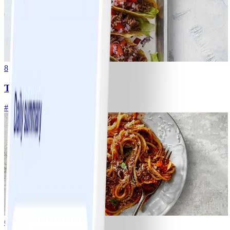
8
Tacos
#
Lätt
15 MIN
6