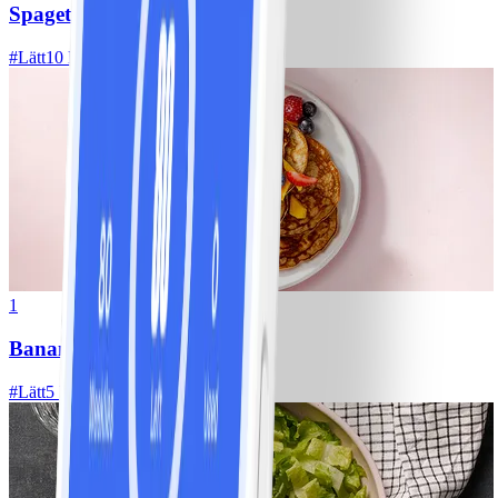
Spagetti med köttfärssås
#
Lätt
10 MIN
1
Bananpannkakor
#
Lätt
5 MIN