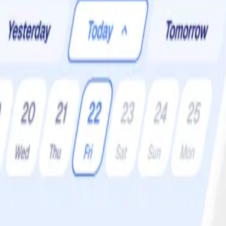
er:
16 •
Svårighetsgrad:
Lätt
d din favoritäppelsort, gärna en fast sort som behåller formen vid tilla