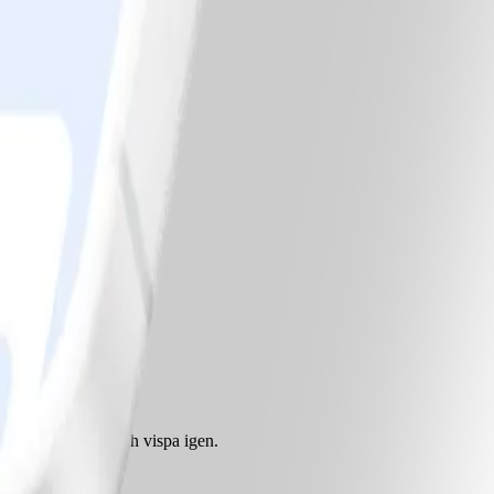
med bakplåtspapper.
ägg och äppelmos och vispa igen.