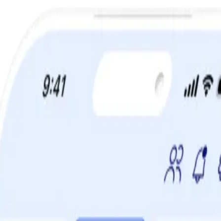
TIDSBEGRÄNSAT ERBJUDANDE:
60% rabatt!