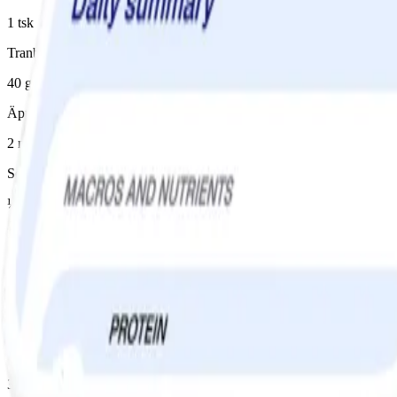
1 tsk
Tranbär, torkade
40 g
Äpple
2 medelstor(t)/medelstora
Socker
½ tsk
Instruktioner
1
Sätt ugnen på 180° (varmluftsugn 160°). Klä en form (ca 19x23 cm) 
2
Vispa socker och margarin i en stor skål till en krämig smet. Tillsätt 
3