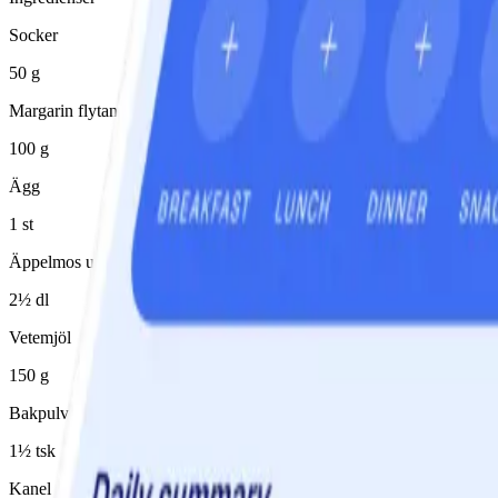
Socker
50 g
Margarin flytande 80%
100 g
Ägg
1 st
Äppelmos utan tillsatt socker
2½ dl
Vetemjöl
150 g
Bakpulver
1½ tsk
Kanel