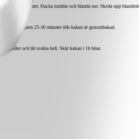
 till en jämn smet. Hacka tranbär och blanda ner. Skeda upp blandningen
ch sätt in i ugnen 25-30 minuter tills kakan är genombakad.
ett galler och låt svalna helt. Skär kakan i 16 bitar.