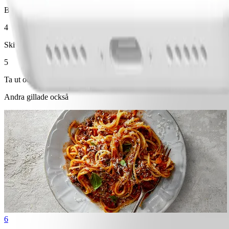
Blanda mjöl, bakpulver och kanel och rör ner i smeten och blanda sedan
4
Skiva äpplen tunt och placera dem på kakan. Strö över ½ tsk socker o
5
Ta ut och låt svalna i formen ca 15 minuter. Lyft upp kakan och lägg på 
Andra gillade också
6