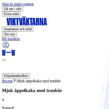
Skip to main content
Gå ner i vikt
Extra stöd
Inspiration och stöd
Om oss
Bli medlem
Erbjudandevillkor
Recept
Mjuk äppelkaka med tranbär
Mjuk äppelkaka med tranbär
4
Points®