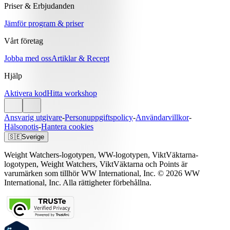
Priser & Erbjudanden
Jämför program & priser
Vårt företag
Jobba med oss
Artiklar & Recept
Hjälp
Aktivera kod
Hitta workshop
Ansvarig utgivare
-
Personuppgiftspolicy
-
Användarvillkor
-
Hälsonotis
-
Hantera cookies
🇸🇪
Sverige
Weight Watchers-logotypen, WW-logotypen, ViktVäktarna-
logotypen, Weight Watchers, ViktVäktarna och Points är
varumärken som tillhör WW International, Inc. © 2026 WW
International, Inc. Alla rättigheter förbehållna.