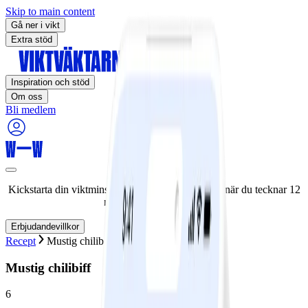
Skip to main content
Gå ner i vikt
Extra stöd
Inspiration och stöd
Om oss
Bli medlem
Kickstarta din viktminskningsresa nu! Spara 50% när du tecknar 12
månaders medlemskap.
Erbjudandevillkor
Recept
Mustig chilibiff
Mustig chilibiff
6