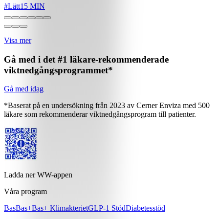
#
Lätt
15 MIN
Visa mer
Gå med i det #1 läkare-rekommenderade
viktnedgångsprogrammet*
Gå med idag
*Baserat på en undersökning från 2023 av Cerner Enviza med 500
läkare som rekommenderar viktnedgångsprogram till patienter.
Ladda ner WW-appen
Våra program
Bas
Bas+
Bas+ Klimakteriet
GLP-1 Stöd
Diabetesstöd