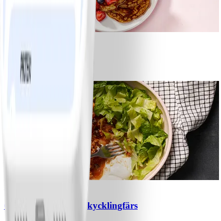
1
Bananpannkakor
#
Lätt
5 MIN
1
Chili con carne med kycklingfärs