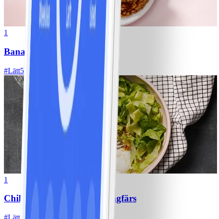
1
Bananpannkakor
#
Lätt
5 MIN
1
Chili con carne med kycklingfärs
#
Lätt