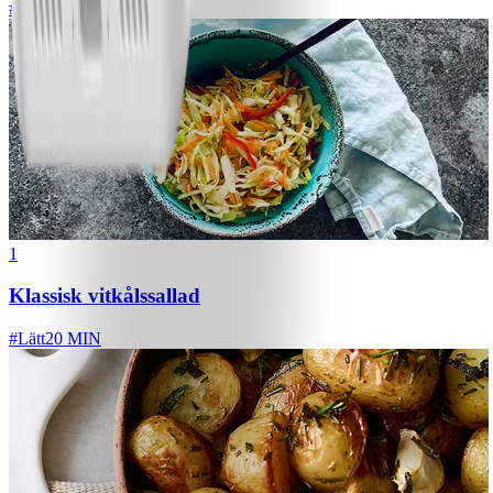
#
Lätt
1
Klassisk vitkålssallad
#
Lätt
20 MIN