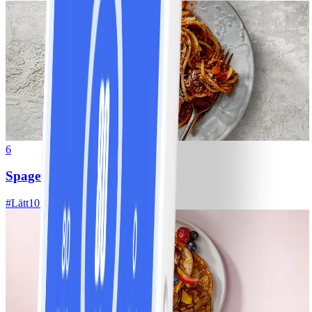
6
Spagetti med köttfärssås
#
Lätt
10 MIN