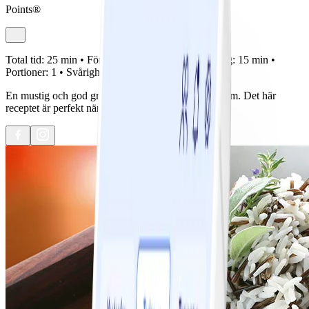
Points®
Total tid:
25 min •
Förberedelse:
10 min •
Tillagning:
15 min •
Portioner:
1 •
Svårighetsgrad:
Lätt
En mustig och god gryta som hela familjen tycker om. Det här
receptet är perfekt när du följer Mättande dag.