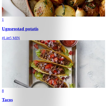
1
Ugnsrostad potatis
#
Lätt
5 MIN
8
Tacos