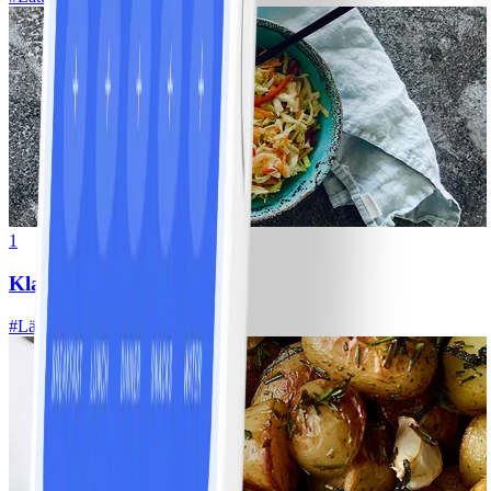
1
Klassisk vitkålssallad
#
Lätt
20 MIN