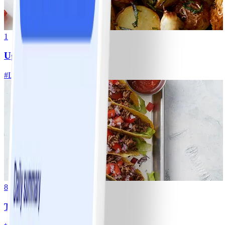
1
Ugnsrostad potatis
#
Lätt
5 MIN
8
Tacos