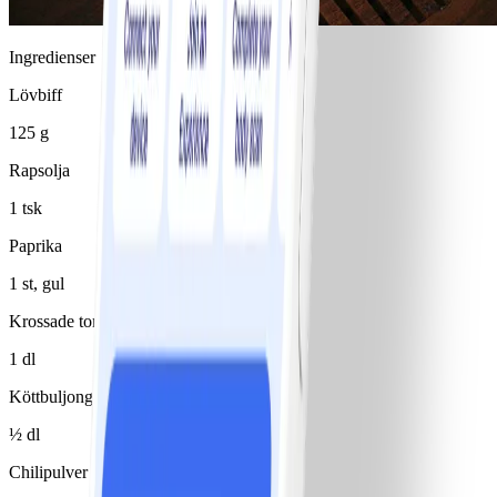
Ingredienser
Lövbiff
125 g
Rapsolja
1 tsk
Paprika
1 st, gul
Krossade tomater
1 dl
Köttbuljong
½ dl
Chilipulver