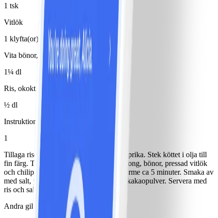
1 tsk
Vitlök
1 klyfta(or)
Vita bönor, konserv
1¼ dl
Ris, okokt
½ dl
Instruktioner
1
Tillaga riset enl. förp. Strimla biff och paprika. Stek köttet i olja till
fin färg. Tillsätt paprika, tomatkross, buljong, bönor, pressad vitlök
och chilipulver. Låt det puttra på svag värme ca 5 minuter. Smaka av
med salt, peppar och eventuellt en nypa kakaopulver. Servera med
ris och sallad.
Andra gillade också