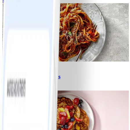
#
Lätt
15 MIN
6
Spagetti med köttfärssås
#
Lätt
10 MIN