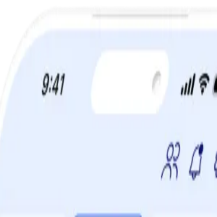
a din viktminskningsresa nu! Spara 50% när du tecknar 12 månaders m