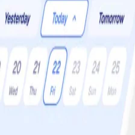
er:
4 •
Svårighetsgrad:
Lätt
om vitlök, ingefära och mango chutney.