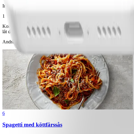
Instruktioner
1
Koka riset. Strimla skinka, lök och vitlök och lägg i en skål. Häll öve
låt det koka ca 4 min. Blanda potatismjöl med 1 msk vatten och rör ner 
Andra gillade också
6
Spagetti med köttfärssås