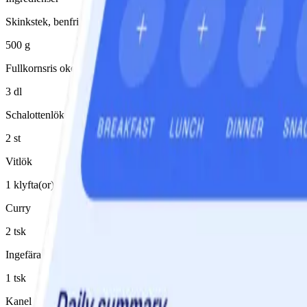
Skinkstek, benfri (fett bortskuret)
500 g
Fullkornsris okokt (100% fullkorn)
3 dl
Schalottenlök
2 st
Vitlök
1 klyfta(or)
Curry
2 tsk
Ingefära
1 tsk
Kanel