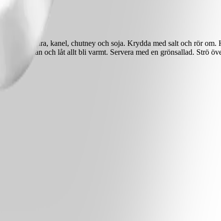
r curry, ingefära, kanel, chutney och soja. Krydda med salt och rör om. H
det i pannan och låt allt bli varmt. Servera med en grönsallad. Strö över