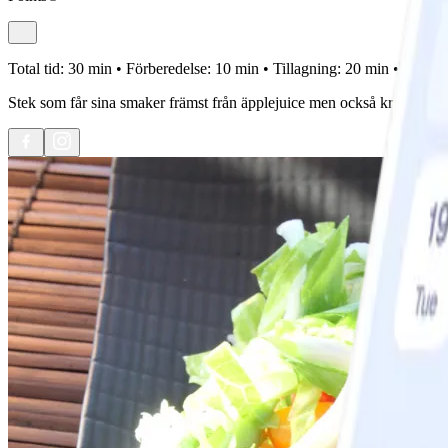
Total tid:
30 min •
Förberedelse:
10 min •
Tillagning:
20 min •
Portion
Stek som får sina smaker främst från äpplejuice men också kryddor s