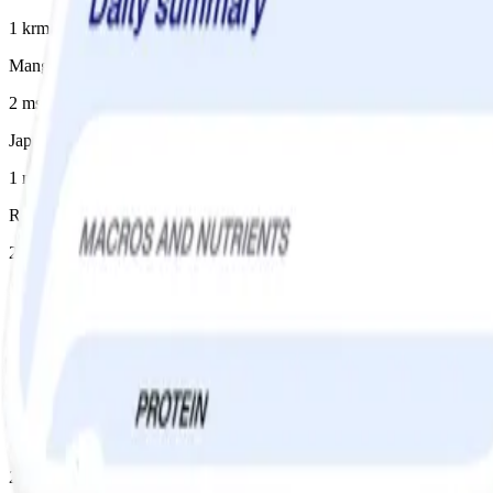
1 krm
Mango chutney
2 msk
Japansk soja
1 msk, japansk
Rapsolja
2 tsk
Juice
3 msk, koncentrerad äppeljuice
Vatten
1½ dl
Potatismjöl
2 tsk