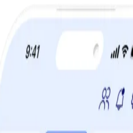
a din viktminskningsresa nu! Spara 50% när du tecknar 12 månaders m