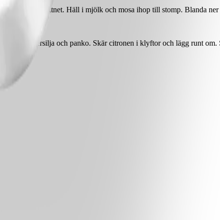
 mjuka. Häll av vattnet. Häll i mjölk och mosa ihop till stomp. Blanda ne
över dill, persilja och panko. Skär citronen i klyftor och lägg runt om. 