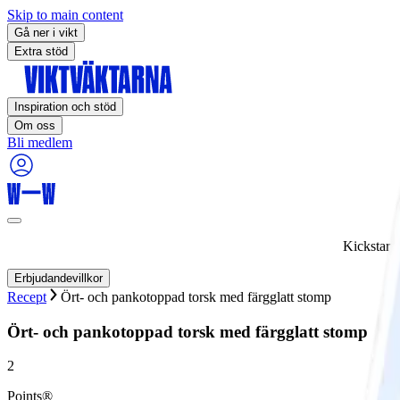
Skip to main content
Gå ner i vikt
Extra stöd
Inspiration och stöd
Om oss
Bli medlem
Kickstart
Erbjudandevillkor
Recept
Ört- och pankotoppad torsk med färgglatt stomp
Ört- och pankotoppad torsk med färgglatt stomp
2
Points®