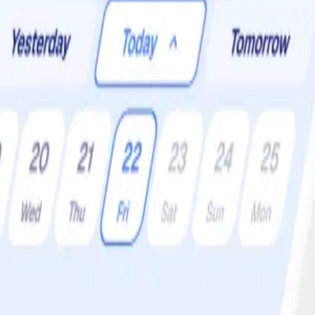
er:
4 •
Svårighetsgrad:
Lätt
 Serveras med ugnsbakad citron och rotfruktsstomp.