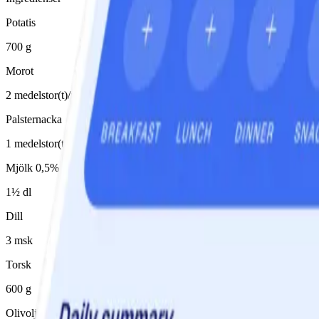
Potatis
700 g
Morot
2 medelstor(t)/medelstora
Palsternacka
1 medelstor(t)/medelstora
Mjölk 0,5%
1½ dl
Dill
3 msk
Torsk
600 g
Olivolja