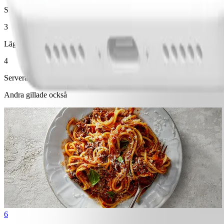
Skala potatis, morot och palsternacka. Koka i saltat vatten tills de är
3
Lägg fisken i en ugnsfast form som du penslar med olja. Salta och strö 
4
Servera fisken med stomp, pressad citron och sallad.
Andra gillade också
6