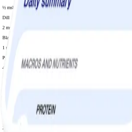
½ msk
Dill
2 msk, hackad
Bladpersilja
1 msk
Panko ströbröd
4 msk
Citron
1 st
Instruktioner
1
Sätt ugnen på 225°.
2