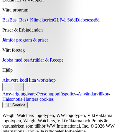
Våra program
Bas
Bas+
Bas+ Klimakteriet
GLP-1 Stöd
Diabetesstöd
Priser & Erbjudanden
Jämför program & priser
Vårt företag
Jobba med oss
Artiklar & Recept
Hjälp
Aktivera kod
Hitta workshop
Ansvarig utgivare
-
Personuppgiftspolicy
-
Användarvillkor
-
Hälsonotis
-
Hantera cookies
🇸🇪
Sverige
Weight Watchers-logotypen, WW-logotypen, ViktVäktarna-
logotypen, Weight Watchers, ViktVäktarna och Points är
varumärken som tillhör WW International, Inc. © 2026 WW
International, Inc. Alla rättigheter förbehållna.