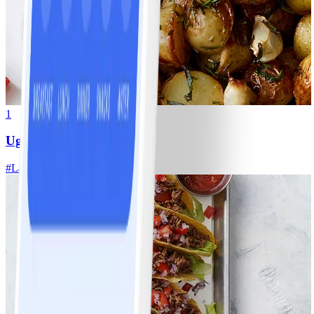
1
Ugnsrostad potatis
#
Lätt
5 MIN