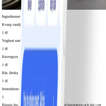
Ingredienser
Kvarg vanilj 0,2 %
1 dl
Yoghurt naturell 0,5%
1 dl
Havregryn
1 dl
Bär, färska
1 dl
Instruktioner
1
Blanda ihop kvarg och yoghurt. Varva med havregryn och bär i ett