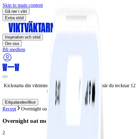
Skip to main content
Gå ner i vikt
Extra stöd
Inspiration och stöd
Om oss
Bli medlem
Kickstarta din viktminskningsresa nu! Spara 50% när du tecknar 12
månaders medlemskap.
Erbjudandevillkor
Recept
Overnight oat med bär
Overnight oat med bär
2