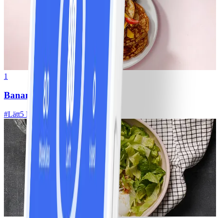
1
Bananpannkakor
#
Lätt
5 MIN