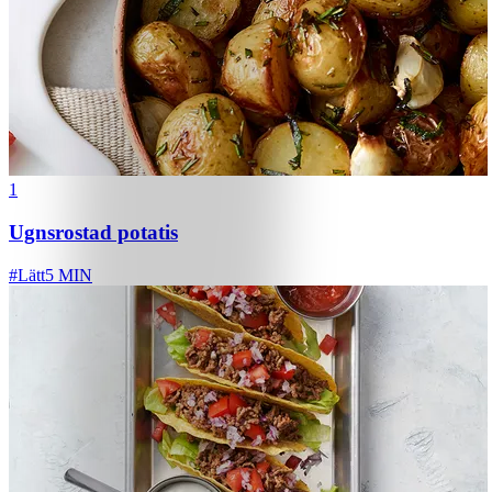
1
Ugnsrostad potatis
#
Lätt
5 MIN