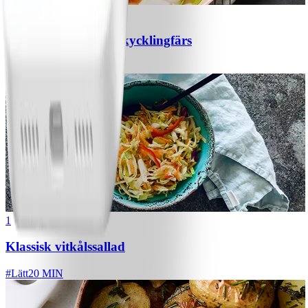
1
Chili con carne med kycklingfärs
#
Lätt
1
Klassisk vitkålssallad
#
Lätt
20 MIN