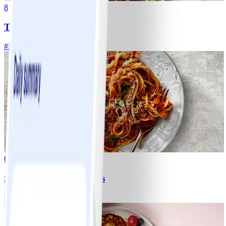
8
Tacos
#
Lätt
15 MIN
6
Spagetti med köttfärssås
#
Lätt
10 MIN