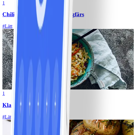
1
Chili con carne med kycklingfärs
#
Lätt
1
Klassisk vitkålssallad
#
Lätt
20 MIN