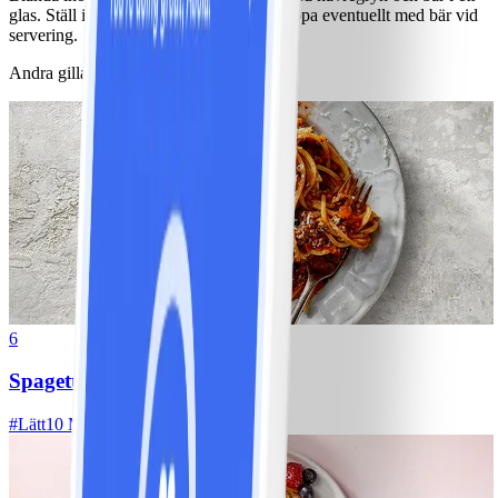
glas. Ställ in i kylskåp över natten och toppa eventuellt med bär vid
servering.
Andra gillade också
6
Spagetti med köttfärssås
#
Lätt
10 MIN