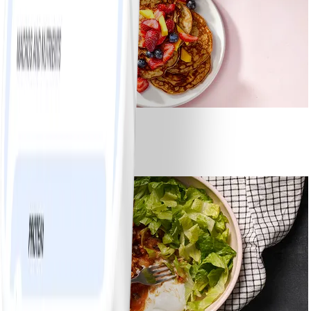
1
Bananpannkakor
#
Lätt
5 MIN