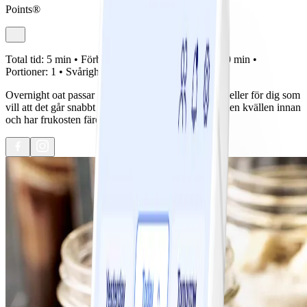
Points®
Total tid:
5 min •
Förberedelse:
5 min •
Tillagning:
0 min •
Portioner:
1 •
Svårighetsgrad:
Lätt
Overnight oat passar perfekt som en frukost i farten eller för dig som
vill att det går snabbt på morgonen. Du förbereder den kvällen innan
och har frukosten färdig att äta när du vaknar.