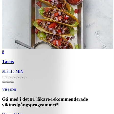
8
Tacos
#
Lätt
15 MIN
Visa mer
Gå med i det #1 läkare-rekommenderade
viktnedgångsprogrammet*