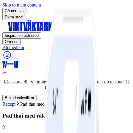
Skip to main content
Gå ner i vikt
Extra stöd
Inspiration och stöd
Om oss
Bli medlem
Kickstarta din viktminskningsresa nu! Spara 50% när du tecknar 12
månaders medlemskap.
Erbjudandevillkor
Recept
Pad thai med räkor och vitkål
Pad thai med räkor och vitkål
9