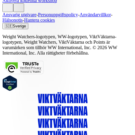
Aktivera kod
Hitta workshop
Ansvarig utgivare
-
Personuppgiftspolicy
-
Användarvillkor
-
Hälsonotis
-
Hantera cookies
🇸🇪
Sverige
Weight Watchers-logotypen, WW-logotypen, ViktVäktarna-
logotypen, Weight Watchers, ViktVäktarna och Points är
varumärken som tillhör WW International, Inc. © 2026 WW
International, Inc. Alla rättigheter förbehållna.