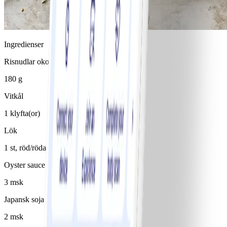
Ingredienser
Risnudlar okokta
180 g
Vitkål
1 klyfta(or)
Lök
1 st, röd/röda
Oyster sauce
3 msk
Japansk soja
2 msk