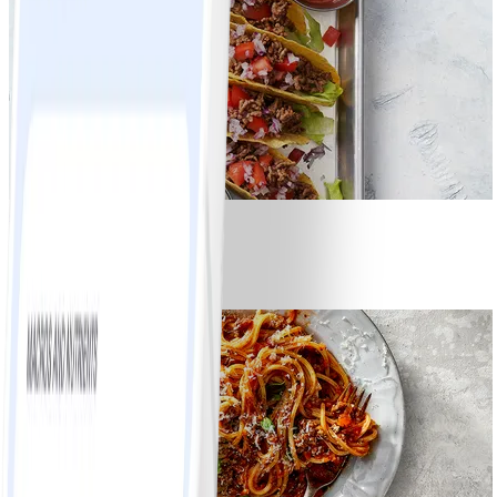
8
Tacos
#
Lätt
15 MIN