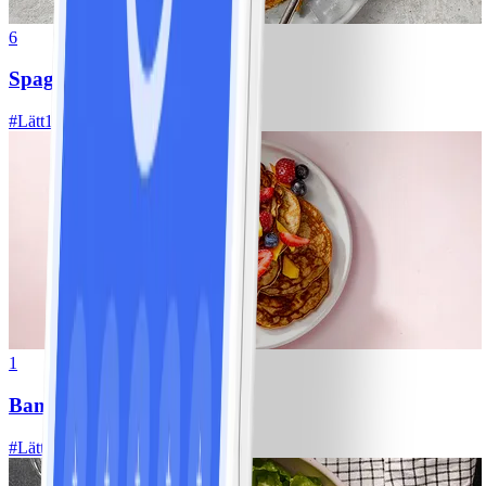
6
Spagetti med köttfärssås
#
Lätt
10 MIN
1
Bananpannkakor
#
Lätt
5 MIN