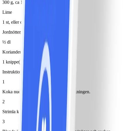
300 g, ca 1 kg med skal
Lime
1 st, eller citron
Jordnötter, salta
½ dl
Koriander
1 knippe(n)
Instruktioner
1
Koka nudlar enligt anvisning på förpackningen.
2
Strimla kål och lök.
3