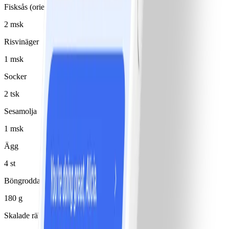
Fisksås (orientalisk)
2 msk
Risvinäger
1 msk
Socker
2 tsk
Sesamolja
1 msk
Ägg
4 st
Böngroddar
180 g
Skalade räkor