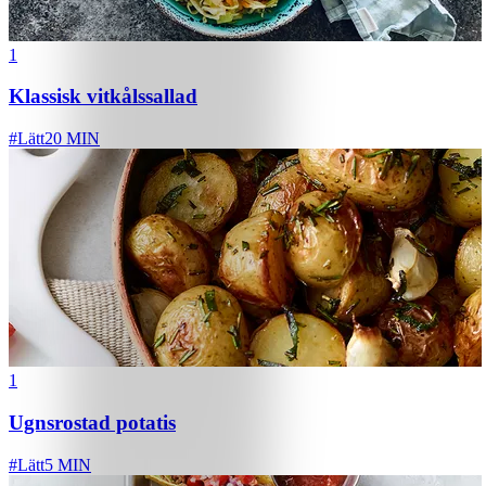
1
Klassisk vitkålssallad
#
Lätt
20 MIN
1
Ugnsrostad potatis
#
Lätt
5 MIN