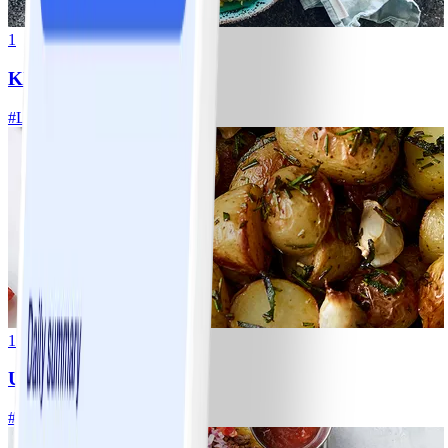
1
Klassisk vitkålssallad
#
Lätt
20 MIN
1
Ugnsrostad potatis
#
Lätt
5 MIN