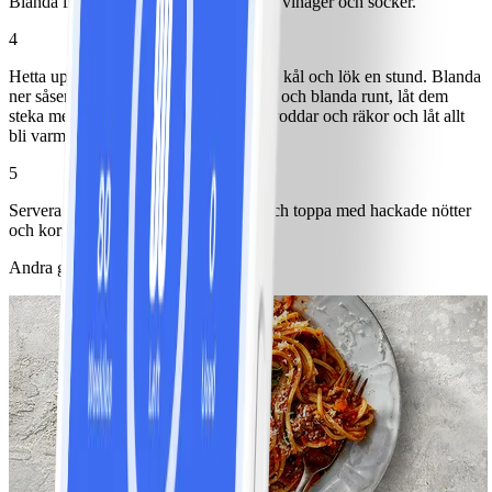
Blanda ihop oyster sauce, soja, fisksås, vinäger och socker.
4
Hetta upp olja i en djup panna och stek kål och lök en stund. Blanda
ner såsen och nudlarna. Knäck i äggen och blanda runt, låt dem
steka med tills de stelnat. Blanda ner groddar och räkor och låt allt
bli varmt.
5
Servera med lime- eller citronklyftor och toppa med hackade nötter
och koriander.
Andra gillade också