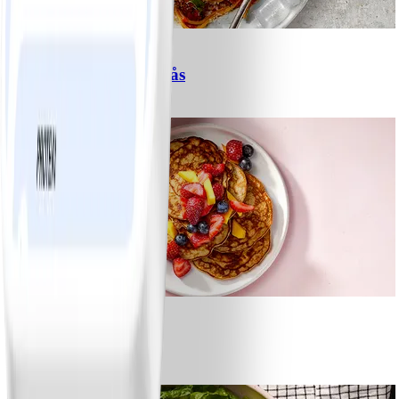
6
Spagetti med köttfärssås
#
Lätt
10 MIN
1
Bananpannkakor
#
Lätt
5 MIN