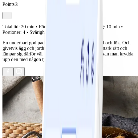
Points®
Total tid:
20 min •
Förberedelse:
10 min •
Tillagning:
10 min •
Portioner:
4 •
Svårighetsgrad:
Lätt
En underbart god pad thai med räkor, groddar, vitkål och lök. Och
givetvis ägg och jordnötter! Pad thai är ingen kryddstark rätt och
lämpar sig därför väl för barnfamiljer, men givetvis kan man krydda
upp den med någon typ av chili om man gillar det.