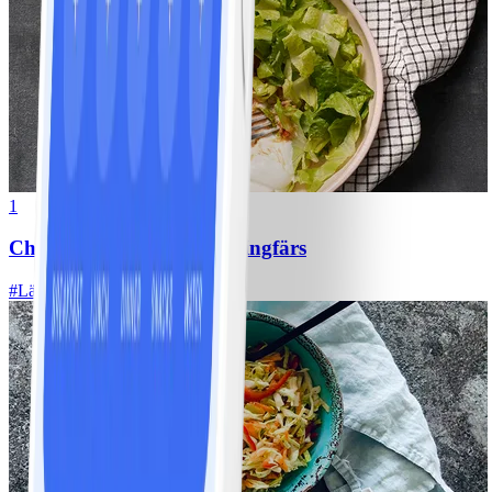
1
Chili con carne med kycklingfärs
#
Lätt