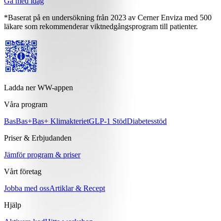
Gå med idag
*Baserat på en undersökning från 2023 av Cerner Enviza med 500
läkare som rekommenderar viktnedgångsprogram till patienter.
Ladda ner WW-appen
Våra program
Bas
Bas+
Bas+ Klimakteriet
GLP-1 Stöd
Diabetesstöd
Priser & Erbjudanden
Jämför program & priser
Vårt företag
Jobba med oss
Artiklar & Recept
Hjälp