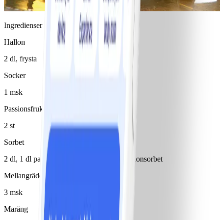
Ingredienser
Hallon
2 dl, frysta
Socker
1 msk
Passionsfrukt
2 st
Sorbet
2 dl, 1 dl passionsfruktssorbet och 1 dl hallonsorbet
Mellangrädde 27% vispad
3 msk
Maräng