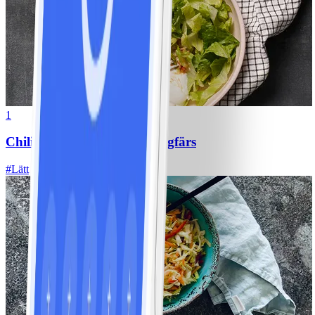
1
Chili con carne med kycklingfärs
#
Lätt