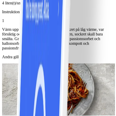
4 liten(t)/små
Instruktioner
1
Värm upp hallonen tillsammans med sockret på låg värme, var
försiktig och låt hallonen behålla strukturen, sockret skall bara
smälta. Gröp ur passionsfrukterna. Varva passionssorbet och
hallonsorbet med grädde, maräng, hallonkompott och
passionsfrukten. Servera gärna i glas.
Andra gillade också