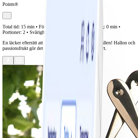
Points®
Total tid:
15 min •
Förberedelse:
15 min •
Tillagning:
0 min •
Portioner:
2 •
Svårighetsgrad:
Lätt
En läcker efterrätt att bjuda på vid lite festligare tillfällen! Hallon och
passionsfrukt gör det till en fräsch och somrig dessert.