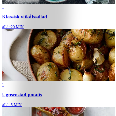
1
Klassisk vitkålssallad
#
Lätt
20 MIN
1
Ugnsrostad potatis
#
Lätt
5 MIN