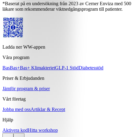
*Baserat på en undersökning från 2023 av Cerner Enviza med 500
läkare som rekommenderar viktnedgångsprogram till patienter.
Ladda ner WW-appen
Våra program
Bas
Bas+
Bas+ Klimakteriet
GLP-1 Stöd
Diabetesstöd
Priser & Erbjudanden
Jämför program & priser
Vårt företag
Jobba med oss
Artiklar & Recept
Hjälp
Aktivera kod
Hitta workshop