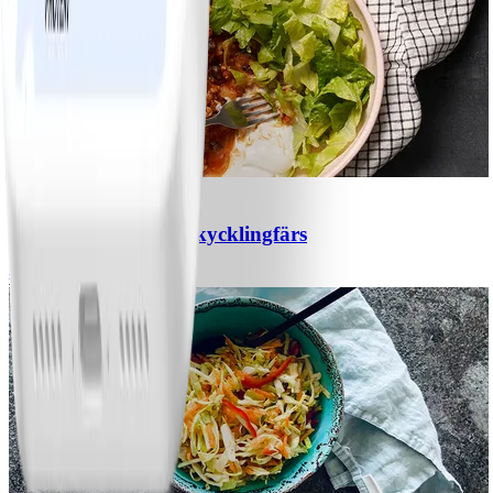
1
Chili con carne med kycklingfärs
#
Lätt