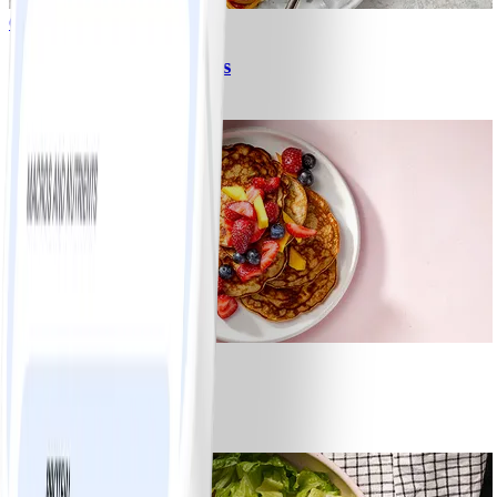
6
Spagetti med köttfärssås
#
Lätt
10 MIN
1
Bananpannkakor
#
Lätt
5 MIN