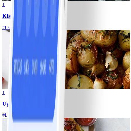
1
Klassisk vitkålssallad
#
Lätt
20 MIN
1
Ugnsrostad potatis
#
Lätt
5 MIN