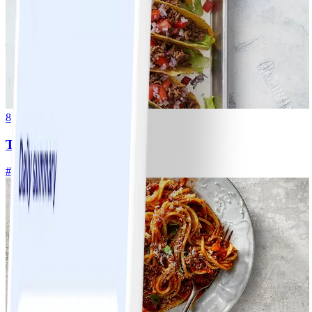
8
Tacos
#
Lätt
15 MIN