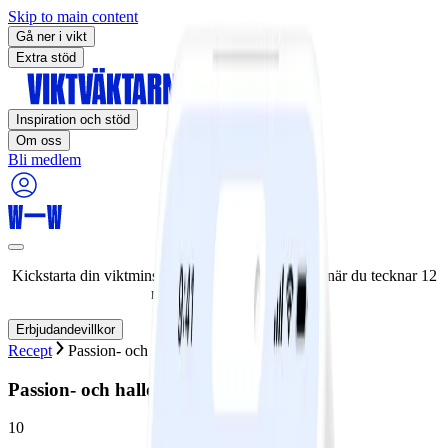
Skip to main content
Gå ner i vikt
Extra stöd
Inspiration och stöd
Om oss
Bli medlem
Kickstarta din viktminskningsresa nu! Spara 50% när du tecknar 12
månaders medlemskap.
Erbjudandevillkor
Recept
Passion- och hallonswiss
Passion- och hallonswiss
10