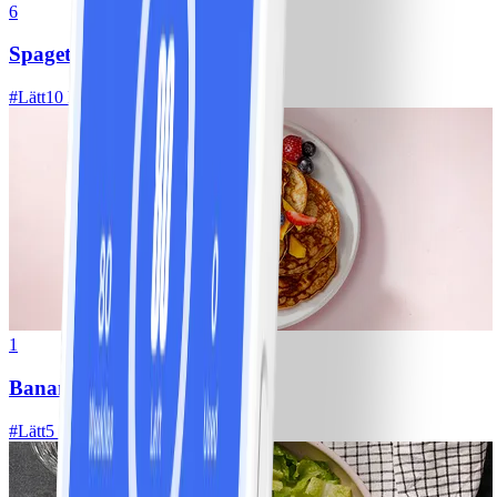
6
Spagetti med köttfärssås
#
Lätt
10 MIN
1
Bananpannkakor
#
Lätt
5 MIN