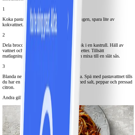
1
Koka pasta enligt anvisning på förpackningen, spara lite av
kokvattnet.
2
Dela broccoli i mindre bitar och koka mjuk i en kastrull. Häll av
vattnet och plocka upp några broccolibuketter. Tillsätt
matlagningsbas i kastrullen, koka upp och mixa till en slät sås.
3
Blanda ner ost, broccolibuketter och pasta. Spä med pastavattnet tills
du har en krämig konsistens. Smaka av med salt, peppar och pressad
citron.
Andra gillade också