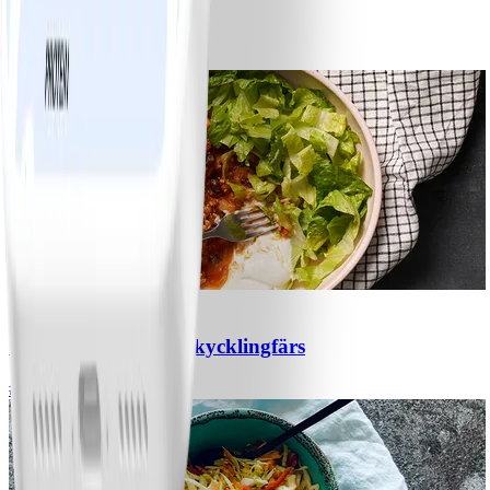
Bananpannkakor
#
Lätt
5 MIN
1
Chili con carne med kycklingfärs
#
Lätt