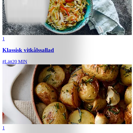
1
Klassisk vitkålssallad
#
Lätt
20 MIN
1