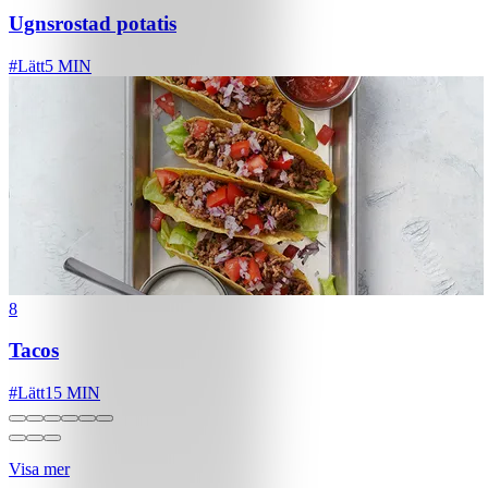
Ugnsrostad potatis
#
Lätt
5 MIN
8
Tacos
#
Lätt
15 MIN
Visa mer