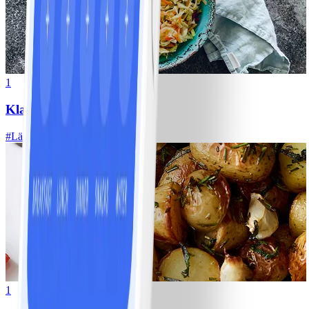
1
Klassisk vitkålssallad
#
Lätt
20 MIN
1