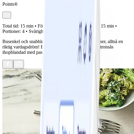
Points®
Total tid:
15 min •
Förberedelse:
0 min •
Tillagning:
15 min •
Portioner:
4 •
Svårighetsgrad:
Lätt
Busenkel och snabblagad pastarätt med få ingredienser, alltså en
riktig vardagsdröm! En krämig broccoli-, ost- och citronsås
ihopblandad med pasta gör ju vem som helst glad.