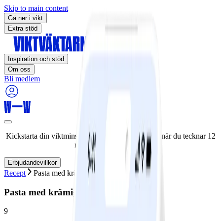
Skip to main content
Gå ner i vikt
Extra stöd
Inspiration och stöd
Om oss
Bli medlem
Kickstarta din viktminskningsresa nu! Spara 50% när du tecknar 12
månaders medlemskap.
Erbjudandevillkor
Recept
Pasta med krämig ost- och broccolisås
Pasta med krämig ost- och broccolisås
9