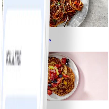
6
Spagetti med köttfärssås
#
Lätt
10 MIN
1