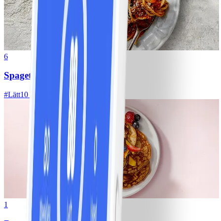
6
Spagetti med köttfärssås
#
Lätt
10 MIN
1