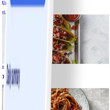
Ugnsrostad potatis
#
Lätt
5 MIN
8
Tacos
#
Lätt
15 MIN