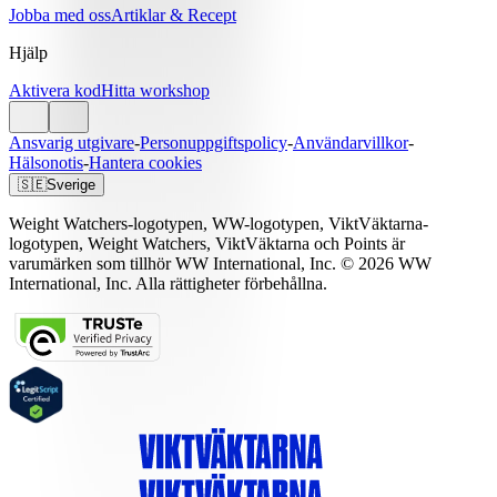
Jobba med oss
Artiklar & Recept
Hjälp
Aktivera kod
Hitta workshop
Ansvarig utgivare
-
Personuppgiftspolicy
-
Användarvillkor
-
Hälsonotis
-
Hantera cookies
🇸🇪
Sverige
Weight Watchers-logotypen, WW-logotypen, ViktVäktarna-
logotypen, Weight Watchers, ViktVäktarna och Points är
varumärken som tillhör WW International, Inc. © 2026 WW
International, Inc. Alla rättigheter förbehållna.