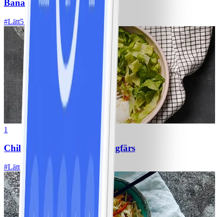
Bananpannkakor
#
Lätt
5 MIN
1
Chili con carne med kycklingfärs
#
Lätt