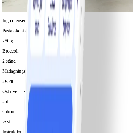
Ingredienser
Pasta okokt (typ penne)
250 g
Broccoli
2 stånd
Matlagningsbas 4% (typ Milda mat)
2½ dl
Ost riven 17%
2 dl
Citron
½ st
Instruktioner