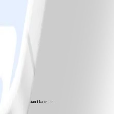
 sedan tillbaka pastan i kastrullen.