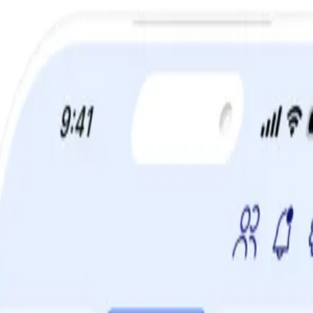
a din viktminskningsresa nu! Spara 50% när du tecknar 12 månaders m