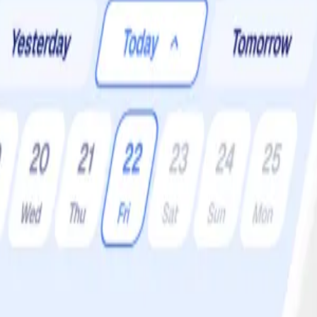
r:
4 •
Svårighetsgrad:
Lätt
 chili och ruccola.