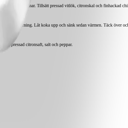
 tills den mjuknar. Tillsätt pressad vitlök, citronskal och finhackad chi
ula i buljongtärning. Låt koka upp och sänk sedan värmen. Täck över och l
 med pressad citronsaft, salt och peppar.