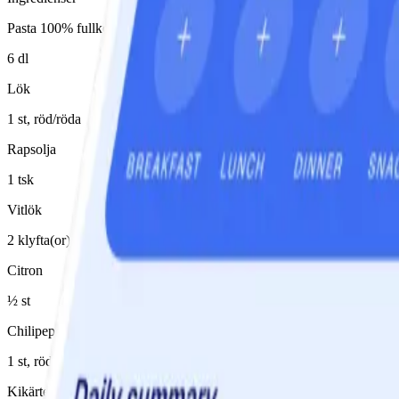
Pasta 100% fullkorn, okokt (typ penne)
6 dl
Lök
1 st, röd/röda
Rapsolja
1 tsk
Vitlök
2 klyfta(or)
Citron
½ st
Chilipeppar
1 st, röd/röda
Kikärter, konserv