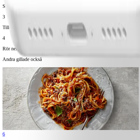
Skala och finhacka lök. Hetta upp en stekpanna med olja och stek löken
3
Tillsätt avrunna och sköljda kikärter, broccolibuketter, vatten och sm
4
Rör ner kikärtsblandning och ruccola i kastrullen med pasta. Smaka av
Andra gillade också
6