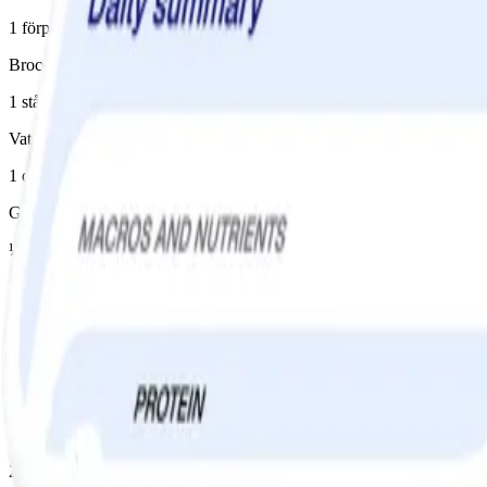
1 förp, avrunnen/avrunnet
Broccoli
1 stånd
Vatten
1 dl
Grönsaksbuljongtärning
½ st
Ruccola
70 g
Instruktioner
1
Koka pasta enligt anvisning på förpackningen. Häll av vattnet och lägg
2