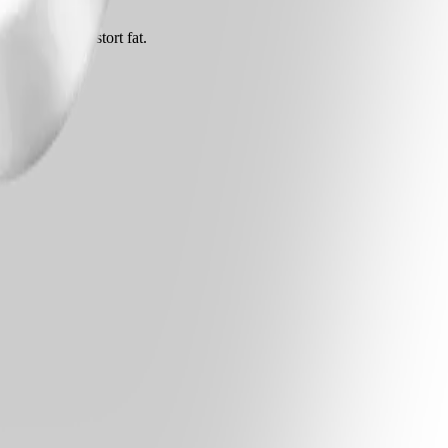
npesto på ett stort fat.