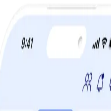
a din viktminskningsresa nu! Spara 50% när du tecknar 12 månaders m