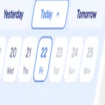
r:
4 •
Svårighetsgrad:
Lätt
rmesan och valnötter. Får bara inte missas!