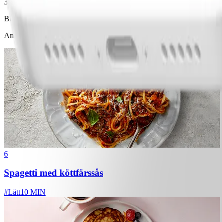
3
Blanda ihop pasta med halverade tomater, majs, basilika, ruccola och bö
Andra gillade också
6
Spagetti med köttfärssås
#
Lätt
10 MIN