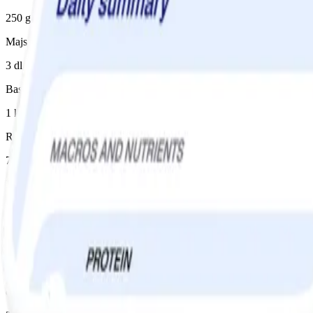
250 g
Majs
3 dl
Basilika
1 kruka(or)
Ruccola
70 g
Instruktioner
1
Koka pasta enligt anvisning på förpackningen. Häll av kokvattnet, men
2
Lägg sköljda och avrunna bönor i en mixer och kör ihop med vitlöksklyf
och peppar.