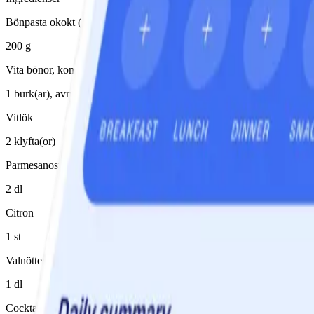
Bönpasta okokt (100% bönor)
200 g
Vita bönor, konserv
1 burk(ar), avrunnen/avrunnet
Vitlök
2 klyfta(or)
Parmesanost
2 dl
Citron
1 st
Valnötter
1 dl
Cocktailtomater