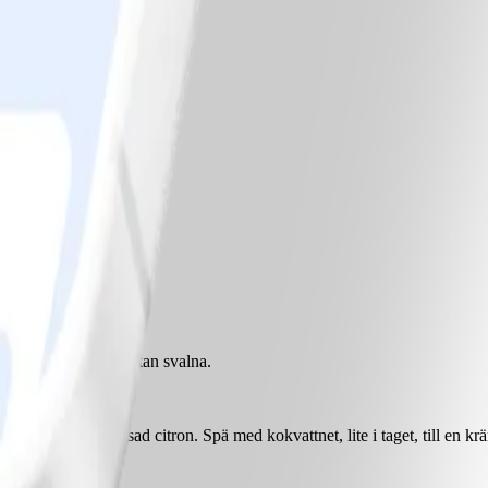
 spara 1 dl. Låt pastan svalna.
tor, ost och pressad citron. Spä med kokvattnet, lite i taget, till en k