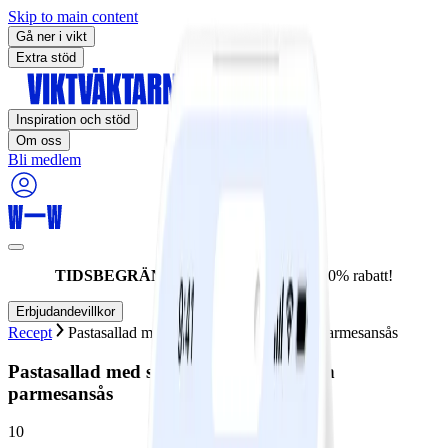
Skip to main content
Gå ner i vikt
Extra stöd
Inspiration och stöd
Om oss
Bli medlem
TIDSBEGRÄNSAT ERBJUDANDE:
60% rabatt!
Erbjudandevillkor
Recept
Pastasallad med soltorkade tomater och parmesansås
Pastasallad med soltorkade tomater och
parmesansås
10