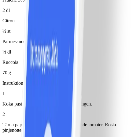
2 dl
Citron
½ st
Parmesanost
½ dl
Ruccola
70 g
Instruktioner
1
Koka pasta enligt anvisning på förpackningen.
2
Tärna paprika och gurka. Strimla soltorkade tomater. Rosta
pinjenötter i en torr panna.