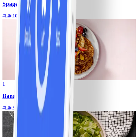
Spagetti med köttfärssås
#
Lätt
10 MIN
1
Bananpannkakor
#
Lätt
5 MIN