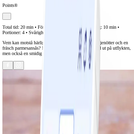
Points®
Total tid:
20 min •
Förberedelse:
10 min •
Tillagning:
10 min •
Portioner:
4 •
Svårighetsgrad:
Lätt
Vem kan motstå härlig pastasallad med knapriga pinjenötter och en
fräsch parmesansås? Pastasallad är perfekt att ta med ut på utflykten,
men också en smidig matlåda till jobbet.