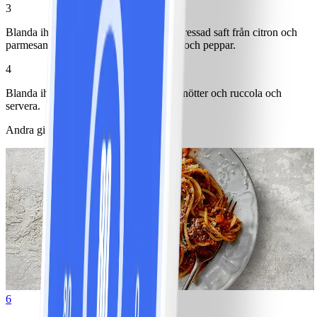
3
Blanda ihop fraiche, rivet skal och lite pressad saft från citron och
parmesan till en sås. Smaka av med salt och peppar.
4
Blanda ihop pasta, grönsaker, dressing, nötter och ruccola och
servera.
Andra gillade också
6