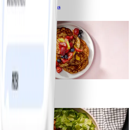
Spagetti med köttfärssås
#
Lätt
10 MIN
1
Bananpannkakor
#
Lätt
5 MIN