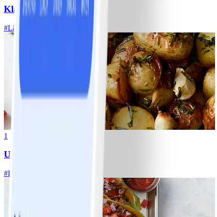
Klassisk vitkålssallad
#
Lätt
20 MIN
1
Ugnsrostad potatis
#
Lätt
5 MIN