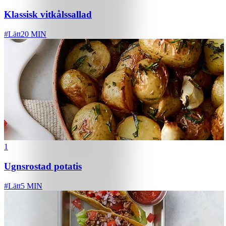
Klassisk vitkålssallad
#
Lätt
20 MIN
1
Ugnsrostad potatis
#
Lätt
5 MIN