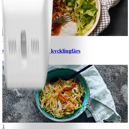
1
Chili con carne med kycklingfärs
#
Lätt
1