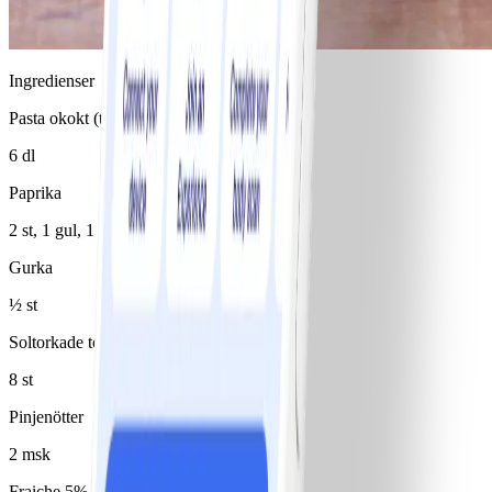
Ingredienser
Pasta okokt (typ penne)
6 dl
Paprika
2 st, 1 gul, 1 röd
Gurka
½ st
Soltorkade tomater i olja, avrunna
8 st
Pinjenötter
2 msk
Fraiche 5%