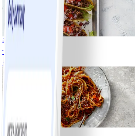
8
Tacos
#
Lätt
15 MIN
6