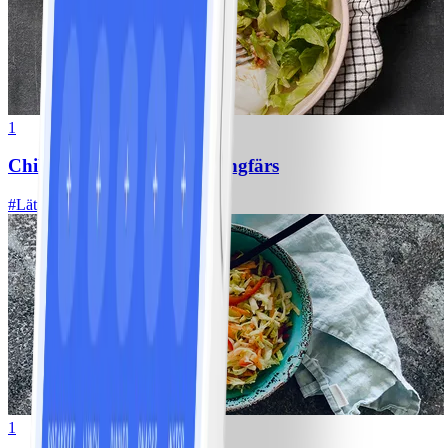
1
Chili con carne med kycklingfärs
#
Lätt
1