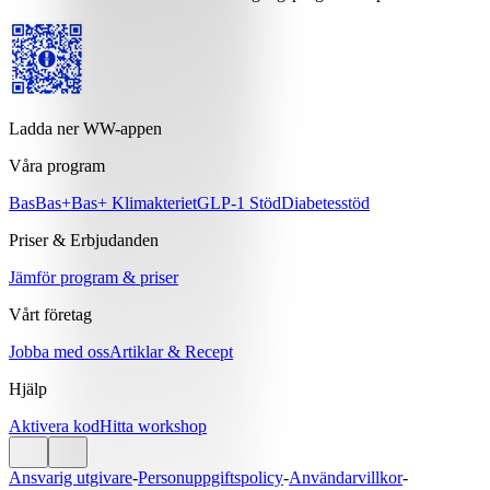
Ladda ner WW-appen
Våra program
Bas
Bas+
Bas+ Klimakteriet
GLP-1 Stöd
Diabetesstöd
Priser & Erbjudanden
Jämför program & priser
Vårt företag
Jobba med oss
Artiklar & Recept
Hjälp
Aktivera kod
Hitta workshop
Ansvarig utgivare
-
Personuppgiftspolicy
-
Användarvillkor
-