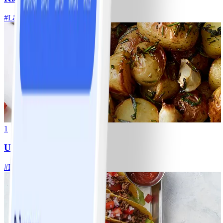
#
Lätt
20 MIN
1
Ugnsrostad potatis
#
Lätt
5 MIN