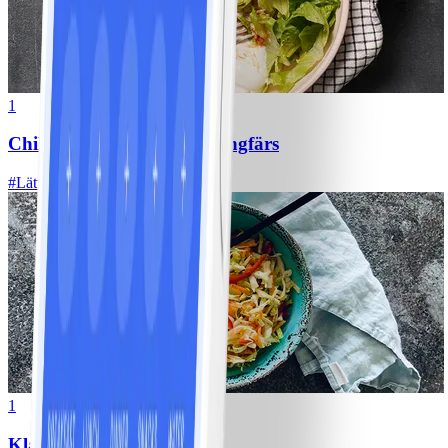
1
Chili con carne med kycklingfärs
#
Lätt
1
Klassisk vitkålssallad