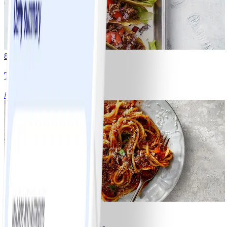
8
Tacos
#
Lätt
15 MIN
6