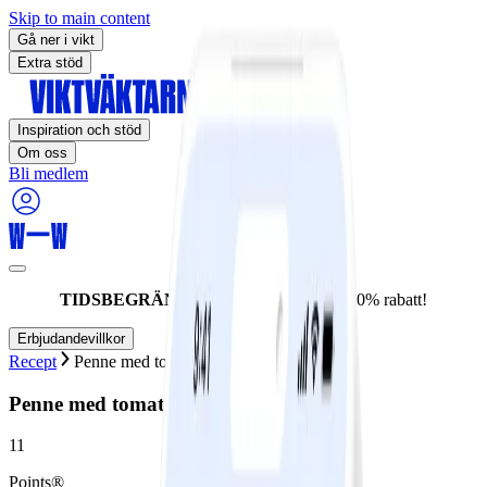
Skip to main content
Gå ner i vikt
Extra stöd
Inspiration och stöd
Om oss
Bli medlem
TIDSBEGRÄNSAT ERBJUDANDE:
60% rabatt!
Erbjudandevillkor
Recept
Penne med tomat- och dragonsås
Penne med tomat- och dragonsås
11
Points®