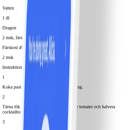
Vatten
1 dl
Dragon
2 msk, färsk
Färskost 4%
2 msk
Instruktioner
1
Koka pasta enligt anvisning på förpackning.
2
Tärna lök och paprika. Strimla soltorkade tomater och halvera
cocktailtomater.
3