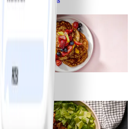
Spagetti med köttfärssås
#
Lätt
10 MIN
1
Bananpannkakor
#
Lätt
5 MIN