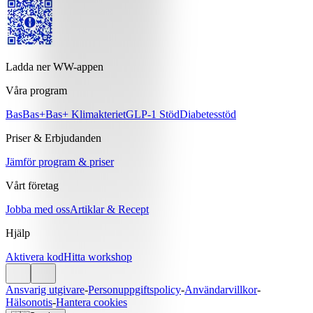
Ladda ner WW-appen
Våra program
Bas
Bas+
Bas+ Klimakteriet
GLP-1 Stöd
Diabetesstöd
Priser & Erbjudanden
Jämför program & priser
Vårt företag
Jobba med oss
Artiklar & Recept
Hjälp
Aktivera kod
Hitta workshop
Ansvarig utgivare
-
Personuppgiftspolicy
-
Användarvillkor
-
Hälsonotis
-
Hantera cookies