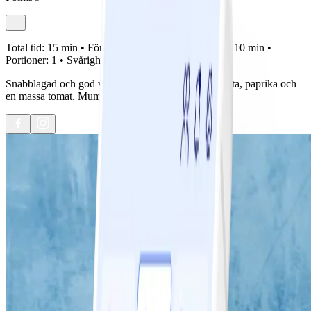
Total tid:
15 min •
Förberedelse:
5 min •
Tillagning:
10 min •
Portioner:
1 •
Svårighetsgrad:
Lätt
Snabblagad och god vegetarisk vardagsrätt med pasta, paprika och
en massa tomat. Mumsigt värre!