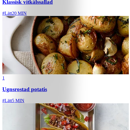
Klassisk vitkålssallad
#
Lätt
20 MIN
1
Ugnsrostad potatis
#
Lätt
5 MIN