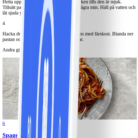
Hetta upp olja i en stekpanna och stek löken tills den är mjuk.
Tillsätt paprika och tomat och låt sjuda några min. Häll på vatten och
låt sjuda ytterligare några min.
4
Hacka dragon och blanda ner tillsammans med färskost. Blanda ner
pastan och smaka av med salt och peppar.
Andra gillade också
6
Spagetti med köttfärssås