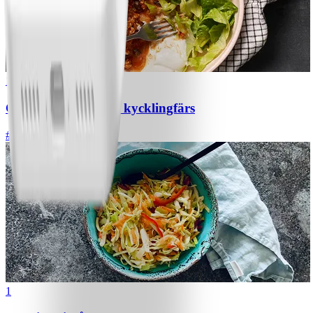
1
Chili con carne med kycklingfärs
#
Lätt
1