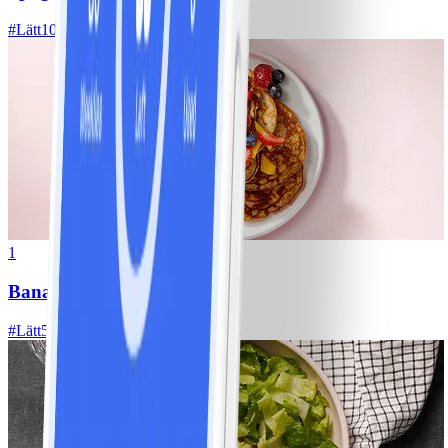
#
Lätt
10 MIN
1
Bananpannkakor
#
Lätt
5 MIN