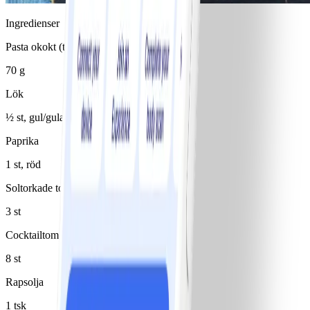
Ingredienser
Pasta okokt (typ penne)
70 g
Lök
½ st, gul/gula
Paprika
1 st, röd
Soltorkade tomater i olja, avrunna
3 st
Cocktailtomater
8 st
Rapsolja
1 tsk