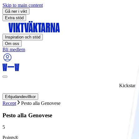
Skip to main content
Gå ner i vikt
Extra stöd
Inspiration och stöd
Om oss
Bli medlem
Kickstart
Erbjudandevillkor
Recept
Pesto alla Genovese
Pesto alla Genovese
5
Points®