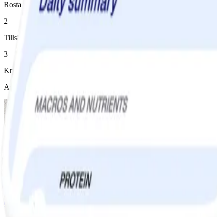
Rosta pinjenötter i en torr panna. Lägg tillsammans med basilika i en 
2
Tillsätt olja och parmesan och blanda ihop till en pesto.
3
Krydda ev. med flingsalt och citronzest
Andra gillade också
6