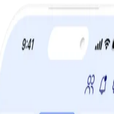
a din viktminskningsresa nu! Spara 50% när du tecknar 12 månaders m