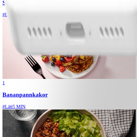
Spagetti med köttfärssås
#
Lätt
10 MIN
1
Bananpannkakor
#
Lätt
5 MIN