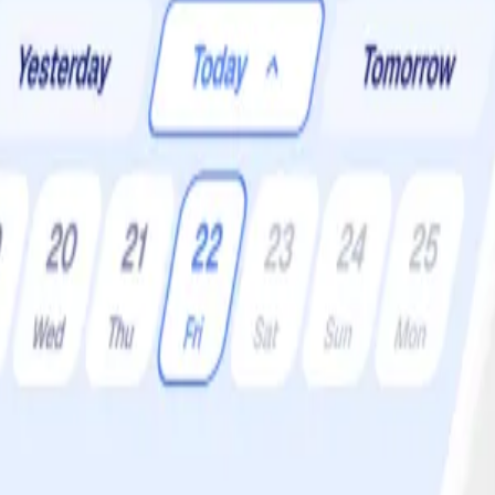
r:
6 •
Svårighetsgrad:
Lätt
konstigt med tanke på att det är så gott och passar till det mesta. Pesto a