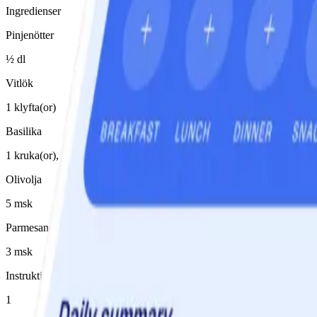
Ingredienser
Pinjenötter
½ dl
Vitlök
1 klyfta(or)
Basilika
1 kruka(or), stor
Olivolja
5 msk
Parmesanost
3 msk
Instruktioner
1