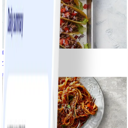
8
Tacos
#
Lätt
15 MIN