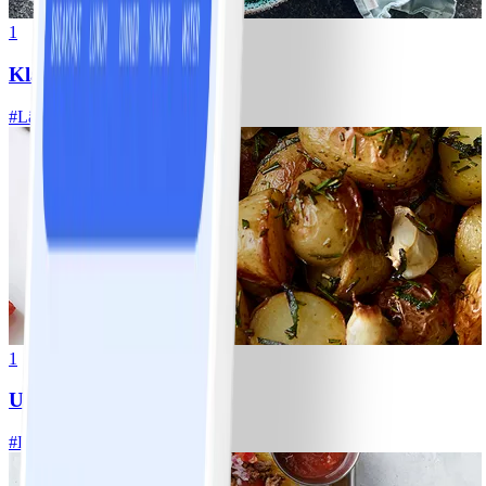
1
Klassisk vitkålssallad
#
Lätt
20 MIN
1
Ugnsrostad potatis
#
Lätt
5 MIN