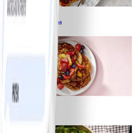
6
Spagetti med köttfärssås
#
Lätt
10 MIN
1
Bananpannkakor
#
Lätt
5 MIN