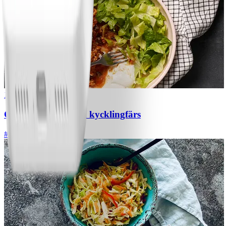
1
Chili con carne med kycklingfärs
#
Lätt