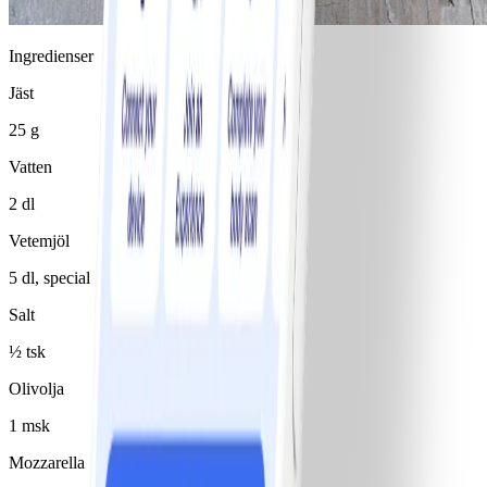
Ingredienser
Jäst
25 g
Vatten
2 dl
Vetemjöl
5 dl, special
Salt
½ tsk
Olivolja
1 msk
Mozzarella