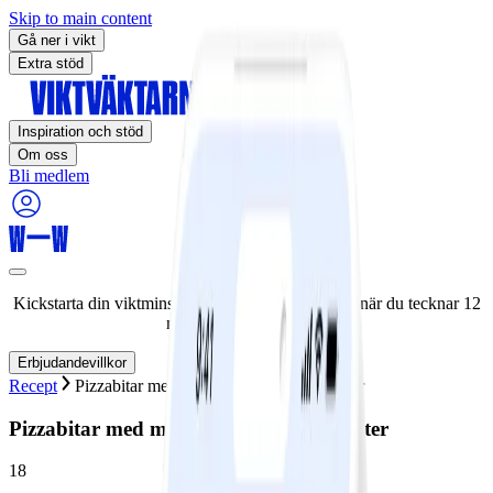
Skip to main content
Gå ner i vikt
Extra stöd
Inspiration och stöd
Om oss
Bli medlem
Kickstarta din viktminskningsresa nu! Spara 50% när du tecknar 12
månaders medlemskap.
Erbjudandevillkor
Recept
Pizzabitar med mozzarella och pinjenötter
Pizzabitar med mozzarella och pinjenötter
18