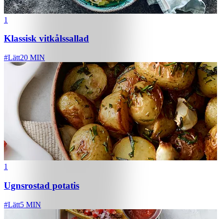
1
Klassisk vitkålssallad
#
Lätt
20 MIN
1
Ugnsrostad potatis
#
Lätt
5 MIN