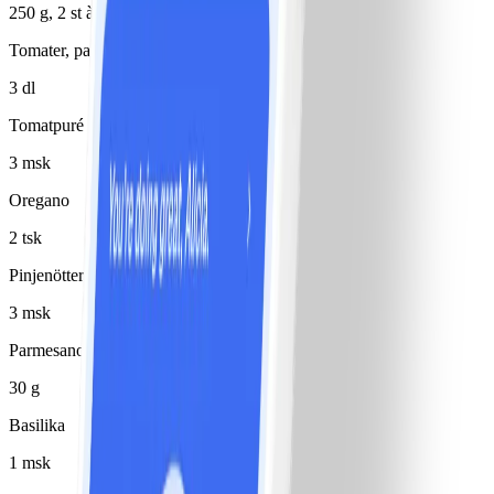
250 g, 2 st à 125 g
Tomater, passerade
3 dl
Tomatpuré
3 msk
Oregano
2 tsk
Pinjenötter
3 msk
Parmesanost
30 g
Basilika
1 msk