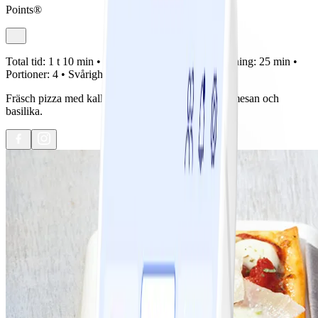
Points®
Total tid:
1 t 10 min •
Förberedelse:
15 min •
Tillagning:
25 min •
Portioner:
4 •
Svårighetsgrad:
Lätt
Fräsch pizza med kall fyllning i form av nötter, parmesan och
basilika.