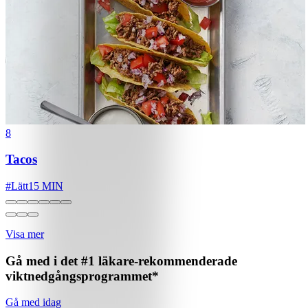
8
Tacos
#
Lätt
15 MIN
Visa mer
Gå med i det #1 läkare-rekommenderade
viktnedgångsprogrammet*
Gå med idag