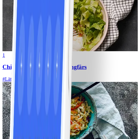
1
Chili con carne med kycklingfärs
#
Lätt