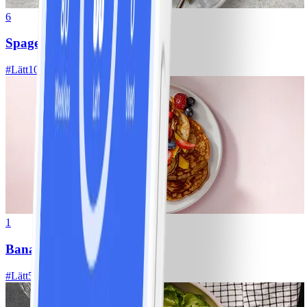
6
Spagetti med köttfärssås
#
Lätt
10 MIN
1
Bananpannkakor
#
Lätt
5 MIN