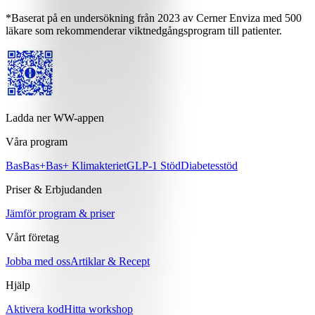
*Baserat på en undersökning från 2023 av Cerner Enviza med 500
läkare som rekommenderar viktnedgångsprogram till patienter.
Ladda ner WW-appen
Våra program
Bas
Bas+
Bas+ Klimakteriet
GLP-1 Stöd
Diabetesstöd
Priser & Erbjudanden
Jämför program & priser
Vårt företag
Jobba med oss
Artiklar & Recept
Hjälp
Aktivera kod
Hitta workshop