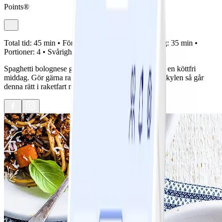
Points®
Total tid:
45 min •
Förberedelse:
10 min •
Tillagning:
35 min •
Portioner:
4 •
Svårighetsgrad:
Lätt
Spaghetti bolognese gone vego – klassiska smaker i en köttfri
middag. Gör gärna ragun kvällen innan och låt stå i kylen så går
denna rätt i raketfart när du kommer hem hungrig.