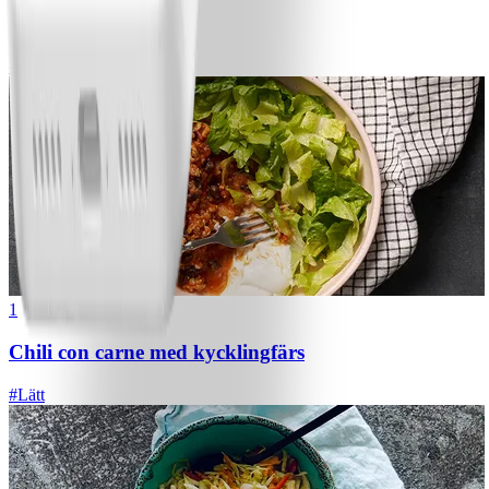
Bananpannkakor
#
Lätt
5 MIN
1
Chili con carne med kycklingfärs
#
Lätt