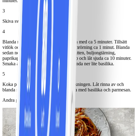
minuter.
3
Skiva svamp och finhacka vitlök.
4
Blanda ner svamp i grytan och låt steka med ca 5 minuter. Tillsätt
vitlök och tomatpuré och stek under omrörning ca 1 minut. Blanda
sedan ner vinäger, krossade tomater, vatten, buljongtärning,
paprikapulver och quornfärs. Koka upp och låt sjuda ca 10 minuter.
Smaka av med salt och peppar och blanda ner lite basilika.
5
Koka pasta enligt anvisning på förpackningen. Låt rinna av och
blanda sedan ner pastan i ragun. Toppa med basilika och parmesan.
Andra gillade också