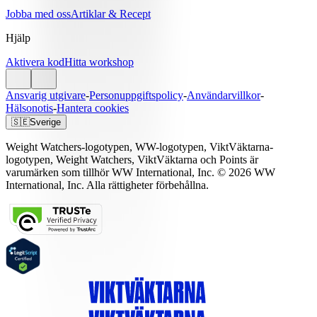
Jobba med oss
Artiklar & Recept
Hjälp
Aktivera kod
Hitta workshop
Ansvarig utgivare
-
Personuppgiftspolicy
-
Användarvillkor
-
Hälsonotis
-
Hantera cookies
🇸🇪
Sverige
Weight Watchers-logotypen, WW-logotypen, ViktVäktarna-
logotypen, Weight Watchers, ViktVäktarna och Points är
varumärken som tillhör WW International, Inc. © 2026 WW
International, Inc. Alla rättigheter förbehållna.