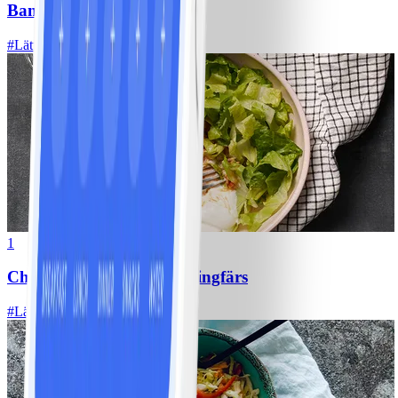
Bananpannkakor
#
Lätt
5 MIN
1
Chili con carne med kycklingfärs
#
Lätt