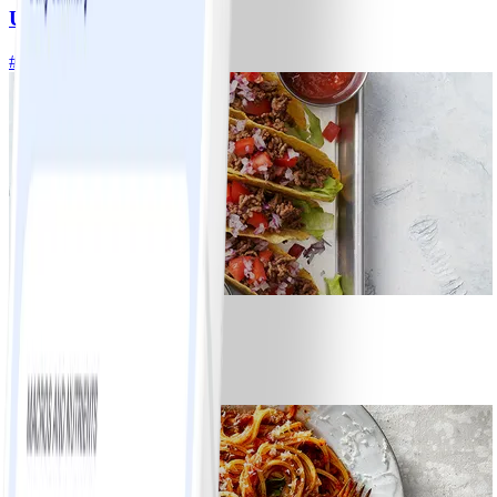
Ugnsrostad potatis
#
Lätt
5 MIN
8
Tacos
#
Lätt
15 MIN