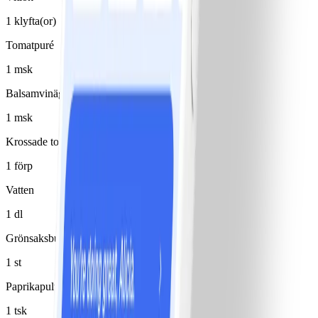
1 klyfta(or)
Tomatpuré
1 msk
Balsamvinäger
1 msk
Krossade tomater
1 förp
Vatten
1 dl
Grönsaksbuljongtärning
1 st
Paprikapulver
1 tsk