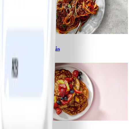
6
Spagetti med köttfärssås
#
Lätt
10 MIN
1