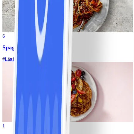
6
Spagetti med köttfärssås
#
Lätt
10 MIN
1