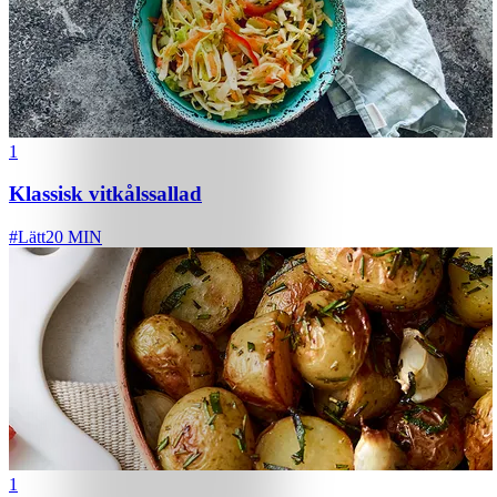
1
Klassisk vitkålssallad
#
Lätt
20 MIN
1