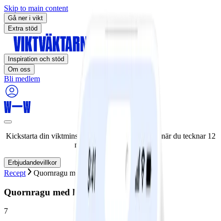
Skip to main content
Gå ner i vikt
Extra stöd
Inspiration och stöd
Om oss
Bli medlem
Kickstarta din viktminskningsresa nu! Spara 50% när du tecknar 12
månaders medlemskap.
Erbjudandevillkor
Recept
Quornragu med linspasta
Quornragu med linspasta
7