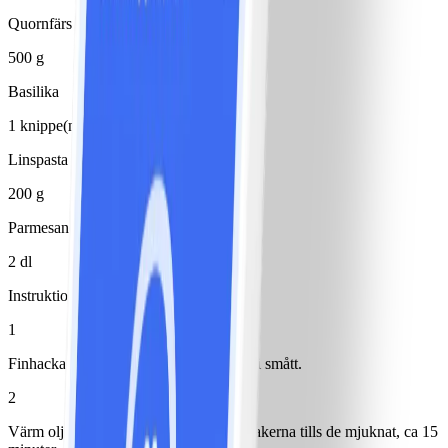
Quornfärs
500 g
Basilika
1 knippe(n)
Linspasta okokt (100% linser)
200 g
Parmesanost
2 dl
Instruktioner
1
Finhacka lök och tärna morot och selleri smått.
2
Värm olja i en stor gryta och fräs grönsakerna tills de mjuknat, ca 15