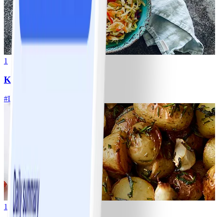
1
Klassisk vitkålssallad
#
Lätt
20 MIN
1