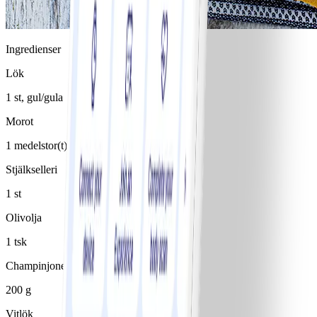
Ingredienser
Lök
1 st, gul/gula
Morot
1 medelstor(t)/medelstora
Stjälkselleri
1 st
Olivolja
1 tsk
Champinjoner
200 g
Vitlök