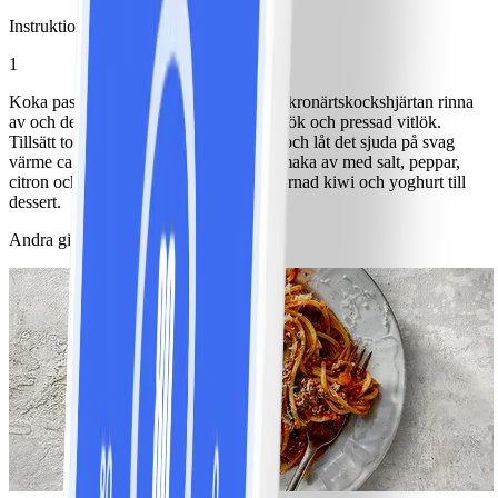
Instruktioner
1
Koka pastan. Hacka tomat och lök. Låt kronärtskockshjärtan rinna
av och dela i 4. Hetta upp olja och fräs lök och pressad vitlök.
Tillsätt tomat och kronärtskockshjärtan och låt det sjuda på svag
värme ca 10 min. Lägg i räkorna och smaka av med salt, peppar,
citron och örter. Servera med pastan. Tärnad kiwi och yoghurt till
dessert.
Andra gillade också