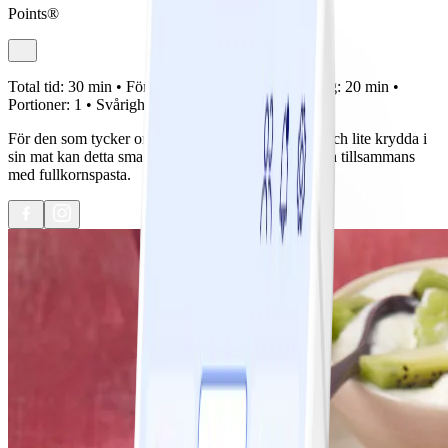
Points®
Total tid:
30 min •
Förberedelse:
10 min •
Tillagning:
20 min •
Portioner:
1 •
Svårighetsgrad:
Lätt
För den som tycker om både räkor, kronärtskocka och lite krydda i
sin mat kan detta smarriga recept inte gå fel! Servera tillsammans
med fullkornspasta.