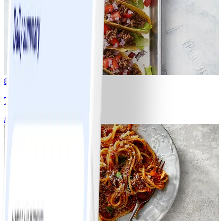
8
Tacos
#
Lätt
15 MIN