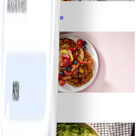
6
Spagetti med köttfärssås
#
Lätt
10 MIN
1
Bananpannkakor
#
Lätt
5 MIN