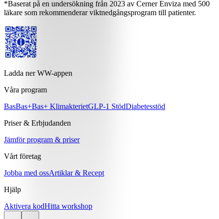
*Baserat på en undersökning från 2023 av Cerner Enviza med 500
läkare som rekommenderar viktnedgångsprogram till patienter.
Ladda ner WW-appen
Våra program
Bas
Bas+
Bas+ Klimakteriet
GLP-1 Stöd
Diabetesstöd
Priser & Erbjudanden
Jämför program & priser
Vårt företag
Jobba med oss
Artiklar & Recept
Hjälp
Aktivera kod
Hitta workshop