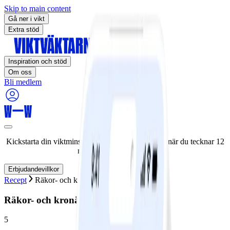
Skip to main content
Gå ner i vikt
Extra stöd
Inspiration och stöd
Om oss
Bli medlem
Kickstarta din viktminskningsresa nu! Spara 50% när du tecknar 12
månaders medlemskap.
Erbjudandevillkor
Recept
Räkor- och kronärtskocka med pasta
Räkor- och kronärtskocka med pasta
5