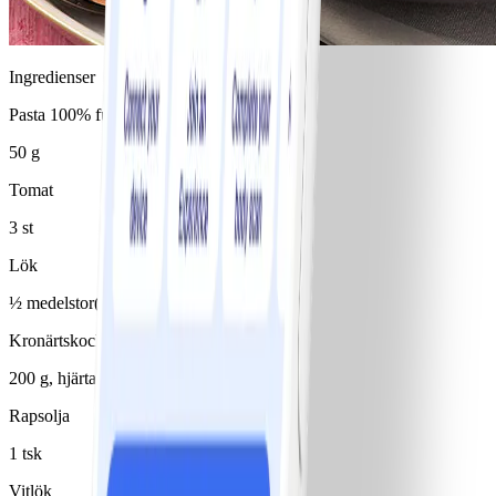
Ingredienser
Pasta 100% fullkorn, okokt (typ spaghetti)
50 g
Tomat
3 st
Lök
½ medelstor(t)/medelstora
Kronärtskocka
200 g, hjärtan
Rapsolja
1 tsk
Vitlök