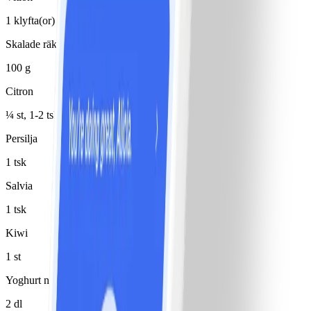
1 klyfta(or)
Skalade räkor
100 g
Citron
¼ st, 1-2 tsk saft
Persilja
1 tsk
Salvia
1 tsk
Kiwi
1 st
Yoghurt naturell 0,5%
2 dl