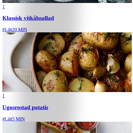
1
Klassisk vitkålssallad
#
Lätt
20 MIN
1
Ugnsrostad potatis
#
Lätt
5 MIN