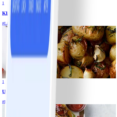
1
Klassisk vitkålssallad
#
Lätt
20 MIN
1
Ugnsrostad potatis
#
Lätt
5 MIN