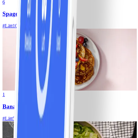
6
Spagetti med köttfärssås
#
Lätt
10 MIN
1
Bananpannkakor
#
Lätt
5 MIN