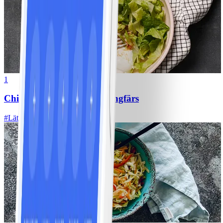
1
Chili con carne med kycklingfärs
#
Lätt