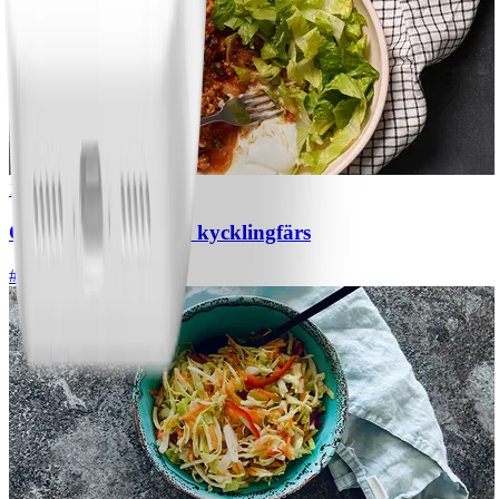
1
Chili con carne med kycklingfärs
#
Lätt