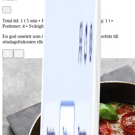
Total tid:
1 t 5 min •
Förberedelse:
5 min •
Tillagning:
1 t •
Portioner:
4 •
Svårighetsgrad:
Lätt
En god omelett som nästan sköter sig själv! Passar perfekt till
söndagsfrukosten eller varför inte till lunchlådan?