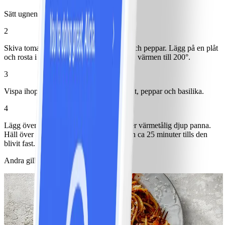
Sätt ugnen på 225°.
2
Skiva tomater och blanda med olja, salt och peppar. Lägg på en plåt
och rosta i ugn ca 30 minuter. Sänk sedan värmen till 200°.
3
Vispa ihop ägg och mjölk. Blanda ner salt, peppar och basilika.
4
Lägg över tomater i en ugnsfast form eller värmetålig djup panna.
Häll över äggstanning och ställ in i ugnen ca 25 minuter tills den
blivit fast.
Andra gillade också