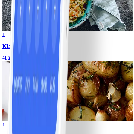
1
Klassisk vitkålssallad
#
Lätt
20 MIN
1