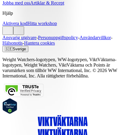
Jobba med oss
Artiklar & Recept
Hjälp
Aktivera kod
Hitta workshop
Ansvarig utgivare
-
Personuppgiftspolicy
-
Användarvillkor
-
Hälsonotis
-
Hantera cookies
🇸🇪
Sverige
Weight Watchers-logotypen, WW-logotypen, ViktVäktarna-
logotypen, Weight Watchers, ViktVäktarna och Points är
varumärken som tillhör WW International, Inc. © 2026 WW
International, Inc. Alla rättigheter förbehållna.