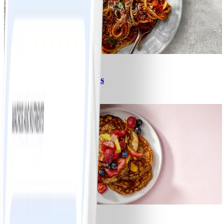
6
Spagetti med köttfärssås
#
Lätt
10 MIN
1