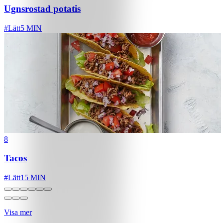
Ugnsrostad potatis
#
Lätt
5 MIN
8
Tacos
#
Lätt
15 MIN
Visa mer