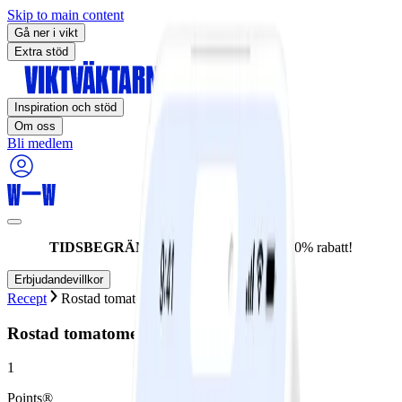
Skip to main content
Gå ner i vikt
Extra stöd
Inspiration och stöd
Om oss
Bli medlem
TIDSBEGRÄNSAT ERBJUDANDE:
60% rabatt!
Erbjudandevillkor
Recept
Rostad tomatomelett med basilika
Rostad tomatomelett med basilika
1
Points®