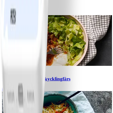
Bananpannkakor
#
Lätt
5 MIN
1
Chili con carne med kycklingfärs
#
Lätt