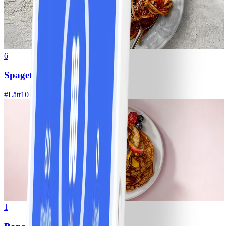
6
Spagetti med köttfärssås
#
Lätt
10 MIN
1