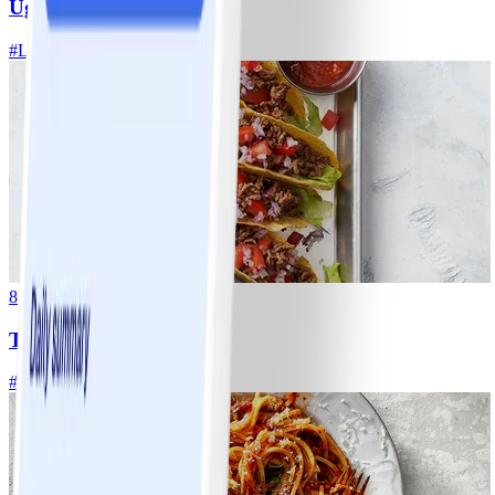
Ugnsrostad potatis
#
Lätt
5 MIN
8
Tacos
#
Lätt
15 MIN