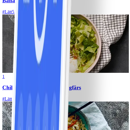
Bananpannkakor
#
Lätt
5 MIN
1
Chili con carne med kycklingfärs
#
Lätt