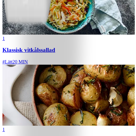
1
Klassisk vitkålssallad
#
Lätt
20 MIN
1