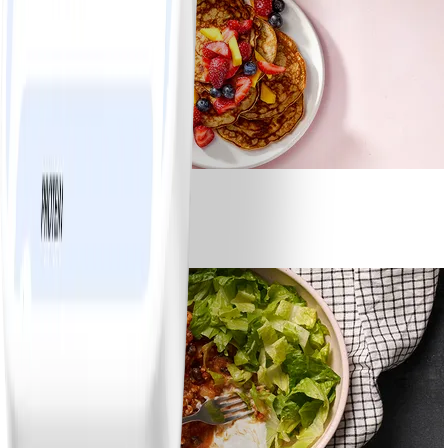
1
Bananpannkakor
#
Lätt
5 MIN