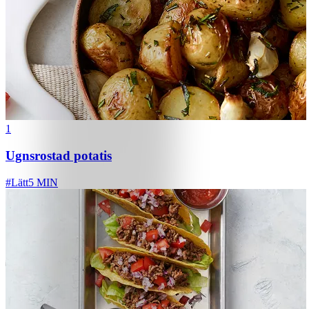
1
Ugnsrostad potatis
#
Lätt
5 MIN