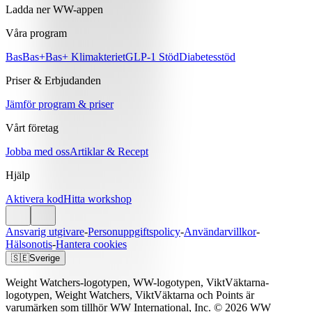
Ladda ner WW-appen
Våra program
Bas
Bas+
Bas+ Klimakteriet
GLP-1 Stöd
Diabetesstöd
Priser & Erbjudanden
Jämför program & priser
Vårt företag
Jobba med oss
Artiklar & Recept
Hjälp
Aktivera kod
Hitta workshop
Ansvarig utgivare
-
Personuppgiftspolicy
-
Användarvillkor
-
Hälsonotis
-
Hantera cookies
🇸🇪
Sverige
Weight Watchers-logotypen, WW-logotypen, ViktVäktarna-
logotypen, Weight Watchers, ViktVäktarna och Points är
varumärken som tillhör WW International, Inc. © 2026 WW