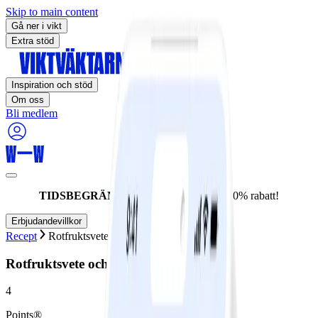
Skip to main content
Gå ner i vikt
Extra stöd
Inspiration och stöd
Om oss
Bli medlem
TIDSBEGRÄNSAT ERBJUDANDE:
60% rabatt!
Erbjudandevillkor
Recept
Rotfruktsvete och kyckling
Rotfruktsvete och kyckling
4
Points®