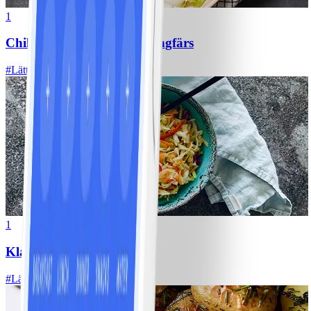
1
Chili con carne med kycklingfärs
#
Lätt
1
Klassisk vitkålssallad
#
Lätt
20 MIN