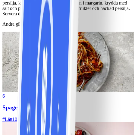
persilja, krydda med salt. Stek kycklingen i margarin, krydda med
salt och peppar. Blanda matvete med rotfrukter och hackad persilja.
Servera det med kyckling och sås.
Andra gillade också
6
Spagetti med köttfärssås
#
Lätt
10 MIN