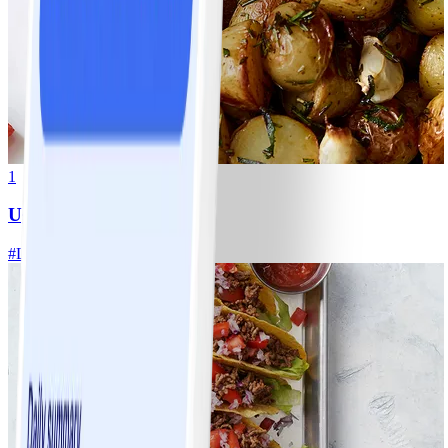
1
Ugnsrostad potatis
#
Lätt
5 MIN