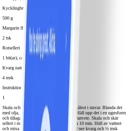
Kycklingbröstfilé
500 g
Margarin flytande 80%
2 tsk
Rotselleri
1 bit(ar), ca 200 g
Kvarg naturell 1%
4 msk
Instruktioner
1
Skala och skär morot, palsternacka och kålrot i stavar. Blanda det
med olja, salt och peppar i en plastpåse. Häll upp det i en ugnsform
och tillaga i ugn 225° ca 25 min. Koka matvete. Skala och skär
selleri i mindre bitar. Koka dem mjuka ca 10 min. Häll av vattnet
och mixa till en slät kräm, låt svalna. Rör ner kvarg och ½ msk