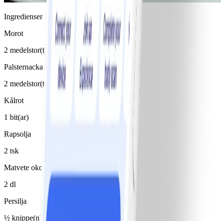
Ingredienser
Morot
2 medelstor(t)/medelstora
Palsternacka
2 medelstor(t)/medelstora
Kålrot
1 bit(ar)
Rapsolja
2 tsk
Matvete okokt
2 dl
Persilja
½ knippe(n)