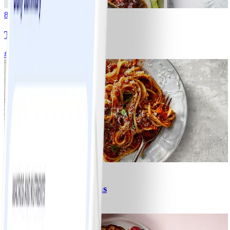
8
Tacos
#
Lätt
15 MIN
6
Spagetti med köttfärssås
#
Lätt
10 MIN