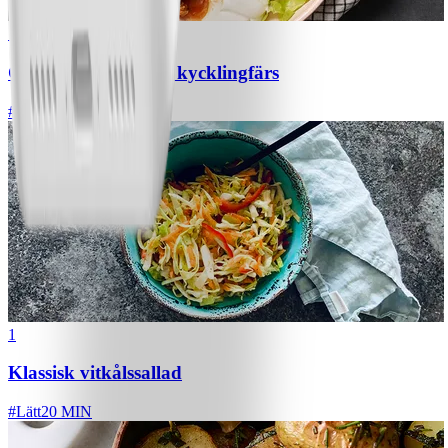
1
Chili con carne med kycklingfärs
#
Lätt
1
Klassisk vitkålssallad
#
Lätt
20 MIN