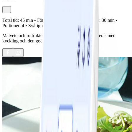
Total tid:
45 min •
Förberedelse:
15 min •
Tillagning:
30 min •
Portioner:
4 •
Svårighetsgrad:
Lätt
Matvete och rotfrukter i en härlig kombination. Serveras med
kyckling och den goda sellerisåsen.