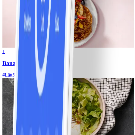
1
Bananpannkakor
#
Lätt
5 MIN