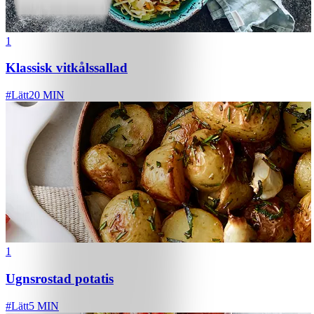
1
Klassisk vitkålssallad
#
Lätt
20 MIN
1
Ugnsrostad potatis
#
Lätt
5 MIN