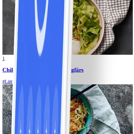
1
Chili con carne med kycklingfärs
#
Lätt