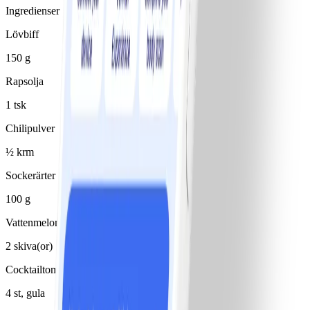
Ingredienser
Lövbiff
150 g
Rapsolja
1 tsk
Chilipulver
½ krm
Sockerärter
100 g
Vattenmelon
2 skiva(or)
Cocktailtomater
4 st, gula