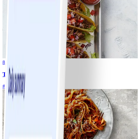
8
Tacos
#
Lätt
15 MIN