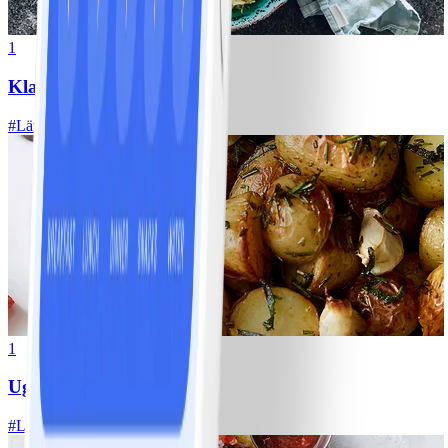
1
Klassisk vitkålssallad
#
Lätt
20 MIN
1
Ugnsrostad potatis
#
Lätt
5 MIN