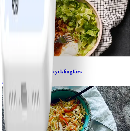
1
Chili con carne med kycklingfärs
#
Lätt