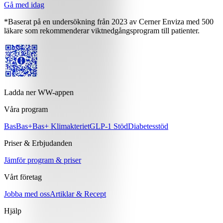
Gå med idag
*Baserat på en undersökning från 2023 av Cerner Enviza med 500
läkare som rekommenderar viktnedgångsprogram till patienter.
Ladda ner WW-appen
Våra program
Bas
Bas+
Bas+ Klimakteriet
GLP-1 Stöd
Diabetesstöd
Priser & Erbjudanden
Jämför program & priser
Vårt företag
Jobba med oss
Artiklar & Recept
Hjälp