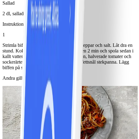
Sallad
2 dl, salladsmix
Instruktioner
1
Strimla biffen och blanda med olja, chilipeppar och salt. Låt dra en
stund. Koka sockerärterna i lättsaltat vatten 2 min och spola sedan i
kallt vatten. Lägg upp sallad, tärnad melon, halverade tomater och
sockerärter på en tallrik. Stek biffen i en fettsnål stekpanna. Lägg
biffen på salladen och servera.
Andra gillade också