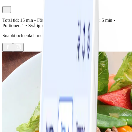
Total tid:
15 min •
Förberedelse:
10 min •
Tillagning:
5 min •
Portioner:
1 •
Svårighetsgrad:
Lätt
Snabbt och enkelt men så gott och färgglatt!