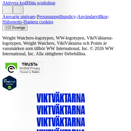
Aktivera kod
Hitta workshop
Ansvarig utgivare
-
Personuppgiftspolicy
-
Användarvillkor
-
Hälsonotis
-
Hantera cookies
🇸🇪
Sverige
Weight Watchers-logotypen, WW-logotypen, ViktVäktarna-
logotypen, Weight Watchers, ViktVäktarna och Points är
varumärken som tillhör WW International, Inc. © 2026 WW
International, Inc. Alla rättigheter förbehållna.