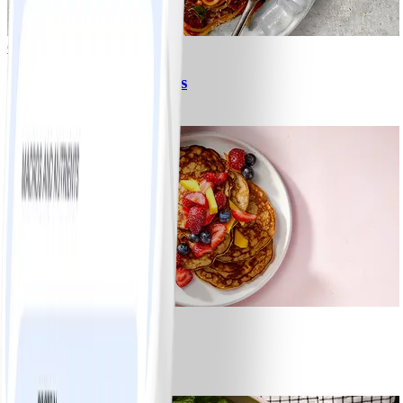
6
Spagetti med köttfärssås
#
Lätt
10 MIN
1
Bananpannkakor
#
Lätt
5 MIN