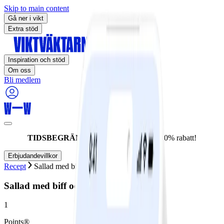
Skip to main content
Gå ner i vikt
Extra stöd
Inspiration och stöd
Om oss
Bli medlem
TIDSBEGRÄNSAT ERBJUDANDE:
60% rabatt!
Erbjudandevillkor
Recept
Sallad med biff och melon
Sallad med biff och melon
1
Points®