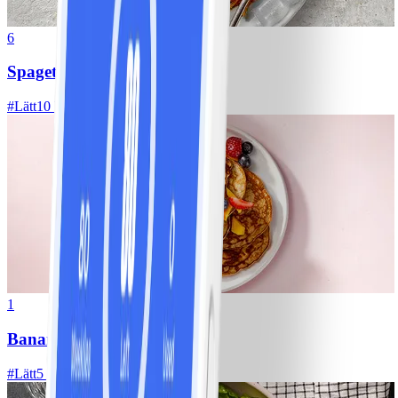
6
Spagetti med köttfärssås
#
Lätt
10 MIN
1
Bananpannkakor
#
Lätt
5 MIN