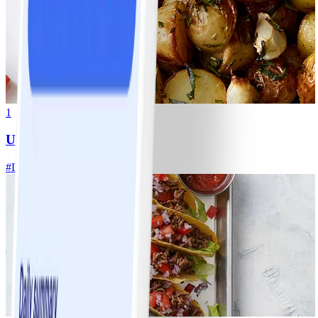
1
Ugnsrostad potatis
#
Lätt
5 MIN