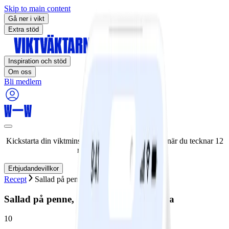
Skip to main content
Gå ner i vikt
Extra stöd
Inspiration och stöd
Om oss
Bli medlem
Kickstarta din viktminskningsresa nu! Spara 50% när du tecknar 12
månaders medlemskap.
Erbjudandevillkor
Recept
Sallad på penne, tomater och mozzarella
Sallad på penne, tomater och mozzarella
10