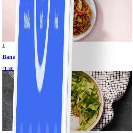
1
Bananpannkakor
#
Lätt
5 MIN