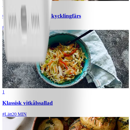
1
Chili con carne med kycklingfärs
#
Lätt
1
Klassisk vitkålssallad
#
Lätt
20 MIN