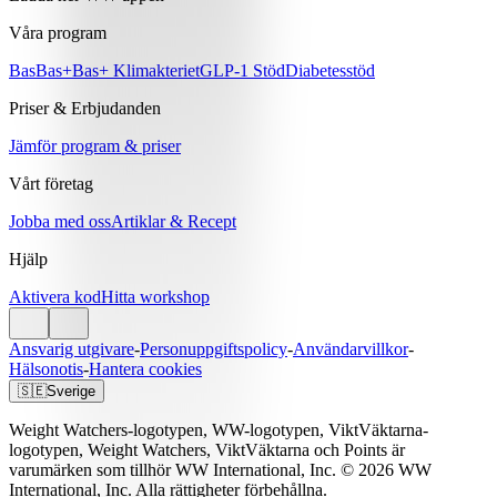
Våra program
Bas
Bas+
Bas+ Klimakteriet
GLP-1 Stöd
Diabetesstöd
Priser & Erbjudanden
Jämför program & priser
Vårt företag
Jobba med oss
Artiklar & Recept
Hjälp
Aktivera kod
Hitta workshop
Ansvarig utgivare
-
Personuppgiftspolicy
-
Användarvillkor
-
Hälsonotis
-
Hantera cookies
🇸🇪
Sverige
Weight Watchers-logotypen, WW-logotypen, ViktVäktarna-
logotypen, Weight Watchers, ViktVäktarna och Points är
varumärken som tillhör WW International, Inc. © 2026 WW
International, Inc. Alla rättigheter förbehållna.