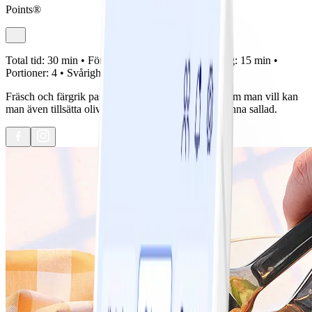
Points®
Total tid:
30 min •
Förberedelse:
15 min •
Tillagning:
15 min •
Portioner:
4 •
Svårighetsgrad:
Lätt
Fräsch och färgrik pastasallad med mycket smak! Om man vill kan
man även tillsätta oliver, som passar väldigt bra i denna sallad.