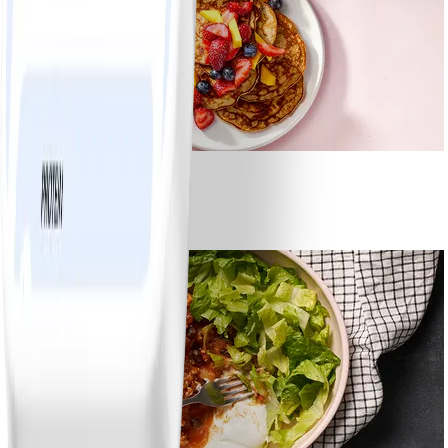
1
Bananpannkakor
#
Lätt
5 MIN