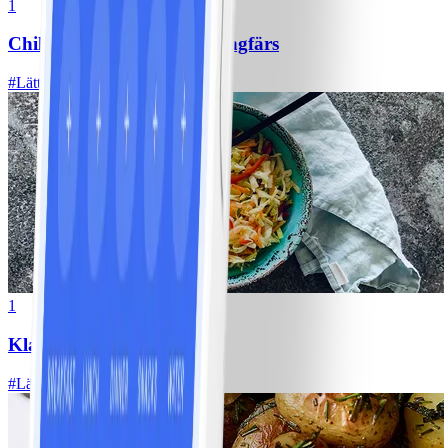
1
Chili con carne med kycklingfärs
#
Lätt
1
Klassisk vitkålssallad
#
Lätt
20 MIN