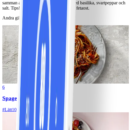
samman allt i en stor skål och avsluta med basilika, svartpeppar och
salt. Tips! Mozzarellan kan bytas ut mot fetaost.
Andra gillade också
6
Spagetti med köttfärssås
#
Lätt
10 MIN