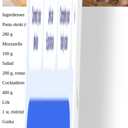
Ingredienser
Pasta okokt (typ penne)
280 g
Mozzarella
100 g
Sallad
200 g, romansallad 1 huvud
Cocktailtomater
400 g
Lök
1 st, röd/röda
Gurka