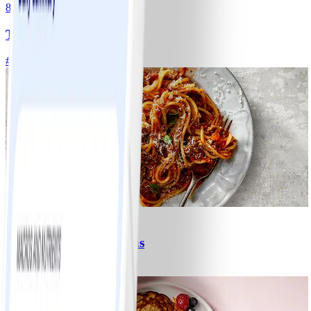
8
Tacos
#
Lätt
15 MIN
6
Spagetti med köttfärssås
#
Lätt
10 MIN