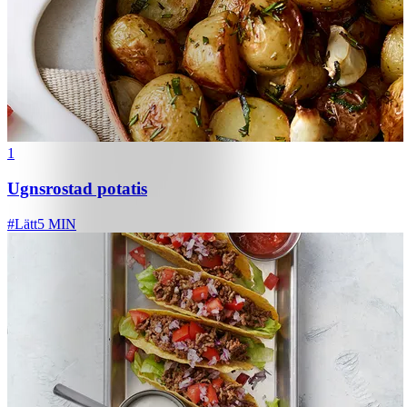
1
Ugnsrostad potatis
#
Lätt
5 MIN