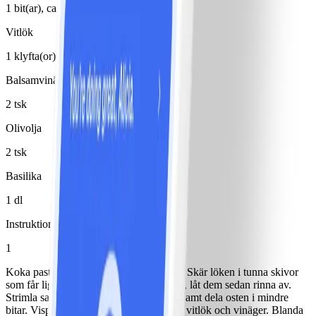
1 bit(ar), ca 10 cm
Vitlök
1 klyfta(or), 1 tsk, hackad
Balsamvinäger
2 tsk
Olivolja
2 tsk
Basilika
1 dl
Instruktioner
1
Koka pastan enl förp och låt den svalna. Skär löken i tunna skivor
som får ligga i kallt vatten några minuter, låt dem sedan rinna av.
Strimla salladen, tärna gurka och tomat samt dela osten i mindre
bitar. Vispa samman en dressing av olja, vitlök och vinäger. Blanda