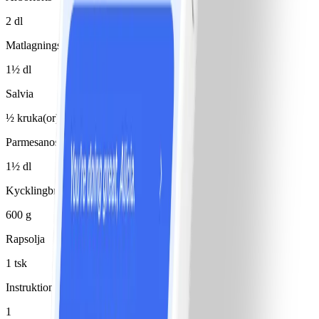
2 dl
Matlagningsvin, vitt
1½ dl
Salvia
½ kruka(or)
Parmesanost
1½ dl
Kycklingbröstfilé
600 g
Rapsolja
1 tsk
Instruktioner
1