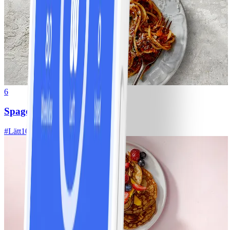
6
Spagetti med köttfärssås
#
Lätt
10 MIN