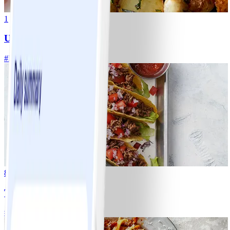
1
Ugnsrostad potatis
#
Lätt
5 MIN
8
Tacos
#
Lätt
15 MIN