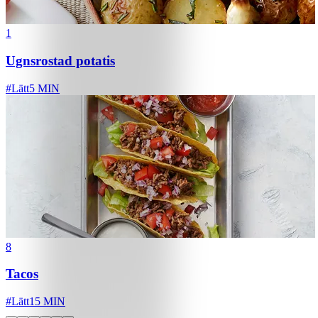
1
Ugnsrostad potatis
#
Lätt
5 MIN
8
Tacos
#
Lätt
15 MIN