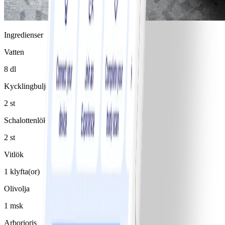
Ingredienser
Vatten
8 dl
Kycklingbuljongtärning
2 st
Schalottenlök
2 st
Vitlök
1 klyfta(or)
Olivolja
1 msk
Arborioris