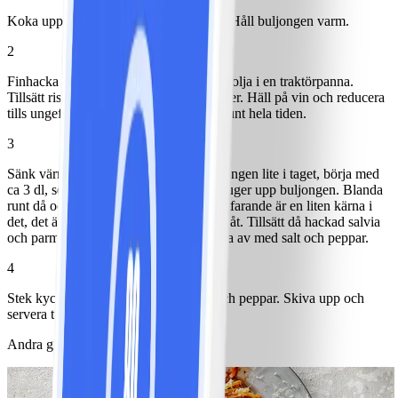
Koka upp vatten med buljongtärningar. Håll buljongen varm.
2
Finhacka lök och vitlök och stek mjuk i olja i en traktörpanna.
Tillsätt ris och låt fräsa med några minuter. Häll på vin och reducera
tills ungefär hälften kokat bort, blanda runt hela tiden.
3
Sänk värmen på plattan och tillsätt buljongen lite i taget, börja med
ca 3 dl, sedan 1 dl efterhand som riset suger upp buljongen. Blanda
runt då och då. Riset är klart när det fortfarande är en liten kärna i
det, det är inte säkert att all buljong gått åt. Tillsätt då hackad salvia
och parmesan och låt den smälta. Smaka av med salt och peppar.
4
Stek kyckling i olja, krydda med salt och peppar. Skiva upp och
servera till risotton.
Andra gillade också