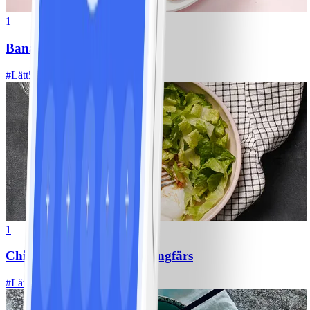
1
Bananpannkakor
#
Lätt
5 MIN
1
Chili con carne med kycklingfärs
#
Lätt