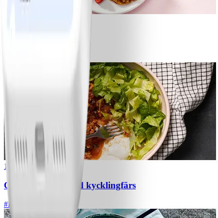
1
Bananpannkakor
#
Lätt
5 MIN
1
Chili con carne med kycklingfärs
#
Lätt