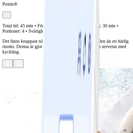
Points®
Total tid:
45 min •
Förberedelse:
15 min •
Tillagning:
30 min •
Portioner:
4 •
Svårighetsgrad:
Lätt
Det finns knappast något som är mer närande för själen än en härlig
risotto. Denna är gjord med salvia och parmesan och serveras med
kyckling.