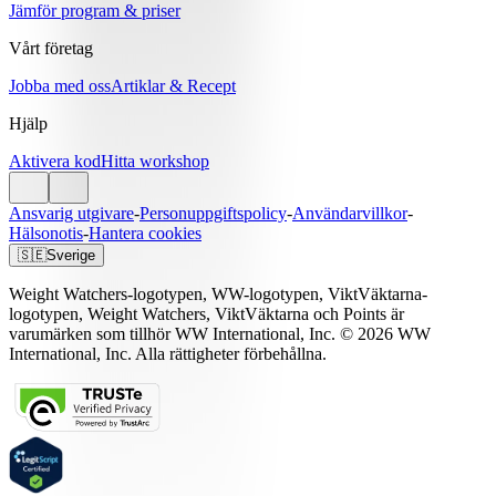
Jämför program & priser
Vårt företag
Jobba med oss
Artiklar & Recept
Hjälp
Aktivera kod
Hitta workshop
Ansvarig utgivare
-
Personuppgiftspolicy
-
Användarvillkor
-
Hälsonotis
-
Hantera cookies
🇸🇪
Sverige
Weight Watchers-logotypen, WW-logotypen, ViktVäktarna-
logotypen, Weight Watchers, ViktVäktarna och Points är
varumärken som tillhör WW International, Inc. © 2026 WW
International, Inc. Alla rättigheter förbehållna.