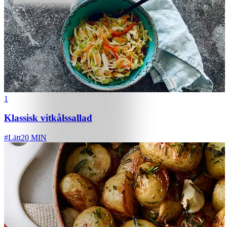
1
Klassisk vitkålssallad
#
Lätt
20 MIN