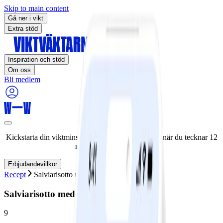
Skip to main content
Gå ner i vikt
Extra stöd
Inspiration och stöd
Om oss
Bli medlem
Kickstarta din viktminskningsresa nu! Spara 50% när du tecknar 12
månaders medlemskap.
Erbjudandevillkor
Recept
Salviarisotto med kycklingfilé
Salviarisotto med kycklingfilé
9