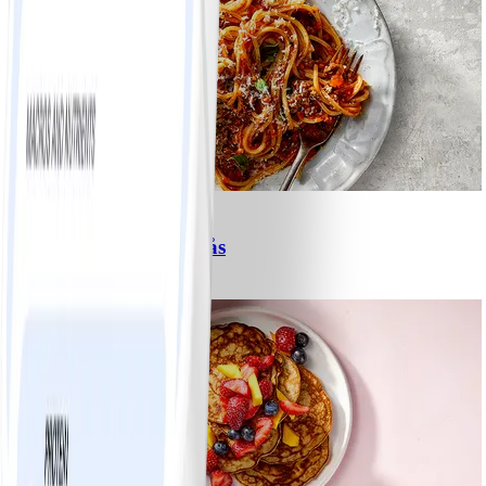
6
Spagetti med köttfärssås
#
Lätt
10 MIN