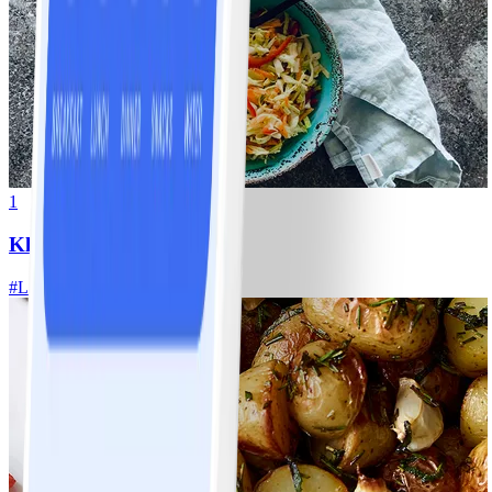
1
Klassisk vitkålssallad
#
Lätt
20 MIN