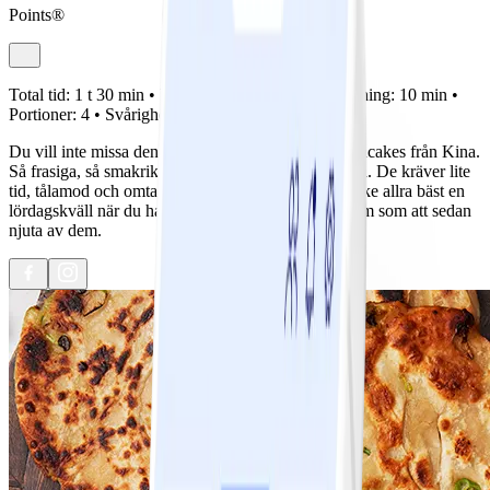
Points®
Total tid:
1 t 30 min •
Förberedelse:
50 min •
Tillagning:
10 min •
Portioner:
4 •
Svårighetsgrad:
Lätt
Du vill inte missa denna senaste trend – scallion pancakes från Kina.
Så frasiga, så smakrika och alldeles, alldeles ljuvliga. De kräver lite
tid, tålamod och omtanke och därför passar de kanske allra bäst en
lördagskväll när du har lika mycket tid att tillaga dem som att sedan
njuta av dem.