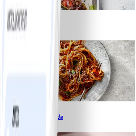
8
Tacos
#
Lätt
15 MIN
6
Spagetti med köttfärssås
#
Lätt
10 MIN