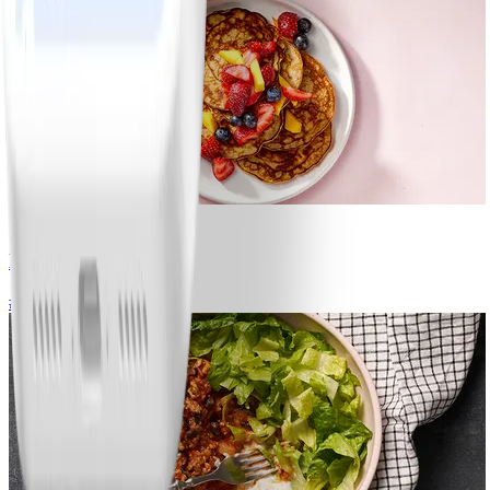
1
Bananpannkakor
#
Lätt
5 MIN