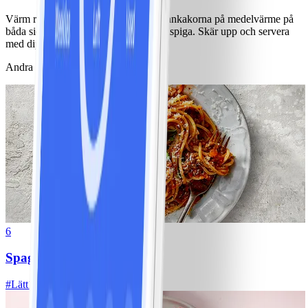
Värm rapsolja i en panna och stek pannkakorna på medelvärme på
båda sidorna tills de är gyllene och krispiga. Skär upp och servera
med dippsåsen.
Andra gillade också
6
Spagetti med köttfärssås
#
Lätt
10 MIN