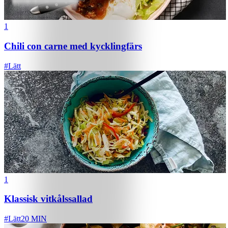
1
Chili con carne med kycklingfärs
#
Lätt
1
Klassisk vitkålssallad
#
Lätt
20 MIN