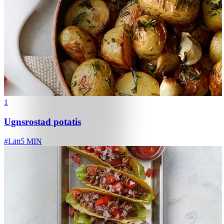
1
Ugnsrostad potatis
#
Lätt
5 MIN