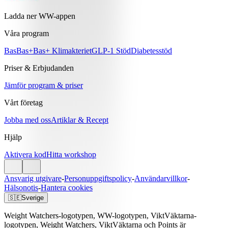
Ladda ner WW-appen
Våra program
Bas
Bas+
Bas+ Klimakteriet
GLP-1 Stöd
Diabetesstöd
Priser & Erbjudanden
Jämför program & priser
Vårt företag
Jobba med oss
Artiklar & Recept
Hjälp
Aktivera kod
Hitta workshop
Ansvarig utgivare
-
Personuppgiftspolicy
-
Användarvillkor
-
Hälsonotis
-
Hantera cookies
🇸🇪
Sverige
Weight Watchers-logotypen, WW-logotypen, ViktVäktarna-
logotypen, Weight Watchers, ViktVäktarna och Points är