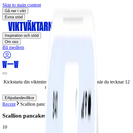
Skip to main content
Gå ner i vikt
Extra stöd
Inspiration och stöd
Om oss
Bli medlem
Kickstarta din viktminskningsresa nu! Spara 50% när du tecknar 12
månaders medlemskap.
Erbjudandevillkor
Recept
Scallion pancakes
Scallion pancakes
10