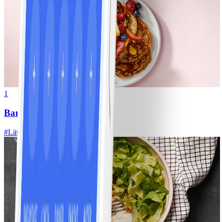
1
Bananpannkakor
#
Lätt
5 MIN