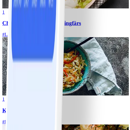
1
Chili con carne med kycklingfärs
#
Lätt
1
Klassisk vitkålssallad
#
Lätt
20 MIN