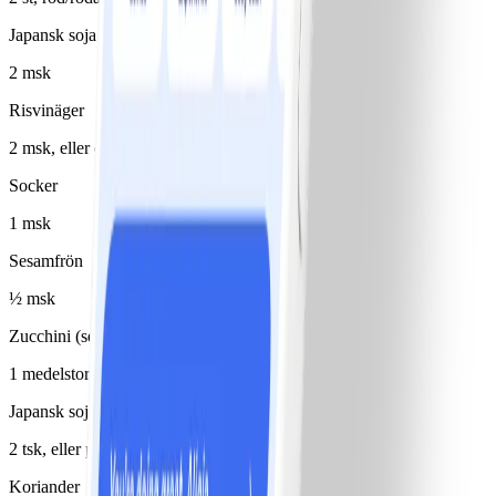
Japansk soja
2 msk
Risvinäger
2 msk, eller chinkiang
Socker
1 msk
Sesamfrön
½ msk
Zucchini (squash)
1 medelstor(t)/medelstora
Japansk soja
2 tsk, eller ponzu
Koriander