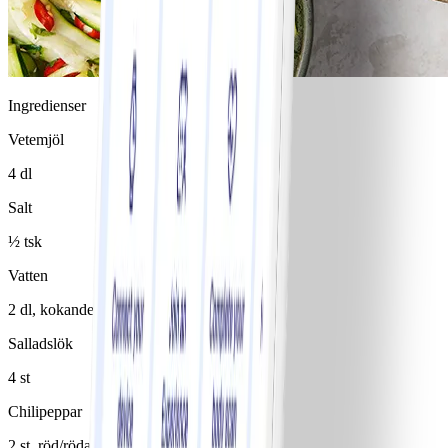
Ingredienser
Vetemjöl
4 dl
Salt
½ tsk
Vatten
2 dl, kokande
Salladslök
4 st
Chilipeppar
2 st, röd/röda