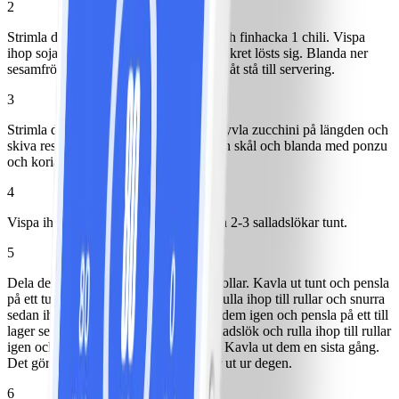
2
Strimla det gröna på 1 salladslök fint och finhacka 1 chili. Vispa
ihop soja, chinkiang och socker tills sockret lösts sig. Blanda ner
sesamfrön, salladslöken och chilin och låt stå till servering.
3
Strimla det vita på samma salladslök, hyvla zucchini på längden och
skiva resterande chili tunt. Lägg allt i en skål och blanda med ponzu
och koriander.
4
Vispa ihop sesamolja och miso. Strimla 2-3 salladslökar tunt.
5
Dela degen i fyra bitar och forma till bollar. Kavla ut tunt och pensla
på ett tunt lager sesamolja och miso. Rulla ihop till rullar och snurra
sedan ihop till en rund bulle. Kavla ut dem igen och pensla på ett till
lager sesamolja och miso. Lägg på salladslök och rulla ihop till rullar
igen och snurra ihop till en rund bulle. Kavla ut dem en sista gång.
Det gör inget om lite salladslök sticker ut ur degen.
6