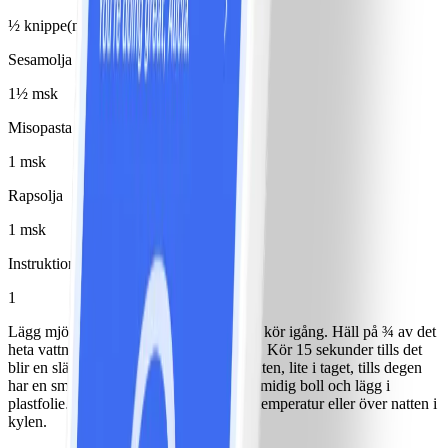
½ knippe(n)
Sesamolja
1½ msk
Misopasta
1 msk
Rapsolja
1 msk
Instruktioner
1
Lägg mjöl och salt i en matberedare och kör igång. Häll på ¾ av det
heta vattnet samtidigt som maskinen kör. Kör 15 sekunder tills det
blir en slät deg. Tillsätt ev. ytterligare vatten, lite i taget, tills degen
har en smidig konsistens. Forma till en smidig boll och lägg i
plastfolie. Låt vila 30-60 minuter i rumstemperatur eller över natten i
kylen.