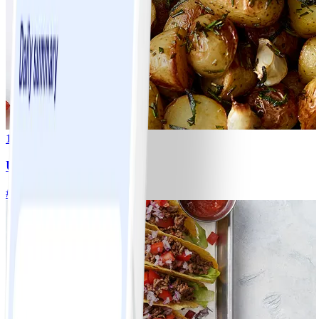
1
Ugnsrostad potatis
#
Lätt
5 MIN