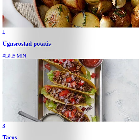
1
Ugnsrostad potatis
#
Lätt
5 MIN
8
Tacos