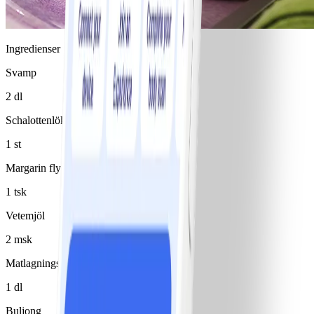
Ingredienser
Svamp
2 dl
Schalottenlök
1 st
Margarin flytande 80%
1 tsk
Vetemjöl
2 msk
Matlagningsvin, vitt
1 dl
Buljong