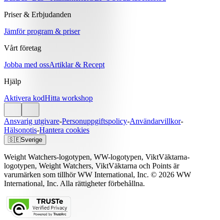
Priser & Erbjudanden
Jämför program & priser
Vårt företag
Jobba med oss
Artiklar & Recept
Hjälp
Aktivera kod
Hitta workshop
Ansvarig utgivare
-
Personuppgiftspolicy
-
Användarvillkor
-
Hälsonotis
-
Hantera cookies
🇸🇪
Sverige
Weight Watchers-logotypen, WW-logotypen, ViktVäktarna-
logotypen, Weight Watchers, ViktVäktarna och Points är
varumärken som tillhör WW International, Inc. © 2026 WW
International, Inc. Alla rättigheter förbehållna.