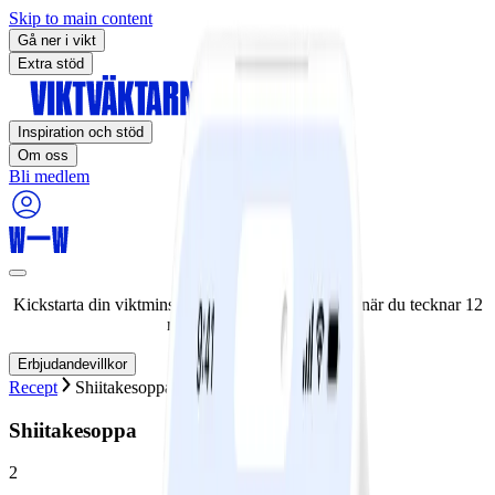
Skip to main content
Gå ner i vikt
Extra stöd
Inspiration och stöd
Om oss
Bli medlem
Kickstarta din viktminskningsresa nu! Spara 50% när du tecknar 12
månaders medlemskap.
Erbjudandevillkor
Recept
Shiitakesoppa
Shiitakesoppa
2