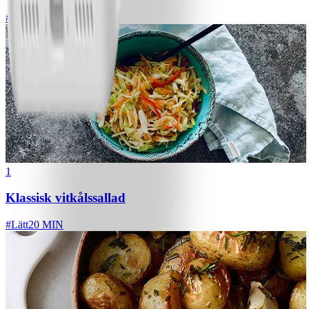
#
Lätt
1
Klassisk vitkålssallad
#
Lätt
20 MIN