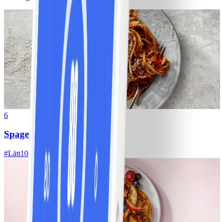
6
Spagetti med köttfärssås
#
Lätt
10 MIN