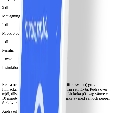
5 dl
Matlagningsbas 4% (typ Milda mat)
1 dl
Mjölk 0,5%
1 dl
Persilja
1 msk
Instruktioner
1
Rensa och hacka svampen (vi har valt shiitakesvamp) grovt.
Finhacka lök, fräs lök och svamp i margarin i en gryta. Pudra över
mjöl, tillsätt vin och buljong. Rör om och låt koka på svag värme ca
10 minuter. Tillsätt grädde och mjölk, smaka av med salt och peppar.
Strö över finhackad persilja.
Andra gillade också