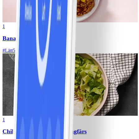
1
Bananpannkakor
#
Lätt
5 MIN
1
Chili con carne med kycklingfärs