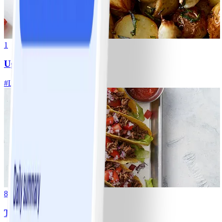
1
Ugnsrostad potatis
#
Lätt
5 MIN
8
Tacos