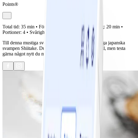
Points®
Total tid:
35 min •
Förberedelse:
15 min •
Tillagning:
20 min •
Portioner:
4 •
Svårighetsgrad:
Lätt
Till denna mustiga svampsoppa har vi valt den häftiga japanska
svampen Shiitake. Du kan välja vilken svamp du vill, men testa
gärna något nytt du med!