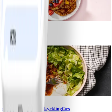
1
Bananpannkakor
#
Lätt
5 MIN
1
Chili con carne med kycklingfärs