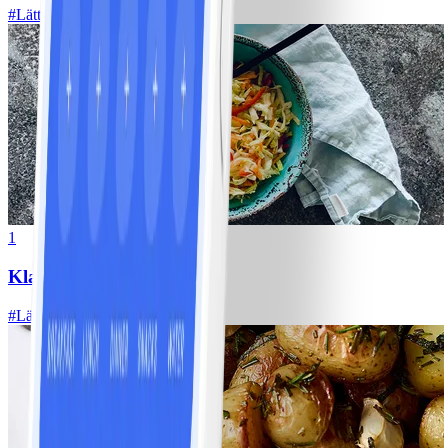
#
Lätt
1
Klassisk vitkålssallad
#
Lätt
20 MIN