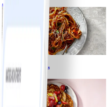
#
Lätt
15 MIN
6
Spagetti med köttfärssås
#
Lätt
10 MIN