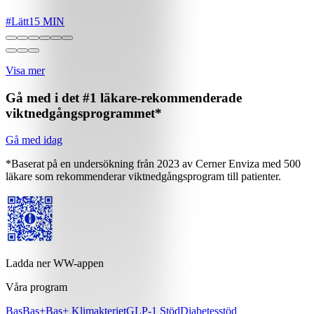
#
Lätt
15 MIN
Visa mer
Gå med i det #1 läkare-rekommenderade
viktnedgångsprogrammet*
Gå med idag
*Baserat på en undersökning från 2023 av Cerner Enviza med 500
läkare som rekommenderar viktnedgångsprogram till patienter.
Ladda ner WW-appen
Våra program
Bas
Bas+
Bas+ Klimakteriet
GLP-1 Stöd
Diabetesstöd