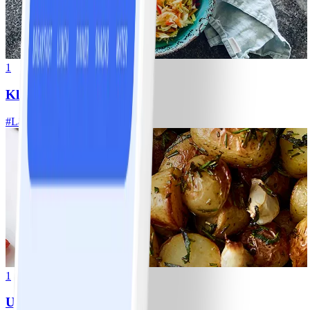
1
Klassisk vitkålssallad
#
Lätt
20 MIN
1
Ugnsrostad potatis