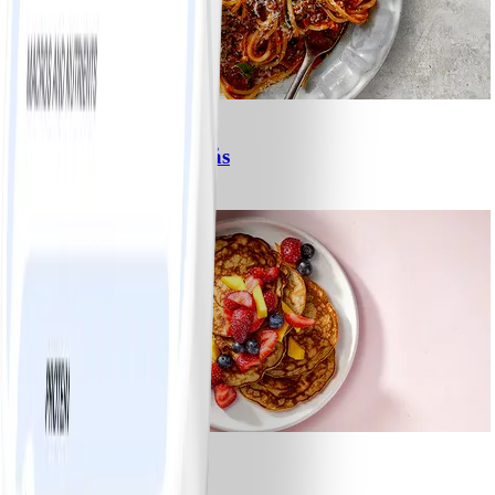
6
Spagetti med köttfärssås
#
Lätt
10 MIN
1
Bananpannkakor