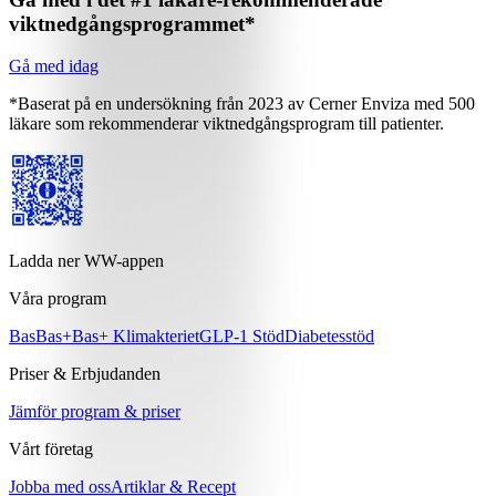
viktnedgångsprogrammet*
Gå med idag
*Baserat på en undersökning från 2023 av Cerner Enviza med 500
läkare som rekommenderar viktnedgångsprogram till patienter.
Ladda ner WW-appen
Våra program
Bas
Bas+
Bas+ Klimakteriet
GLP-1 Stöd
Diabetesstöd
Priser & Erbjudanden
Jämför program & priser
Vårt företag
Jobba med oss
Artiklar & Recept