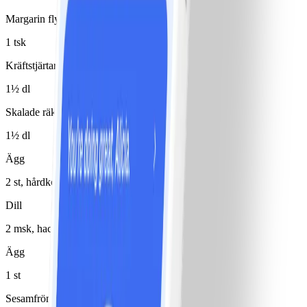
Margarin flytande 80%
1 tsk
Kräftstjärtar
1½ dl
Skalade räkor
1½ dl
Ägg
2 st, hårdkokta
Dill
2 msk, hackad
Ägg
1 st
Sesamfrön