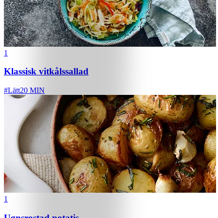
1
Klassisk vitkålssallad
#
Lätt
20 MIN
1
Ugnsrostad potatis