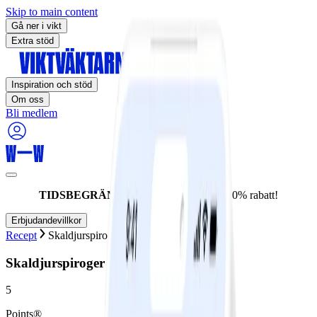
Skip to main content
Gå ner i vikt
Extra stöd
Inspiration och stöd
Om oss
Bli medlem
TIDSBEGRÄNSAT ERBJUDANDE:
60% rabatt!
Erbjudandevillkor
Recept
Skaldjurspiroger
Skaldjurspiroger
5
Points®