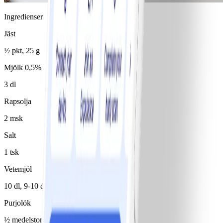
Ingredienser
Jäst
½ pkt, 25 g
Mjölk 0,5%
3 dl
Rapsolja
2 msk
Salt
1 tsk
Vetemjöl
10 dl, 9-10 dl
Purjolök
½ medelstor(t)/medelstora