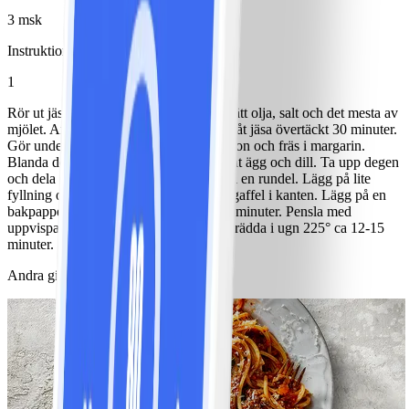
3 msk
Instruktioner
1
Rör ut jästen i mjölken i en bunke. Tillsätt olja, salt och det mesta av
mjölet. Arbeta ihop till en smidig deg. Låt jäsa övertäckt 30 minuter.
Gör under tiden fyllningen. Strimla purjon och fräs i margarin.
Blanda det med hackade skaldjur, hackat ägg och dill. Ta upp degen
och dela i 16 bitar. Kavla ut varje del till en rundel. Lägg på lite
fyllning och vik ihop, tryck till med en gaffel i kanten. Lägg på en
bakpappersklädd plåt och låt jäsa ca 30 minuter. Pensla med
uppvispat ägg och strö på sesamfrön. Grädda i ugn 225° ca 12-15
minuter.
Andra gillade också