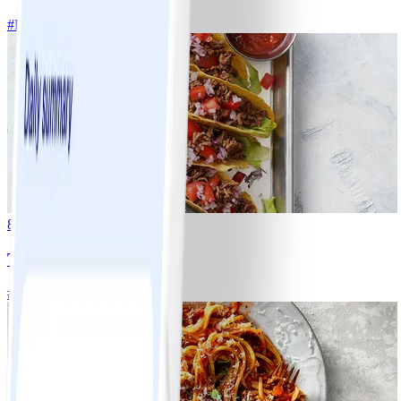
#
Lätt
5 MIN
8
Tacos
#
Lätt
15 MIN