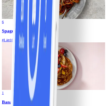
6
Spagetti med köttfärssås
#
Lätt
10 MIN
1
Bananpannkakor