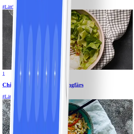
#
Lätt
5 MIN
1
Chili con carne med kycklingfärs
#
Lätt