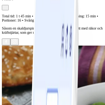
Total tid:
1 t 45 min •
Förberedelse:
30 min •
Tillagning:
15 min •
Portioner:
16 •
Svårighetsgrad:
Lätt
Såsom en skaldjurspirog ska smaka! En rolig bjudrätt med räkor och
kräftstjärtar, som ger mycket smak.