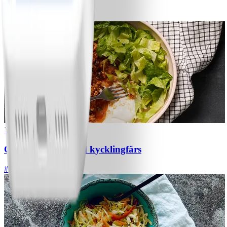
#
Lätt
5 MIN
1
Chili con carne med kycklingfärs
#
Lätt