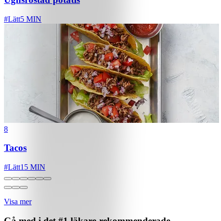
#
Lätt
5 MIN
8
Tacos
#
Lätt
15 MIN
Visa mer
Gå med i det #1 läkare-rekommenderade