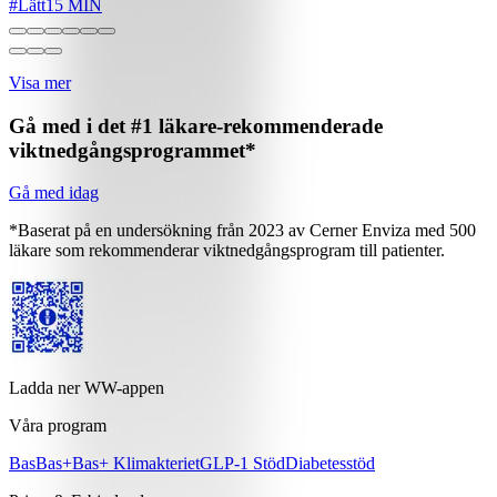
#
Lätt
15 MIN
Visa mer
Gå med i det #1 läkare-rekommenderade
viktnedgångsprogrammet*
Gå med idag
*Baserat på en undersökning från 2023 av Cerner Enviza med 500
läkare som rekommenderar viktnedgångsprogram till patienter.
Ladda ner WW-appen
Våra program
Bas
Bas+
Bas+ Klimakteriet
GLP-1 Stöd
Diabetesstöd