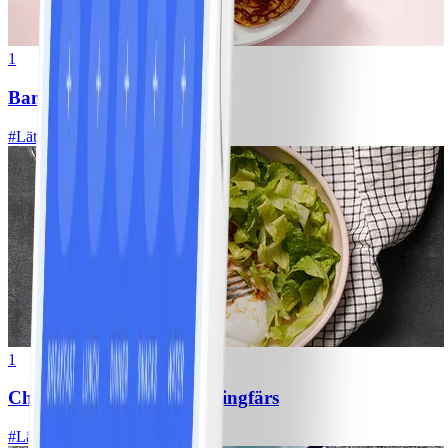
1
Bananpannkakor
#
Lätt
5 MIN
1
Chili con carne med kycklingfärs
#
Lätt