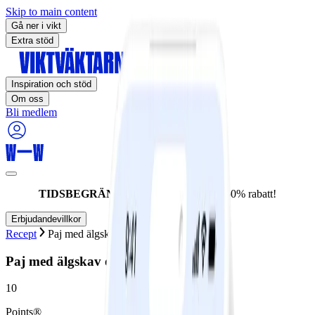
Skip to main content
Gå ner i vikt
Extra stöd
Inspiration och stöd
Om oss
Bli medlem
TIDSBEGRÄNSAT ERBJUDANDE:
60% rabatt!
Erbjudandevillkor
Recept
Paj med älgskav och svamp
Paj med älgskav och svamp
10
Points®