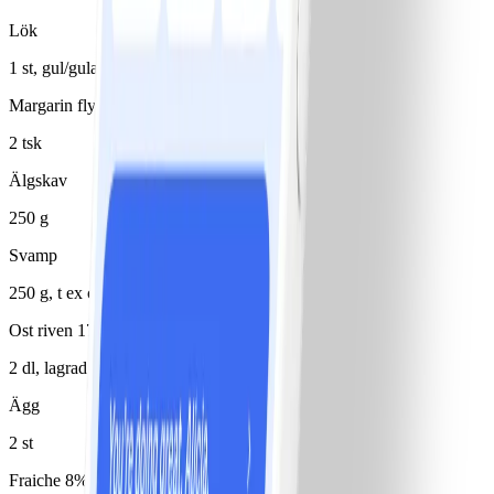
Lök
1 st, gul/gula
Margarin flytande 80%
2 tsk
Älgskav
250 g
Svamp
250 g, t ex champinjon, kantarell
Ost riven 17%
2 dl, lagrad prästost
Ägg
2 st
Fraiche 8%