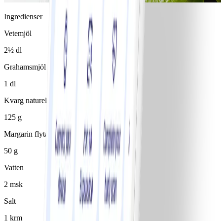
Ingredienser
Vetemjöl
2½ dl
Grahamsmjöl
1 dl
Kvarg naturell 1%
125 g
Margarin flytande 80%
50 g
Vatten
2 msk
Salt
1 krm