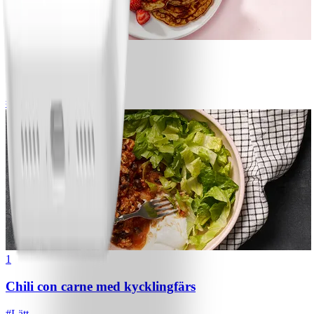
1
Bananpannkakor
#
Lätt
5 MIN
1
Chili con carne med kycklingfärs
#
Lätt