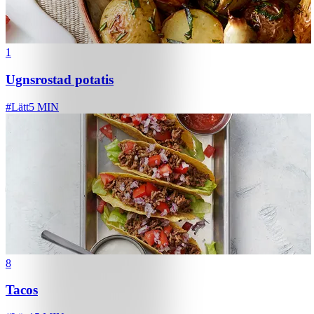
1
Ugnsrostad potatis
#
Lätt
5 MIN
8
Tacos