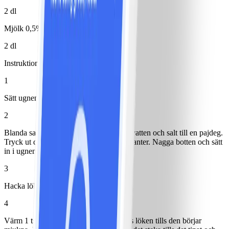
2 dl
Mjölk 0,5%
2 dl
Instruktioner
1
Sätt ugnen på 175°.
2
Blanda samman mjöl, kvarg, margarin, vatten och salt till en pajdeg.
Tryck ut den i en form med löstagbara kanter. Nagga botten och sätt
in i ugnen 15 minuter.
3
Hacka lök och skiva svamp.
4
Värm 1 tsk margarin i en panna och fräs löken tills den börjar