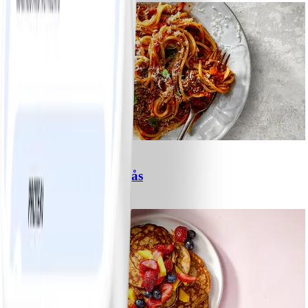
6
Spagetti med köttfärssås
#
Lätt
10 MIN