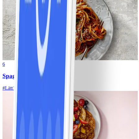
6
Spagetti med köttfärssås
#
Lätt
10 MIN