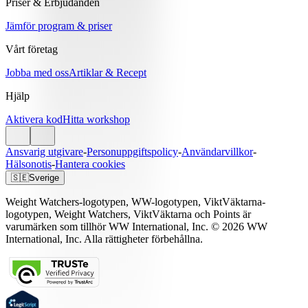
Priser & Erbjudanden
Jämför program & priser
Vårt företag
Jobba med oss
Artiklar & Recept
Hjälp
Aktivera kod
Hitta workshop
Ansvarig utgivare
-
Personuppgiftspolicy
-
Användarvillkor
-
Hälsonotis
-
Hantera cookies
🇸🇪
Sverige
Weight Watchers-logotypen, WW-logotypen, ViktVäktarna-
logotypen, Weight Watchers, ViktVäktarna och Points är
varumärken som tillhör WW International, Inc. © 2026 WW
International, Inc. Alla rättigheter förbehållna.