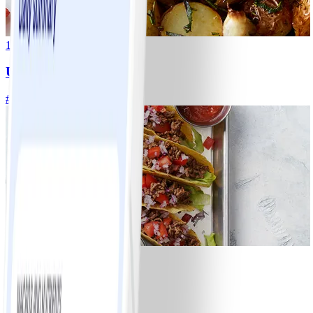
1
Ugnsrostad potatis
#
Lätt
5 MIN
8
Tacos
#
Lätt
15 MIN