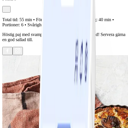
Total tid:
55 min •
Förberedelse:
15 min •
Tillagning:
40 min •
Portioner:
6 •
Svårighetsgrad:
Lätt
Höstig paj med svamp och älgskav. Smakrik och god! Servera gärna
en god sallad till.