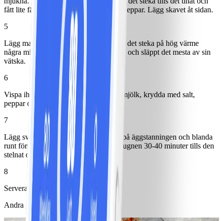
mjukna. Lägg i det frysta skavet och låt det steka tills det tinat och
fått lite färg, krydda med salt och svartpeppar. Lägg skavet åt sidan.
5
Lägg margarin och svamp i pannan, låt det steka på hög värme
några minuter tills svampen fått fin färg och släppt det mesta av sin
vätska.
6
Vispa ihop riven ost, ägg, fraiche och mjölk, krydda med salt,
peppar och viltkrydda.
7
Lägg svamp och skav i pajskalet, häll på äggstanningen och blanda
runt försiktigt. Sätt in i nedre delen av ugnen 30-40 minuter tills den
stelnat och fått fin färg.
8
Servera gärna med en sallad.
Andra gillade också