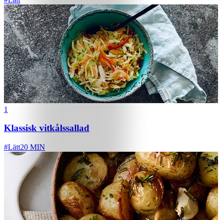
1
Klassisk vitkålssallad
#
Lätt
20 MIN