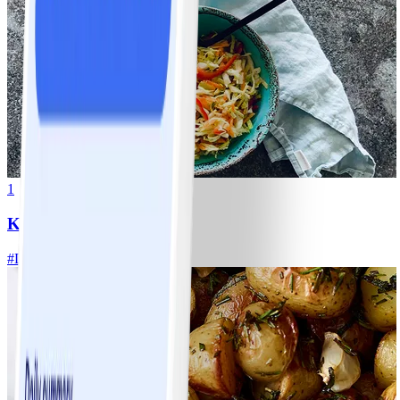
1
Klassisk vitkålssallad
#
Lätt
20 MIN