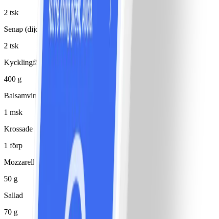
2 tsk
Senap (dijon)
2 tsk
Kycklingfärs 5%
400 g
Balsamvinäger
1 msk
Krossade tomater
1 förp
Mozzarella
50 g
Sallad
70 g