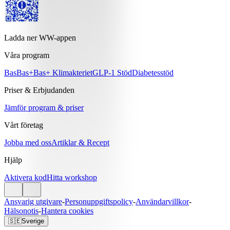
Ladda ner WW-appen
Våra program
Bas
Bas+
Bas+ Klimakteriet
GLP-1 Stöd
Diabetesstöd
Priser & Erbjudanden
Jämför program & priser
Vårt företag
Jobba med oss
Artiklar & Recept
Hjälp
Aktivera kod
Hitta workshop
Ansvarig utgivare
-
Personuppgiftspolicy
-
Användarvillkor
-
Hälsonotis
-
Hantera cookies
🇸🇪
Sverige