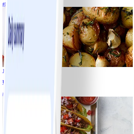
#
Lätt
20 MIN
1
Ugnsrostad potatis
#
Lätt
5 MIN