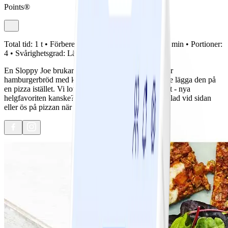
Points®
Total tid:
1 t •
Förberedelse:
20 min •
Tillagning:
40 min •
Portioner:
4 •
Svårighetsgrad:
Lätt
En Sloppy Joe brukar beskriva en typ av macka eller
hamburgerbröd med köttfärsfyllning, men varför inte lägga den på
en pizza istället. Vi lovar, det blir huur gott som helst - nya
helgfavoriten kanske? Servera gärna med en stor sallad vid sidan
eller ös på pizzan när den är ute ur ugnen.