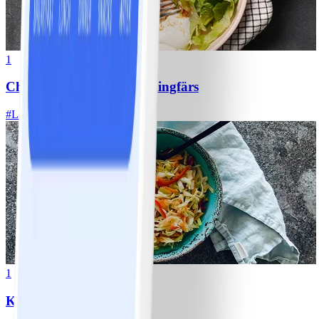
1
Chili con carne med kycklingfärs
#
Lätt
1
Klassisk vitkålssallad