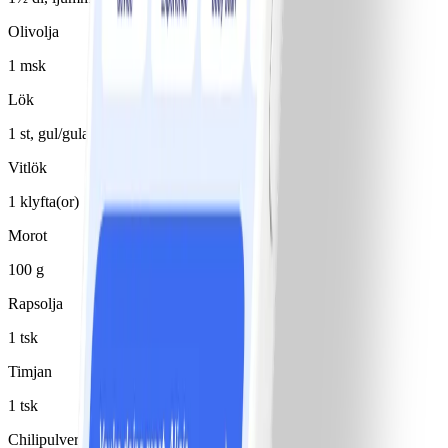
Olivolja
1 msk
Lök
1 st, gul/gula
Vitlök
1 klyfta(or)
Morot
100 g
Rapsolja
1 tsk
Timjan
1 tsk
Chilipulver