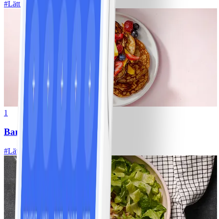
#
Lätt
10 MIN
1
Bananpannkakor
#
Lätt
5 MIN