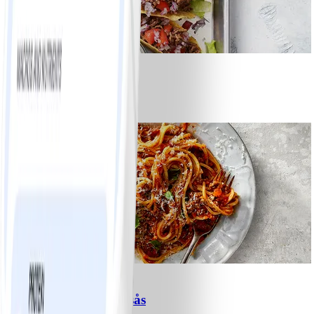
8
Tacos
#
Lätt
15 MIN
6
Spagetti med köttfärssås