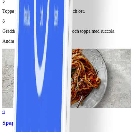
5
Toppa pizzabottnarna med färsröran och ost.
6
Grädda i ugn ca 10-12 minuter. Ta ut och toppa med ruccola.
Andra gillade också
6
Spagetti med köttfärssås