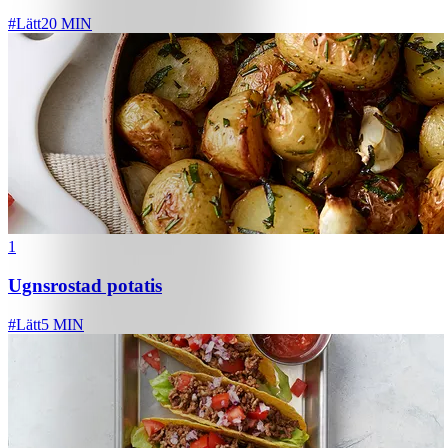
#
Lätt
20 MIN
1
Ugnsrostad potatis
#
Lätt
5 MIN