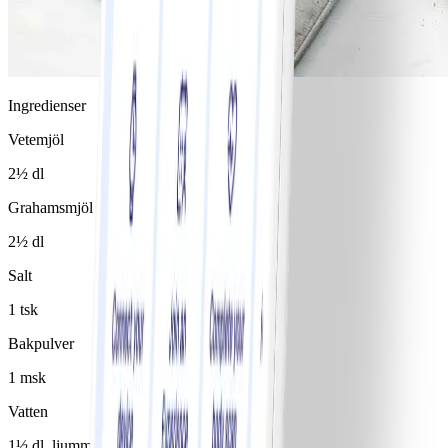
Ingredienser
Vetemjöl
2½ dl
Grahamsmjöl
2½ dl
Salt
1 tsk
Bakpulver
1 msk
Vatten
1½ dl, ljummet