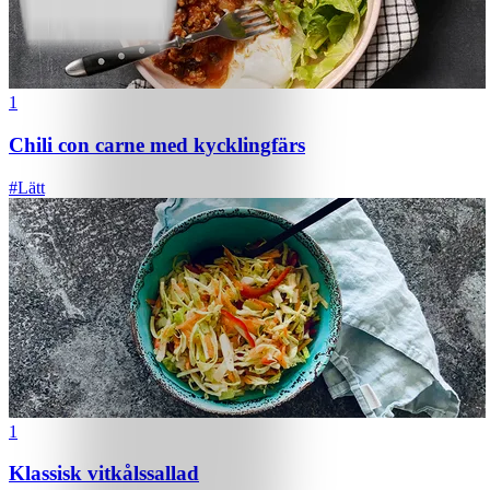
1
Chili con carne med kycklingfärs
#
Lätt
1
Klassisk vitkålssallad