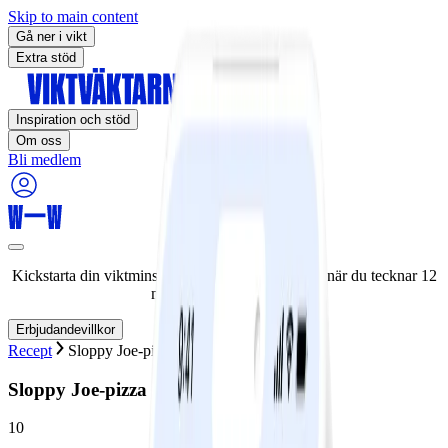
Skip to main content
Gå ner i vikt
Extra stöd
Inspiration och stöd
Om oss
Bli medlem
Kickstarta din viktminskningsresa nu! Spara 50% när du tecknar 12
månaders medlemskap.
Erbjudandevillkor
Recept
Sloppy Joe-pizza
Sloppy Joe-pizza
10