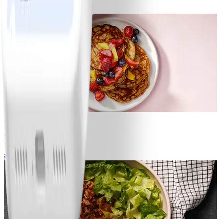
#
Lätt
10 MIN
1
Bananpannkakor
#
Lätt
5 MIN