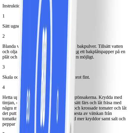
Instruktioner
1
Sätt ugnen på 220º.
2
Blanda vetemjöl, grahamsmjöl, salt och bakpulver. Tillsätt vatten
och olja och knåda ihop till en deg. Lägg ett bakplåtspapper på en
plåt och tryck/kavla ut degen så tunt som möjligt.
3
Skala och hacka lök och vitlök. Riv morot fint.
4
Hetta upp en panna med olja och fräs grönsakerna. Krydda med
timjan, chilipulver och dijonsenap. Tillsätt färs och låt fräsa med
några minuter. Häll på balsamvinäger och krossade tomater och låt
det puttra ca 15 minuter eller tills det mesta av vätskan från
tomatkrosset kokat bort. Smaka av med mer kryddor samt salt och
peppar