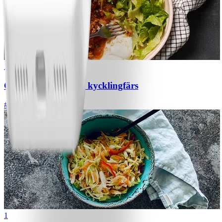
1
Chili con carne med kycklingfärs
#
Lätt
1