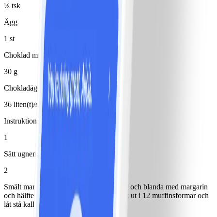
⅓ tsk
Ägg
1 st
Choklad mörk
30 g
Chokladägg
36 liten(t)/små
Instruktioner
1
Sätt ugnen på 180°.
2
Smält margarin. Krossa kexen till smulor och blanda med margarin
och hälften av kakaon. Fördela och tryck ut i 12 muffinsformar och
låt stå kallt minst 15 minuter.