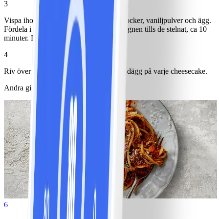
3
Vispa ihop färskost, resterande kakao, socker, vaniljpulver och ägg.
Fördela i muffinsformarna och sätt in i ugnen tills de stelnat, ca 10
minuter. Låt svalna helt.
4
Riv över choklad och lägg på tre chokladägg på varje cheesecake.
Andra gillade också
6