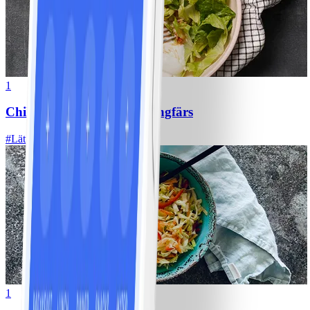
1
Chili con carne med kycklingfärs
#
Lätt
1