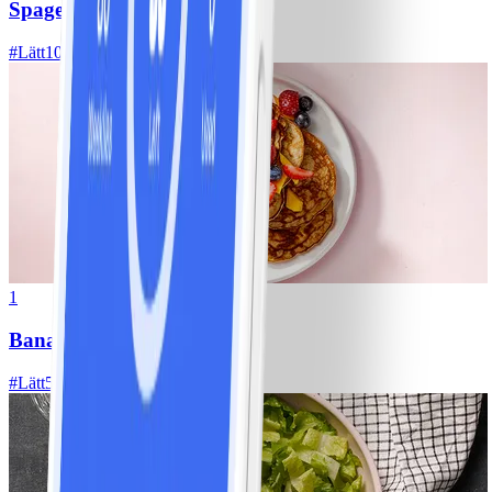
Spagetti med köttfärssås
#
Lätt
10 MIN
1
Bananpannkakor
#
Lätt
5 MIN