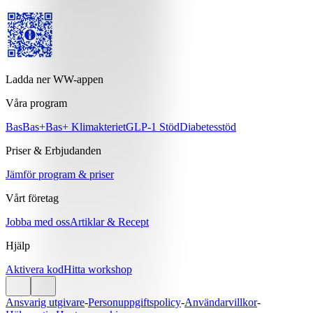
Ladda ner WW-appen
Våra program
Bas
Bas+
Bas+ Klimakteriet
GLP-1 Stöd
Diabetesstöd
Priser & Erbjudanden
Jämför program & priser
Vårt företag
Jobba med oss
Artiklar & Recept
Hjälp
Aktivera kod
Hitta workshop
Ansvarig utgivare
-
Personuppgiftspolicy
-
Användarvillkor
-