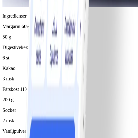
Ingredienser
Margarin 60%
50 g
Digestivekex
6 st
Kakao
3 msk
Färskost 11%
200 g
Socker
2 msk
Vaniljpulver