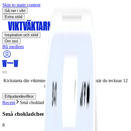
Skip to main content
Gå ner i vikt
Extra stöd
Inspiration och stöd
Om oss
Bli medlem
Kickstarta din viktminskningsresa nu! Spara 50% när du tecknar 12
månaders medlemskap.
Erbjudandevillkor
Recept
Små chokladcheesecakes
Små chokladcheesecakes
8