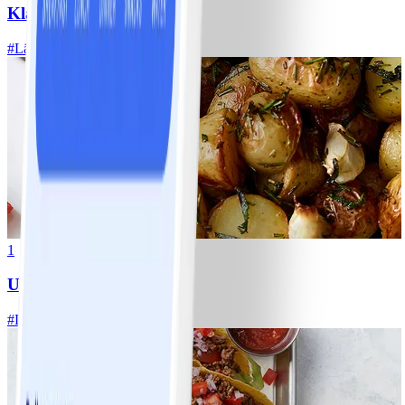
Klassisk vitkålssallad
#
Lätt
20 MIN
1
Ugnsrostad potatis
#
Lätt
5 MIN