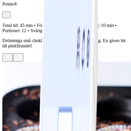
Points®
Total tid:
45 min •
Förberedelse:
20 min •
Tillagning:
10 min •
Portioner:
12 •
Svårighetsgrad:
Lätt
Drömmiga små chokladcheesecakes med chokladägg. En given hit
till påskfirandet!