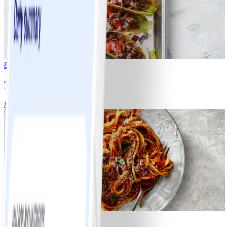
8
Tacos
#
Lätt
15 MIN
6