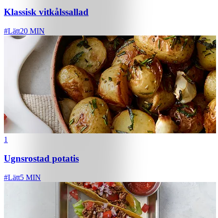
Klassisk vitkålssallad
#
Lätt
20 MIN
1
Ugnsrostad potatis
#
Lätt
5 MIN