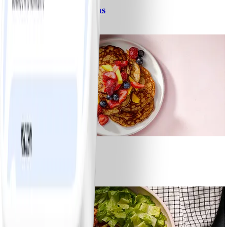
Spagetti med köttfärssås
#
Lätt
10 MIN
1
Bananpannkakor
#
Lätt
5 MIN