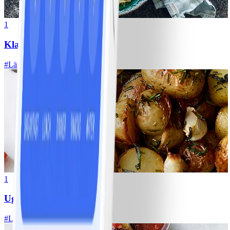
1
Klassisk vitkålssallad
#
Lätt
20 MIN
1
Ugnsrostad potatis
#
Lätt
5 MIN