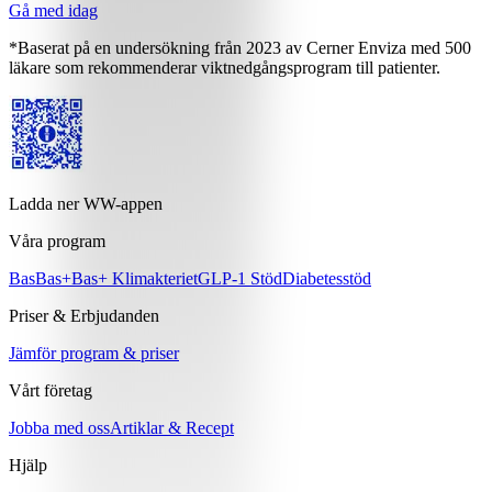
Gå med idag
*Baserat på en undersökning från 2023 av Cerner Enviza med 500
läkare som rekommenderar viktnedgångsprogram till patienter.
Ladda ner WW-appen
Våra program
Bas
Bas+
Bas+ Klimakteriet
GLP-1 Stöd
Diabetesstöd
Priser & Erbjudanden
Jämför program & priser
Vårt företag
Jobba med oss
Artiklar & Recept
Hjälp