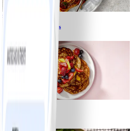
6
Spagetti med köttfärssås
#
Lätt
10 MIN
1
Bananpannkakor
#
Lätt
5 MIN