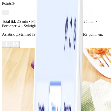
Points®
Total tid:
25 min •
Förberedelse:
0 min •
Tillagning:
25 min •
Portioner:
4 •
Svårighetsgrad:
Lätt
Asiatisk gryta med fantastiska smaker som njutning för gommen.