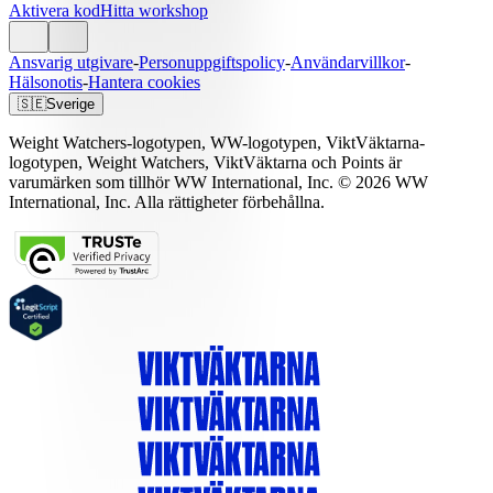
Aktivera kod
Hitta workshop
Ansvarig utgivare
-
Personuppgiftspolicy
-
Användarvillkor
-
Hälsonotis
-
Hantera cookies
🇸🇪
Sverige
Weight Watchers-logotypen, WW-logotypen, ViktVäktarna-
logotypen, Weight Watchers, ViktVäktarna och Points är
varumärken som tillhör WW International, Inc. © 2026 WW
International, Inc. Alla rättigheter förbehållna.