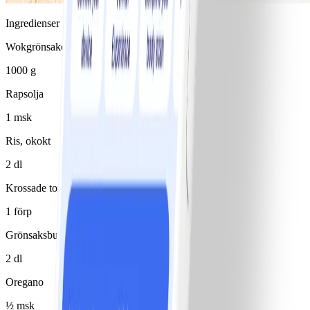
Ingredienser
Wokgrönsaker
1000 g
Rapsolja
1 msk
Ris, okokt
2 dl
Krossade tomater
1 förp
Grönsaksbuljong
2 dl
Oregano
½ msk