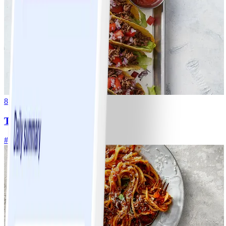
8
Tacos
#
Lätt
15 MIN