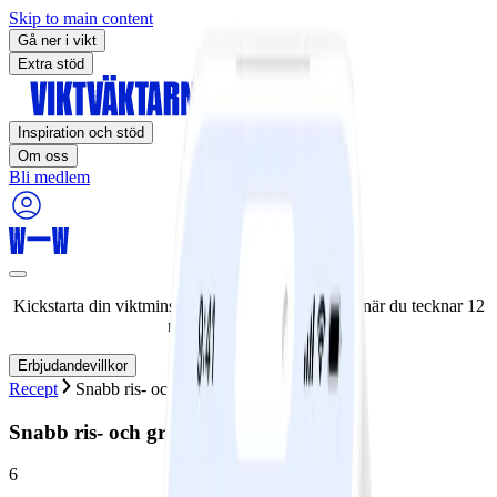
Skip to main content
Gå ner i vikt
Extra stöd
Inspiration och stöd
Om oss
Bli medlem
Kickstarta din viktminskningsresa nu! Spara 50% när du tecknar 12
månaders medlemskap.
Erbjudandevillkor
Recept
Snabb ris- och grönsaksgryta
Snabb ris- och grönsaksgryta
6