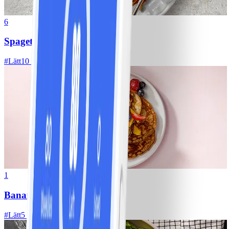
6
Spagetti med köttfärssås
#
Lätt
10 MIN
1
Bananpannkakor
#
Lätt
5 MIN