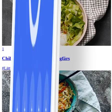
1
Chili con carne med kycklingfärs
#
Lätt