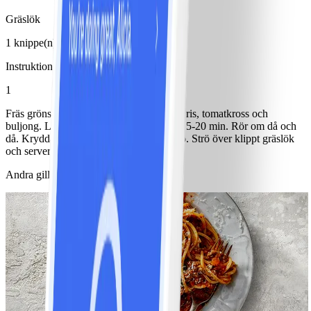
Gräslök
1 knippe(n)
Instruktioner
1
Fräs grönsakerna i olja i en gryta. Tillsätt ris, tomatkross och
buljong. Låt det koka på svag värme ca 15-20 min. Rör om då och
då. Krydda med salt, peppar och oregano. Strö över klippt gräslök
och servera.
Andra gillade också