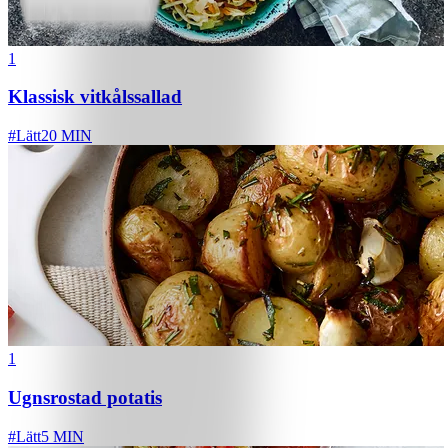
1
Klassisk vitkålssallad
#
Lätt
20 MIN
1
Ugnsrostad potatis
#
Lätt
5 MIN