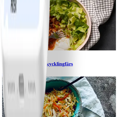
1
Chili con carne med kycklingfärs
#
Lätt