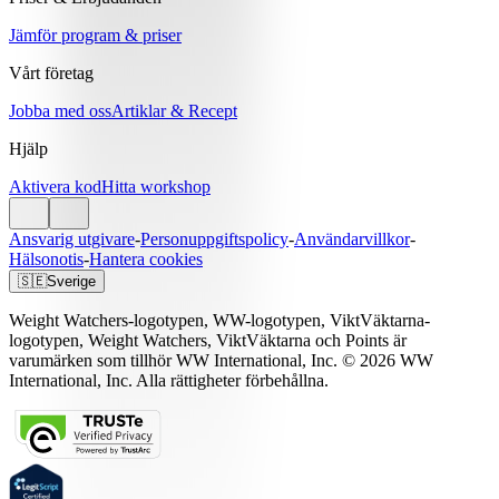
Jämför program & priser
Vårt företag
Jobba med oss
Artiklar & Recept
Hjälp
Aktivera kod
Hitta workshop
Ansvarig utgivare
-
Personuppgiftspolicy
-
Användarvillkor
-
Hälsonotis
-
Hantera cookies
🇸🇪
Sverige
Weight Watchers-logotypen, WW-logotypen, ViktVäktarna-
logotypen, Weight Watchers, ViktVäktarna och Points är
varumärken som tillhör WW International, Inc. © 2026 WW
International, Inc. Alla rättigheter förbehållna.