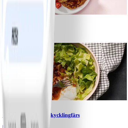
1
Bananpannkakor
#
Lätt
5 MIN
1
Chili con carne med kycklingfärs
#
Lätt