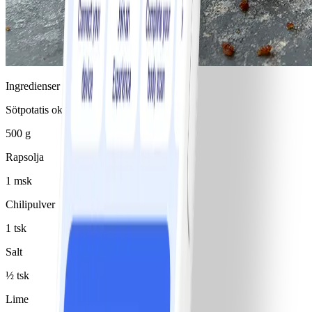
Ingredienser
Sötpotatis okokt
500 g
Rapsolja
1 msk
Chilipulver
1 tsk
Salt
½ tsk
Lime