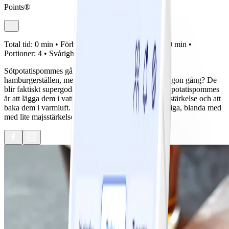
Points®
Total tid:
0 min •
Förberedelse:
0 min •
Tillagning:
0 min •
Portioner:
4 •
Svårighetsgrad:
Lätt
Sötpotatispommes går numera att finna på de flesta
hamburgerställen, men har du testat att göra egna någon gång? De
blir faktiskt supergoda. Hemligheten för krispiga sötpotatispommes
är att lägga dem i vatten en stund innan för att få ur stärkelse och att
baka dem i varmluft. Och vill du ha dem extra krispiga, blanda med
med lite majsstärkelse innan du kör in dem i ugnen.