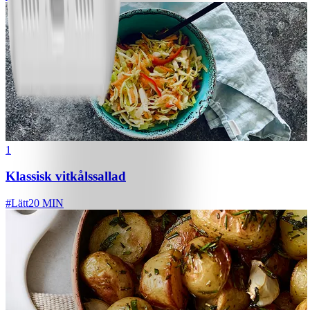
1
Klassisk vitkålssallad
#
Lätt
20 MIN