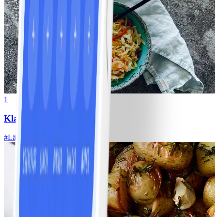
1
Klassisk vitkålssallad
#
Lätt
20 MIN