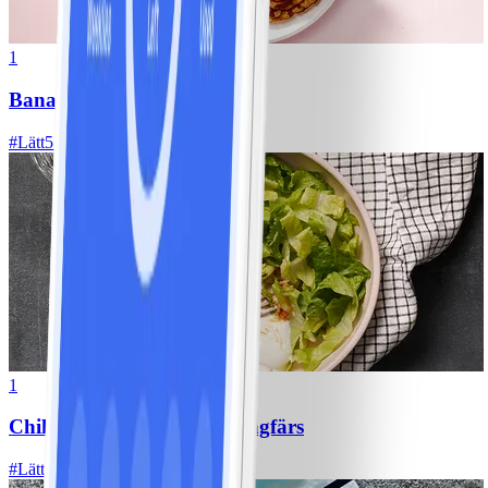
1
Bananpannkakor
#
Lätt
5 MIN
1
Chili con carne med kycklingfärs
#
Lätt