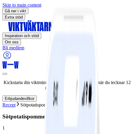
Skip to main content
Gå ner i vikt
Extra stöd
Inspiration och stöd
Om oss
Bli medlem
Kickstarta din viktminskningsresa nu! Spara 50% när du tecknar 12
månaders medlemskap.
Erbjudandevillkor
Recept
Sötpotatispommes
Sötpotatispommes
1