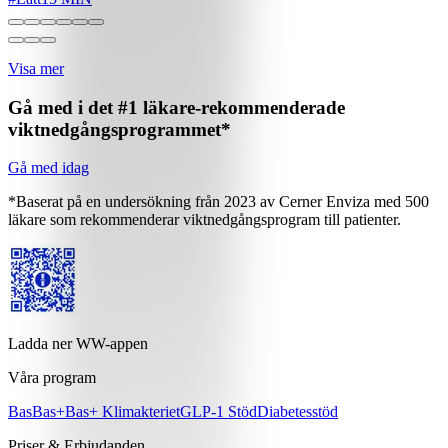
Visa mer
Gå med i det #1 läkare-rekommenderade
viktnedgångsprogrammet*
Gå med idag
*Baserat på en undersökning från 2023 av Cerner Enviza med 500
läkare som rekommenderar viktnedgångsprogram till patienter.
Ladda ner WW-appen
Våra program
Bas
Bas+
Bas+ Klimakteriet
GLP-1 Stöd
Diabetesstöd
Priser & Erbjudanden