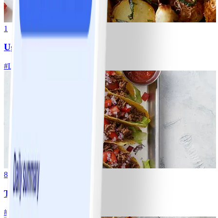
1
Ugnsrostad potatis
#
Lätt
5 MIN
8
Tacos
#
Lätt
15 MIN