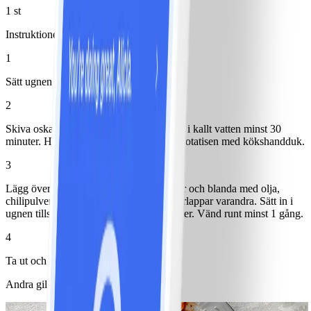
1 st
Instruktioner
1
Sätt ugnen på 200° och varmluft.
2
Skiva oskalad sötpotatis i stavar och lägg i kallt vatten minst 30
minuter. Häll av vattnet och torka av sötpotatisen med kökshandduk.
3
Lägg över på en plåt med bakplåtspapper och blanda med olja,
chilipulver och salt. Se till att de inte överlappar varandra. Sätt in i
ugnen tills de är krispiga, ca 25-30 minuter. Vänd runt minst 1 gång.
4
Ta ut och servera med limeklyftor.
Andra gillade också