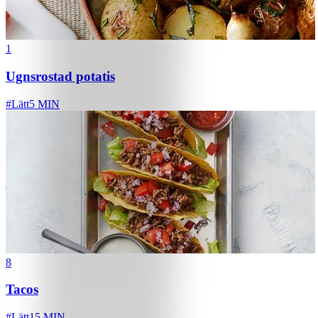
1
Ugnsrostad potatis
#
Lätt
5 MIN
8
Tacos
#
Lätt
15 MIN