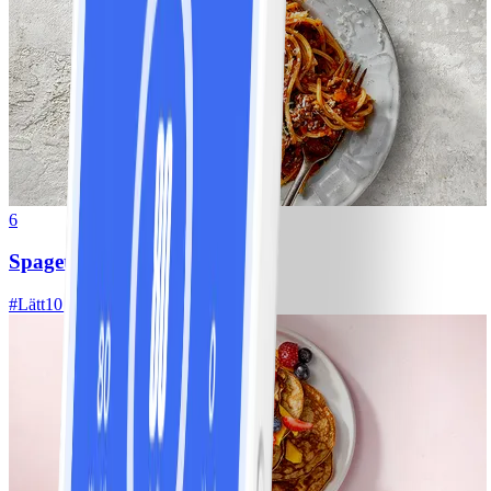
6
Spagetti med köttfärssås
#
Lätt
10 MIN