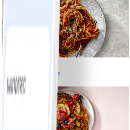
6
Spagetti med köttfärssås
#
Lätt
10 MIN