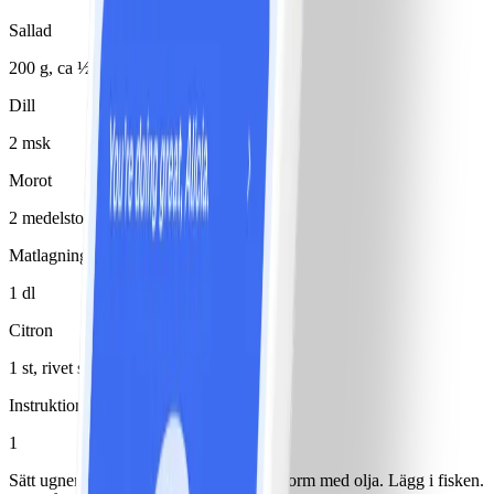
Sallad
200 g, ca ½ huvud
Dill
2 msk
Morot
2 medelstor(t)/medelstora
Matlagningsyoghurt 8%
1 dl
Citron
1 st, rivet skal
Instruktioner
1
Sätt ugnen på 150°. Pensla en ugnsfast form med olja. Lägg i fisken.