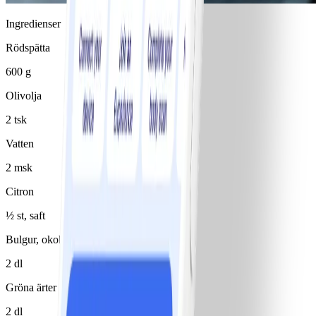
Ingredienser
Rödspätta
600 g
Olivolja
2 tsk
Vatten
2 msk
Citron
½ st, saft
Bulgur, okokt
2 dl
Gröna ärter
2 dl