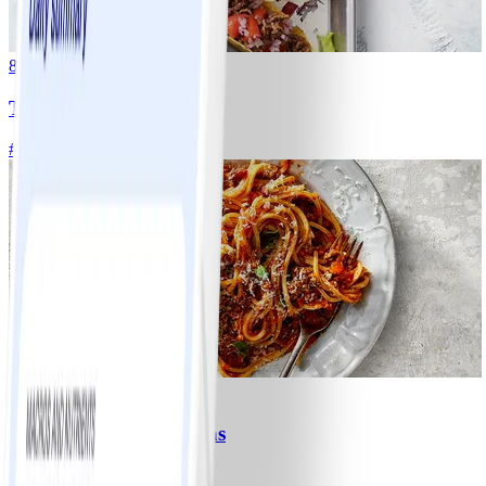
8
Tacos
#
Lätt
15 MIN
6
Spagetti med köttfärssås
#
Lätt
10 MIN