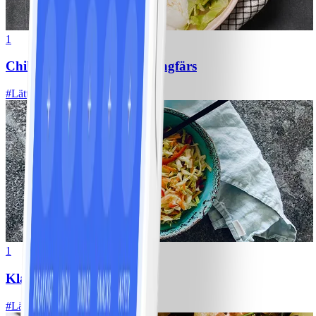
1
Chili con carne med kycklingfärs
#
Lätt
1
Klassisk vitkålssallad
#
Lätt
20 MIN