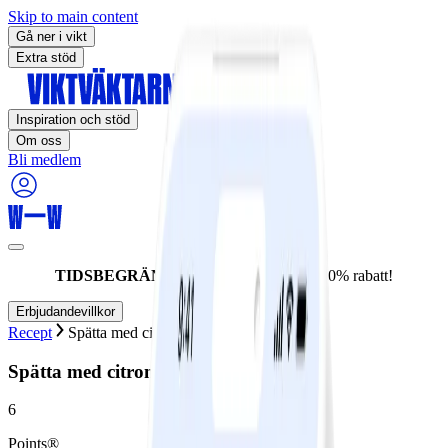
Skip to main content
Gå ner i vikt
Extra stöd
Inspiration och stöd
Om oss
Bli medlem
TIDSBEGRÄNSAT ERBJUDANDE:
60% rabatt!
Erbjudandevillkor
Recept
Spätta med citronyoghurt
Spätta med citronyoghurt
6
Points®