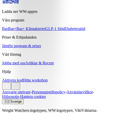
Ladda ner WW-appen
Våra program
Bas
Bas+
Bas+ Klimakteriet
GLP-1 Stöd
Diabetesstöd
Priser & Erbjudanden
Jämför program & priser
Vårt företag
Jobba med oss
Artiklar & Recept
Hjälp
Aktivera kod
Hitta workshop
Ansvarig utgivare
-
Personuppgiftspolicy
-
Användarvillkor
-
Hälsonotis
-
Hantera cookies
🇸🇪
Sverige
Weight Watchers-logotypen, WW-logotypen, ViktVäktarna-