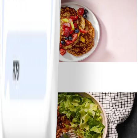
1
Bananpannkakor
#
Lätt
5 MIN