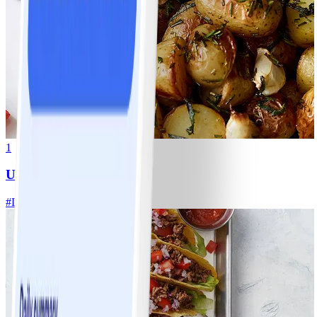
1
Ugnsrostad potatis
#
Lätt
5 MIN