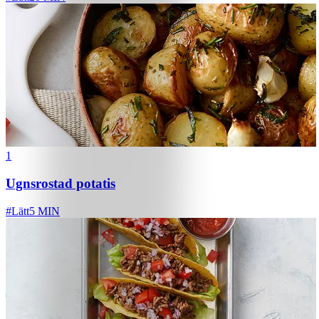
1
Ugnsrostad potatis
#
Lätt
5 MIN