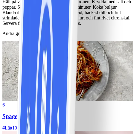
Häll på vatten och pressa i saften från citronen. Krydda med salt och
peppar. Ställ in fisken mitt i ugnen i 10 minuter. Koka bulgur.
Blanda ihop gröna ärtor med skuren sallad, hackad dill och fint
strimlade morötter. Blanda samman yoghurt och fint rivet citronskal.
Servera fisken med bulgur, sallad och sås.
Andra gillade också
6
Spagetti med köttfärssås
#
Lätt
10 MIN