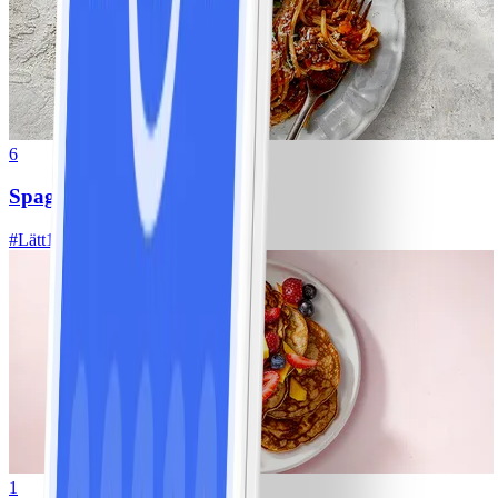
6
Spagetti med köttfärssås
#
Lätt
10 MIN
1