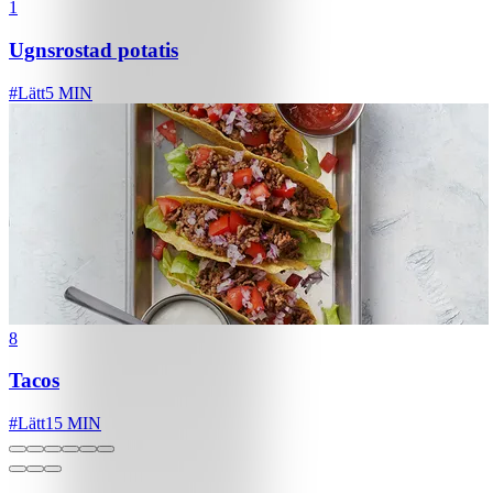
1
Ugnsrostad potatis
#
Lätt
5 MIN
8
Tacos
#
Lätt
15 MIN