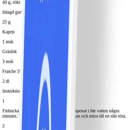
40 g, rökt
Inlagd gurka
25 g
Kapris
1 msk
Gräslök
3 msk
Fraiche 5%
2 dl
Instruktioner
1
Finhacka lök och stek tillsammans med spenat i lite vatten några
minuter. Pressa ur så mycket vatten du kan och mixa till en slät röra.
2