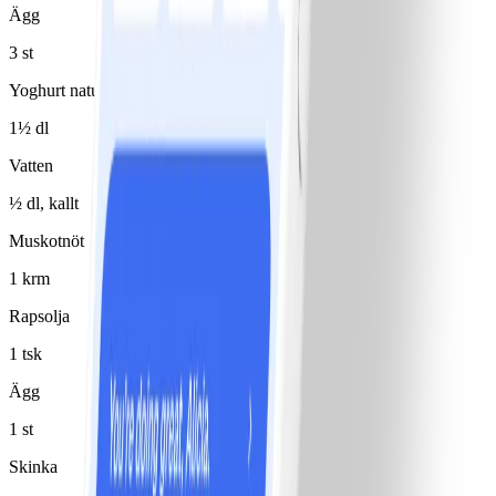
Ägg
3 st
Yoghurt naturell 0,5%
1½ dl
Vatten
½ dl, kallt
Muskotnöt
1 krm
Rapsolja
1 tsk
Ägg
1 st
Skinka