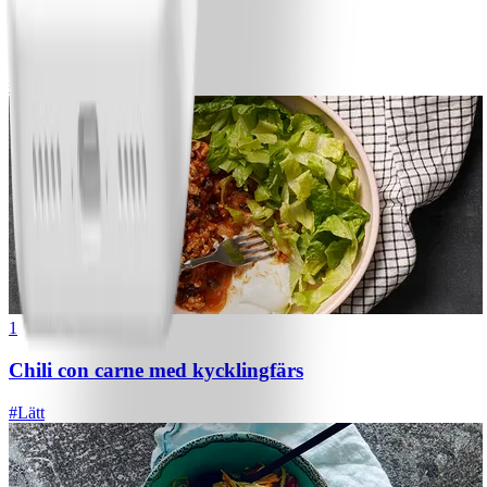
1
Bananpannkakor
#
Lätt
5 MIN
1
Chili con carne med kycklingfärs
#
Lätt