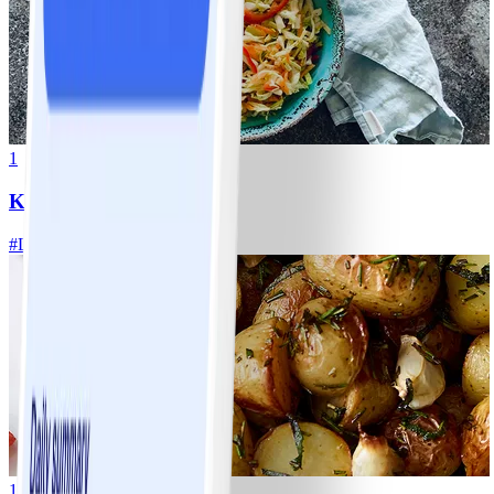
1
Klassisk vitkålssallad
#
Lätt
20 MIN
1