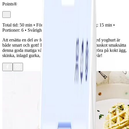
Points®
Total tid:
50 min •
Förberedelse:
20 min •
Tillagning:
15 min •
Portioner:
6 •
Svårighetsgrad:
Lätt
Att ersätta en del av fettet i en klassisk våffelsmet med yoghurt är
både smart och gott! Dessutom får lök, spenat och muskot smaksätta
denna goda matiga våffla. Och så toppar vi med en röra på kokt ägg,
skinka, inlagd gurka, kapris och gräslök. Nu är det vår!