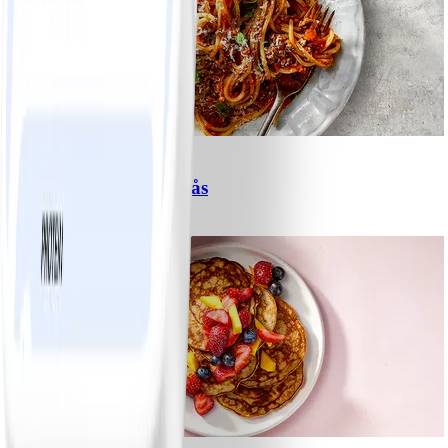
6
Spagetti med köttfärssås
#
Lätt
10 MIN