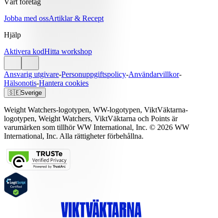
Vårt företag
Jobba med oss
Artiklar & Recept
Hjälp
Aktivera kod
Hitta workshop
Ansvarig utgivare
-
Personuppgiftspolicy
-
Användarvillkor
-
Hälsonotis
-
Hantera cookies
🇸🇪
Sverige
Weight Watchers-logotypen, WW-logotypen, ViktVäktarna-
logotypen, Weight Watchers, ViktVäktarna och Points är
varumärken som tillhör WW International, Inc. © 2026 WW
International, Inc. Alla rättigheter förbehållna.