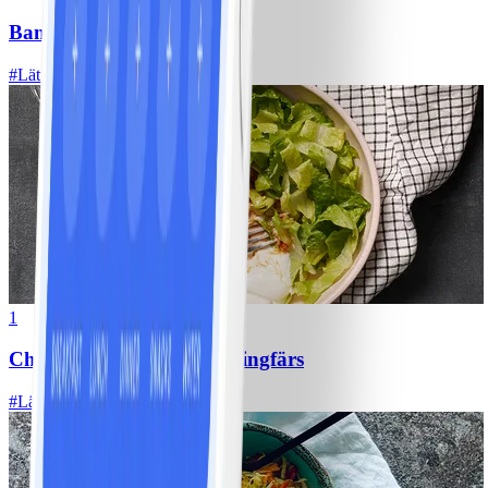
Bananpannkakor
#
Lätt
5 MIN
1
Chili con carne med kycklingfärs
#
Lätt