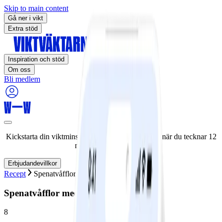
Skip to main content
Gå ner i vikt
Extra stöd
Inspiration och stöd
Om oss
Bli medlem
Kickstarta din viktminskningsresa nu! Spara 50% när du tecknar 12
månaders medlemskap.
Erbjudandevillkor
Recept
Spenatvåfflor med ägg- och skinkröra
Spenatvåfflor med ägg- och skinkröra
8