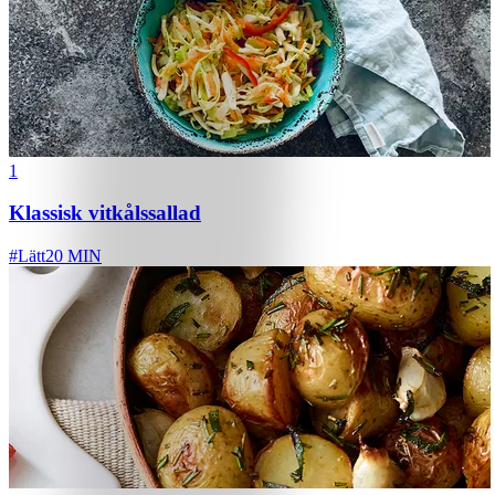
1
Klassisk vitkålssallad
#
Lätt
20 MIN