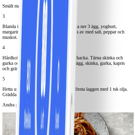
Smält margarin.
3
Blanda ihop mjöl och bakpulver. Blanda ner 3 ägg, yoghurt,
margarin, vatten och spenatpuré. Smaka av med salt, peppar och
muskot. Låt vila 15 minuter.
4
Hårdkoka 1 ägg. Låt svalna, skala och hacka. Tärna skinka och
gurka och finhacka kapris. Blanda ner ägg, skinka, gurka, kapris
och gräslök i fraiche.
5
Hetta upp våffeljärnet och pensla den första laggen med 1 tsk olja.
Grädda 6 våfflor. Servera med röran.
Andra gillade också