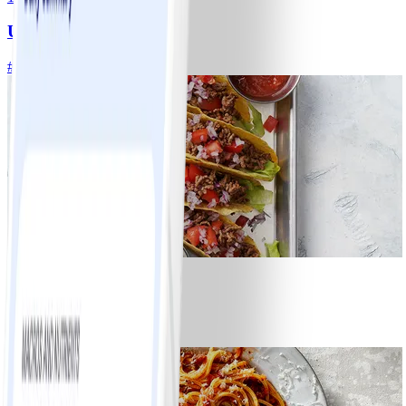
Ugnsrostad potatis
#
Lätt
5 MIN
8
Tacos
#
Lätt
15 MIN