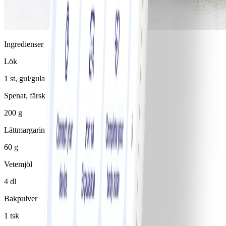
Ingredienser
Lök
1 st, gul/gula
Spenat, färsk
200 g
Lättmargarin 40%
60 g
Vetemjöl
4 dl
Bakpulver
1 tsk