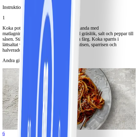
Instruktioner
1
Koka potatis. Hacka gurka och äpple, blanda med
matlagningsyoghurt, hackad dill, hackad gräslök, salt och peppar till
såsen. Ställ kallt. Stek fisken i olja till fin färg. Koka sparris i
lättsaltat vatten. Servera fisken med potatisen, sparrisen och
halverade tomater.
Andra gillade också
6