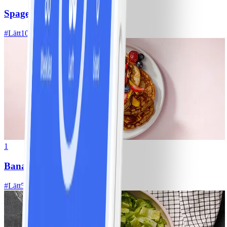
Spagetti med köttfärssås
#
Lätt
10 MIN
1
Bananpannkakor
#
Lätt
5 MIN