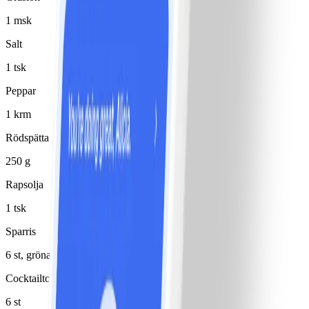
1 msk
Salt
1 tsk
Peppar
1 krm
Rödspätta
250 g
Rapsolja
1 tsk
Sparris
6 st, gröna
Cocktailtomater
6 st