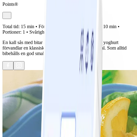
Points®
Total tid:
15 min •
Förberedelse:
5 min •
Tillagning:
10 min •
Portioner:
1 •
Svårighetsgrad:
Lätt
En kall sås med bitar av äpple och gurka baserad på yoghurt
förvandlar en klassisk, men ofta fet, rätt till ett bra val. Som alltid
bibehålls en god smak.