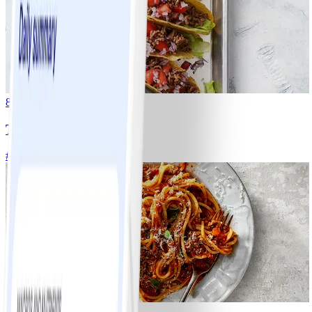
8
Tacos
#
Lätt
15 MIN
6