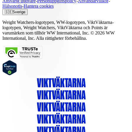
Ansvarig utgivare
-
Personuppgiftspolicy
-
Användarvillkor
-
Hälsonotis
-
Hantera cookies
🇸🇪
Sverige
Weight Watchers-logotypen, WW-logotypen, ViktVäktarna-
logotypen, Weight Watchers, ViktVäktarna och Points är
varumärken som tillhör WW International, Inc. © 2026 WW
International, Inc. Alla rättigheter förbehållna.