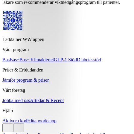
läkare som rekommenderar viktnedgångsprogram till patienter.
Ladda ner WW-appen
Våra program
Bas
Bas+
Bas+ Klimakteriet
GLP-1 Stöd
Diabetesstöd
Priser & Erbjudanden
Jämför program & priser
Vårt företag
Jobba med oss
Artiklar & Recept
Hjälp
Aktivera kod
Hitta workshop