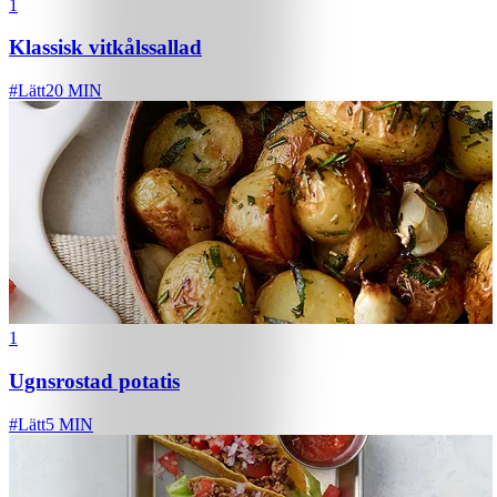
1
Klassisk vitkålssallad
#
Lätt
20 MIN
1
Ugnsrostad potatis
#
Lätt
5 MIN