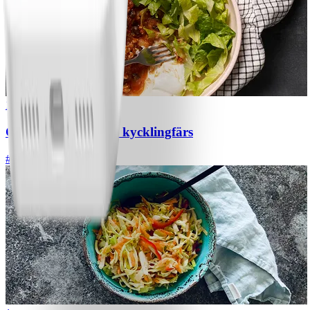
1
Chili con carne med kycklingfärs
#
Lätt