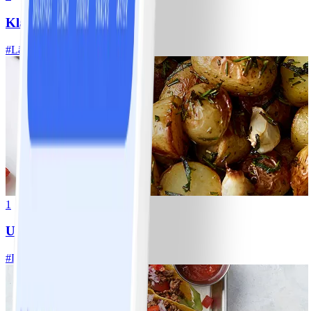
Klassisk vitkålssallad
#
Lätt
20 MIN
1
Ugnsrostad potatis
#
Lätt
5 MIN