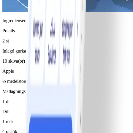
Ingredienser
Potatis
2 st
Inlagd gurka
10 skiva(or)
Äpple
½ medelstor(t)/medelstora
Matlagningsyoghurt 8%
1 dl
Dill
1 msk
Gräslök