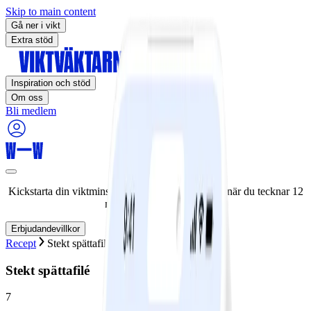
Skip to main content
Gå ner i vikt
Extra stöd
Inspiration och stöd
Om oss
Bli medlem
Kickstarta din viktminskningsresa nu! Spara 50% när du tecknar 12
månaders medlemskap.
Erbjudandevillkor
Recept
Stekt spättafilé
Stekt spättafilé
7