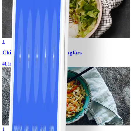
1
Chili con carne med kycklingfärs
#
Lätt
1