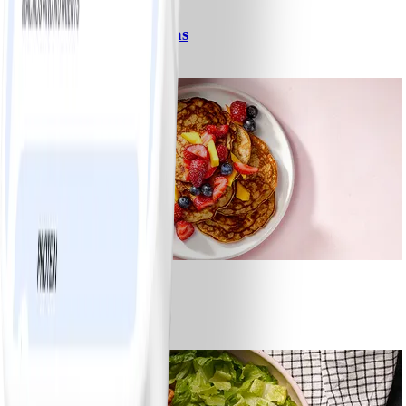
Spagetti med köttfärssås
#
Lätt
10 MIN
1
Bananpannkakor
#
Lätt
5 MIN