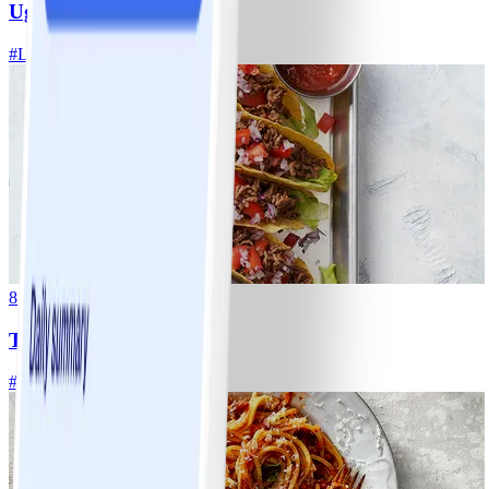
Ugnsrostad potatis
#
Lätt
5 MIN
8
Tacos
#
Lätt
15 MIN