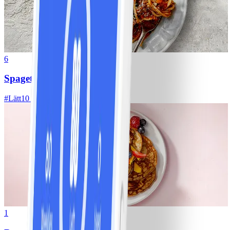
6
Spagetti med köttfärssås
#
Lätt
10 MIN
1