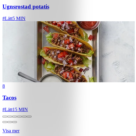
Ugnsrostad potatis
#
Lätt
5 MIN
8
Tacos
#
Lätt
15 MIN
Visa mer