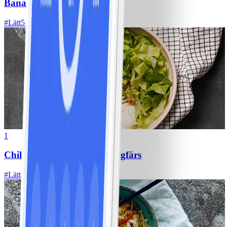
Bananpannkakor
#
Lätt
5 MIN
1
Chili con carne med kycklingfärs
#
Lätt