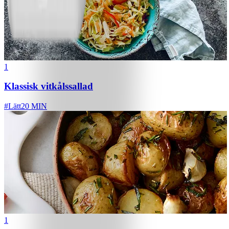
1
Klassisk vitkålssallad
#
Lätt
20 MIN
1