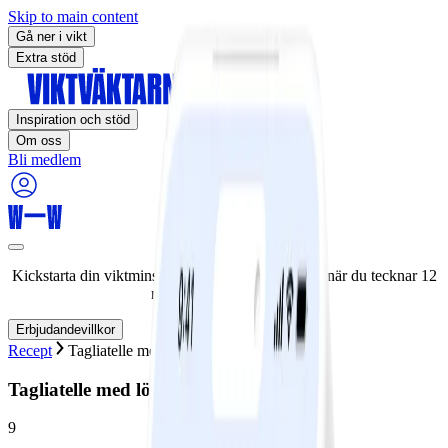
Skip to main content
Gå ner i vikt
Extra stöd
Inspiration och stöd
Om oss
Bli medlem
Kickstarta din viktminskningsresa nu! Spara 50% när du tecknar 12
månaders medlemskap.
Erbjudandevillkor
Recept
Tagliatelle med lövbiff och tomat
Tagliatelle med lövbiff och tomat
9