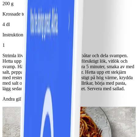
200 g
Krossade tomater
4 dl
Instruktioner
1
Strimla lövbiffen tunt, skär löken i tunna båtar och dela svampen.
Hetta upp en kastrull med 2 tsk olja, fräs försiktigt lök, vitlök och
svamp. Häll på tomaterna och låt det puttra 5 minuter, smaka av med
salt, peppar och eventuellt en nypa socker. Hetta upp ett stekjärn
med resterande olja och stek lövbiffen hastigt på hög värme, krydda
med salt och svartpeppar. Lägg upp på tallrikar, börja med pasta,
lägg sedan på såsen och avsluta med köttet. Servera med sallad.
Andra gillade också