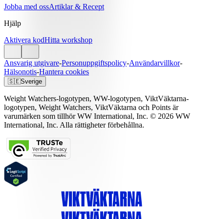
Jobba med oss
Artiklar & Recept
Hjälp
Aktivera kod
Hitta workshop
Ansvarig utgivare
-
Personuppgiftspolicy
-
Användarvillkor
-
Hälsonotis
-
Hantera cookies
🇸🇪
Sverige
Weight Watchers-logotypen, WW-logotypen, ViktVäktarna-
logotypen, Weight Watchers, ViktVäktarna och Points är
varumärken som tillhör WW International, Inc. © 2026 WW
International, Inc. Alla rättigheter förbehållna.