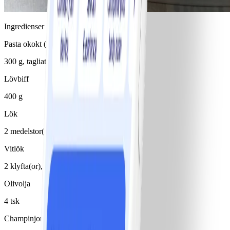
Ingredienser
Pasta okokt (typ spaghetti)
300 g, tagliatelle
Lövbiff
400 g
Lök
2 medelstor(t)/medelstora, små
Vitlök
2 klyfta(or), 1 msk tunt skivad
Olivolja
4 tsk
Champinjoner