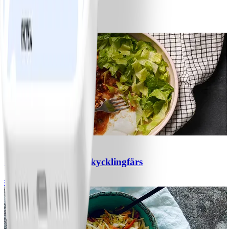
Bananpannkakor
#
Lätt
5 MIN
1
Chili con carne med kycklingfärs
#
Lätt