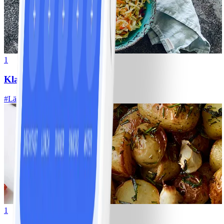
1
Klassisk vitkålssallad
#
Lätt
20 MIN
1