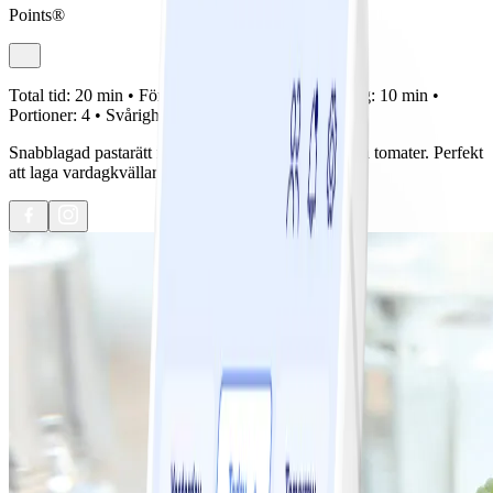
Points®
Total tid:
20 min •
Förberedelse:
10 min •
Tillagning:
10 min •
Portioner:
4 •
Svårighetsgrad:
Lätt
Snabblagad pastarätt med lövbiff, champinjoner och tomater. Perfekt
att laga vardagkvällar när hungern är alltför stor.