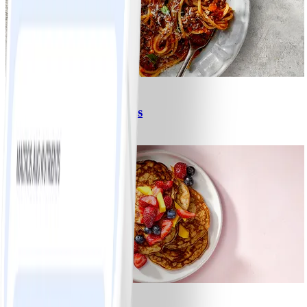
6
Spagetti med köttfärssås
#
Lätt
10 MIN
1