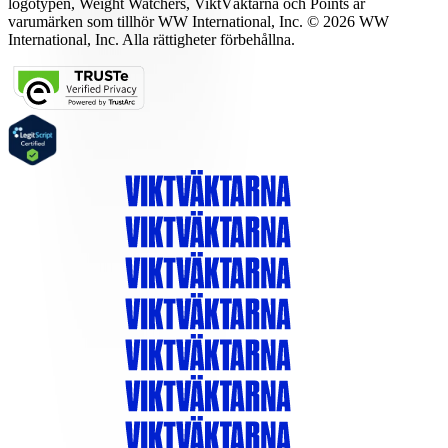
logotypen, Weight Watchers, ViktVäktarna och Points är
varumärken som tillhör WW International, Inc. © 2026 WW
International, Inc. Alla rättigheter förbehållna.