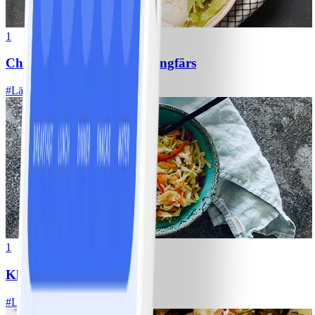
1
Chili con carne med kycklingfärs
#
Lätt
1
Klassisk vitkålssallad
#
Lätt
20 MIN