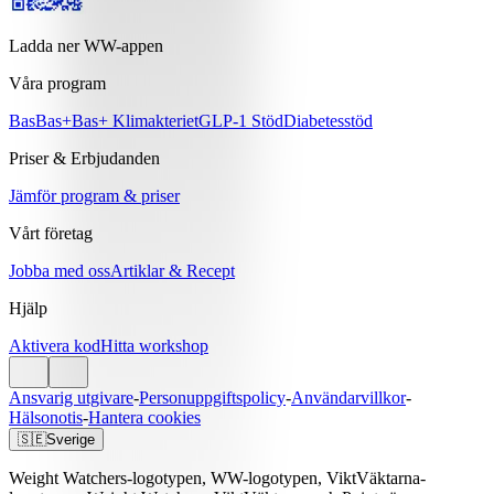
Ladda ner WW-appen
Våra program
Bas
Bas+
Bas+ Klimakteriet
GLP-1 Stöd
Diabetesstöd
Priser & Erbjudanden
Jämför program & priser
Vårt företag
Jobba med oss
Artiklar & Recept
Hjälp
Aktivera kod
Hitta workshop
Ansvarig utgivare
-
Personuppgiftspolicy
-
Användarvillkor
-
Hälsonotis
-
Hantera cookies
🇸🇪
Sverige
Weight Watchers-logotypen, WW-logotypen, ViktVäktarna-