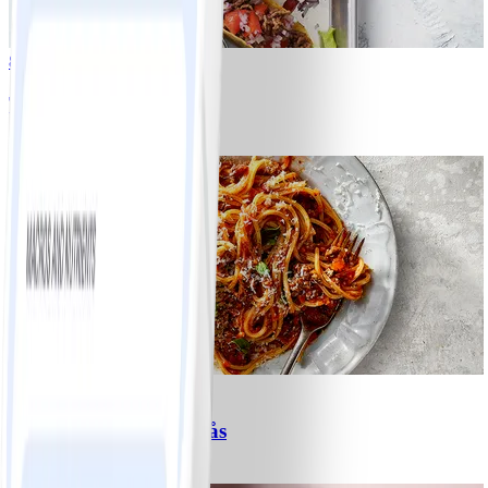
8
Tacos
#
Lätt
15 MIN
6
Spagetti med köttfärssås
#
Lätt
10 MIN