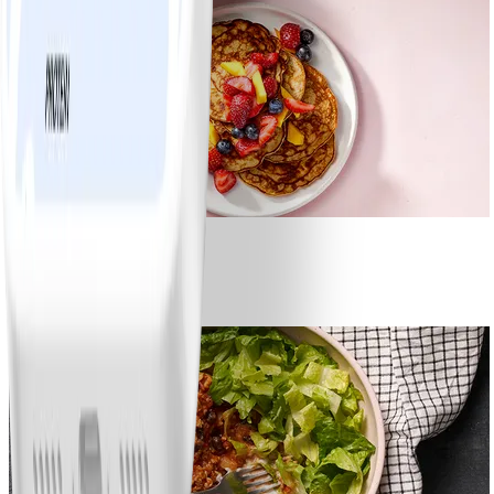
1
Bananpannkakor
#
Lätt
5 MIN