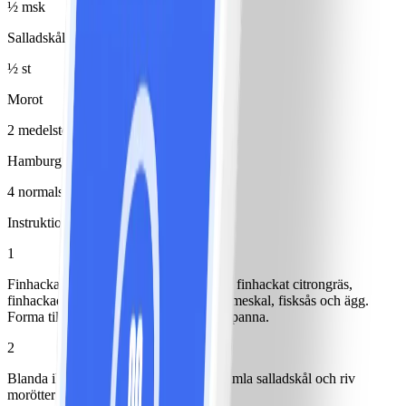
½ msk
Salladskål
½ st
Morot
2 medelstor(t)/medelstora
Hamburgerbröd
4 normalstor(t)/normalstora
Instruktioner
1
Finhacka lök och blanda ihop med färs, finhackat citrongräs,
finhackad chili, ingefära, mynta, rivet limeskal, fisksås och ägg.
Forma till 4 burgare och stek i olja i en panna.
2
Blanda ihop majonnäs och chilisås. Strimla salladskål och riv
morötter.