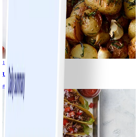
1
Ugnsrostad potatis
#
Lätt
5 MIN