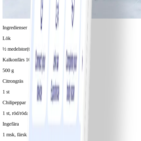
Ingredienser
Lök
½ medelstor(t)/medelstora
Kalkonfärs 10%
500 g
Citrongräs
1 st
Chilipeppar
1 st, röd/röda
Ingefära
1 msk, färsk, riven