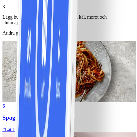
3
Lägg burgarna i bröden och toppa med kål, morot och
chilimajonnäs.
Andra gillade också
6
Spagetti med köttfärssås
#
Lätt
10 MIN