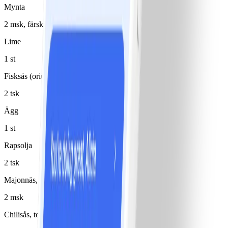
Mynta
2 msk, färsk, hackad
Lime
1 st
Fisksås (orientalisk)
2 tsk
Ägg
1 st
Rapsolja
2 tsk
Majonnäs, lätt 30%
2 msk
Chilisås, tomat