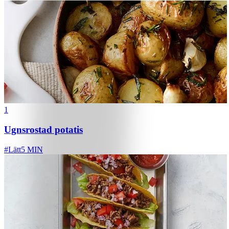
1
Ugnsrostad potatis
#
Lätt
5 MIN