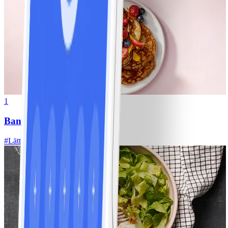
1
Bananpannkakor
#
Lätt
5 MIN