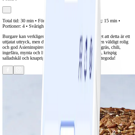
Total tid:
30 min •
Förberedelse:
15 min •
Tillagning:
15 min •
Portioner:
4 •
Svårighetsgrad:
Lätt
Burgare kan verkligen varieras i oändlighet (ja, vi vet att detta är ett
uttjatat uttryck, men det stämmer ju!). Här kommer en väldigt rolig
och god Asieninspirerad variant med smak av citrongräs, chili,
ingefära, mynta och lime. Toppad med en chilimajjo, krispig
salladskål och knaprig morot. Annorlunda, och jääättegoda!