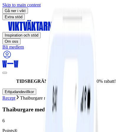
Skip to main content
Gå ner i vikt
Extra stöd
Inspiration och stöd
Om oss
Bli medlem
TIDSBEGRÄNSAT ERBJUDANDE:
60% rabatt!
Erbjudandevillkor
Recept
Thaiburgare med chilimajo
Thaiburgare med chilimajo
6
Points®