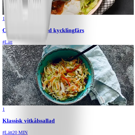
1
Chili con carne med kycklingfärs
#
Lätt
1
Klassisk vitkålssallad
#
Lätt
20 MIN