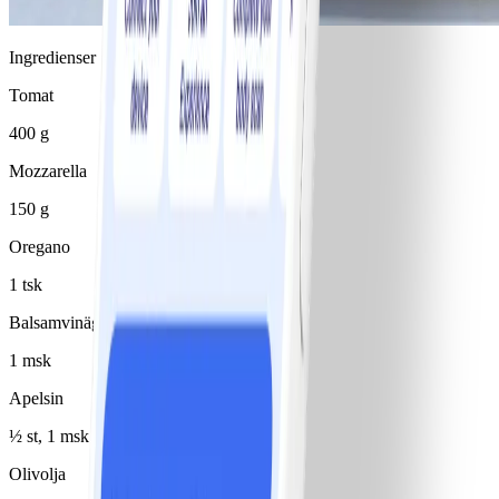
Ingredienser
Tomat
400 g
Mozzarella
150 g
Oregano
1 tsk
Balsamvinäger
1 msk
Apelsin
½ st, 1 msk pressad saft
Olivolja