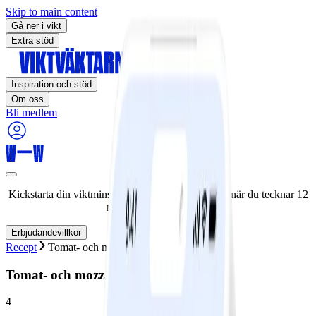
Skip to main content
Gå ner i vikt
Extra stöd
Inspiration och stöd
Om oss
Bli medlem
Kickstarta din viktminskningsresa nu! Spara 50% när du tecknar 12
månaders medlemskap.
Erbjudandevillkor
Recept
Tomat- och mozzarellasallad
Tomat- och mozzarellasallad
4