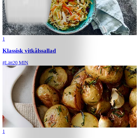
1
Klassisk vitkålssallad
#
Lätt
20 MIN
1