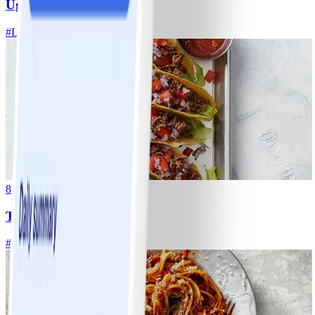
Ugnsrostad potatis
#
Lätt
5 MIN
8
Tacos
#
Lätt
15 MIN