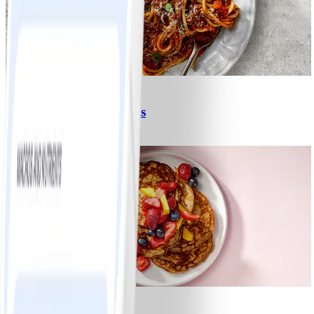
6
Spagetti med köttfärssås
#
Lätt
10 MIN
1