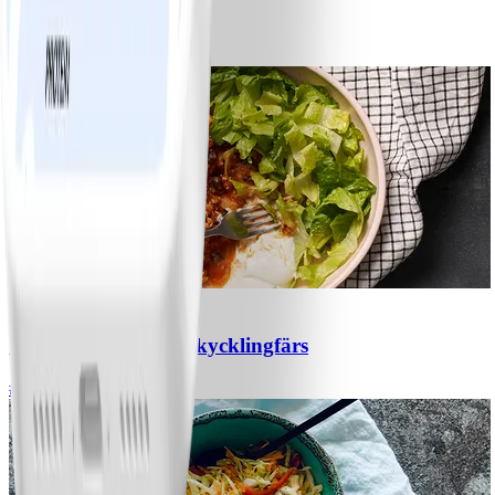
Bananpannkakor
#
Lätt
5 MIN
1
Chili con carne med kycklingfärs
#
Lätt