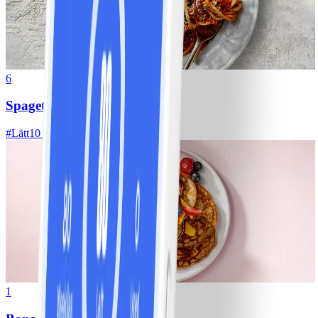
6
Spagetti med köttfärssås
#
Lätt
10 MIN
1