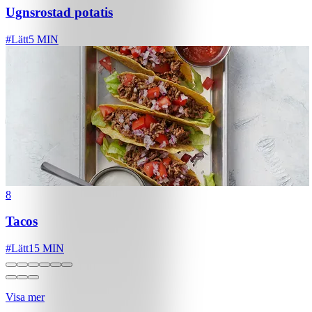
Ugnsrostad potatis
#
Lätt
5 MIN
8
Tacos
#
Lätt
15 MIN
Visa mer