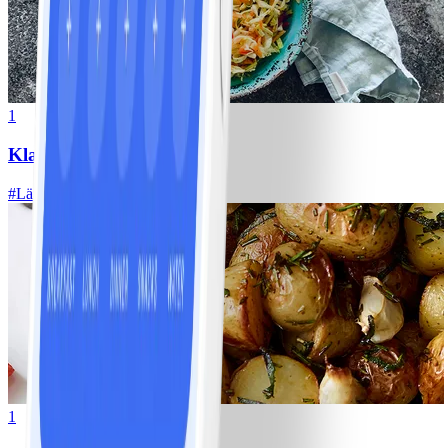
1
Klassisk vitkålssallad
#
Lätt
20 MIN
1