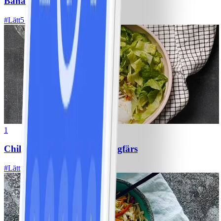
Bananpannkakor
#
Lätt
5 MIN
1
Chili con carne med kycklingfärs
#
Lätt