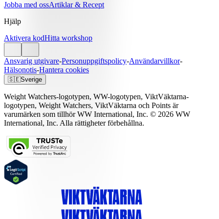
Jobba med oss
Artiklar & Recept
Hjälp
Aktivera kod
Hitta workshop
Ansvarig utgivare
-
Personuppgiftspolicy
-
Användarvillkor
-
Hälsonotis
-
Hantera cookies
🇸🇪
Sverige
Weight Watchers-logotypen, WW-logotypen, ViktVäktarna-
logotypen, Weight Watchers, ViktVäktarna och Points är
varumärken som tillhör WW International, Inc. © 2026 WW
International, Inc. Alla rättigheter förbehållna.