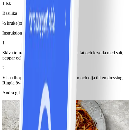
1 tsk
Basilika
½ kruka(or)
Instruktioner
1
Skiva tomat och mozzarella. Lägg upp på fat och krydda med salt,
peppar och oregano.
2
Vispa ihop balsamvinäger, pressad apelsin och olja till en dressing.
Ringla över och toppa med basilikablad.
Andra gillade också