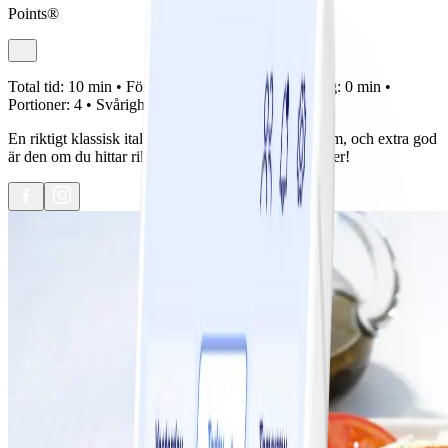
Points®
Total tid:
10 min •
Förberedelse:
10 min •
Tillagning:
0 min •
Portioner:
4 •
Svårighetsgrad:
Lätt
En riktigt klassisk italiensk förrätt. Den går alltid hem, och extra god
är den om du hittar riktigt smakrika solmogna tomater!