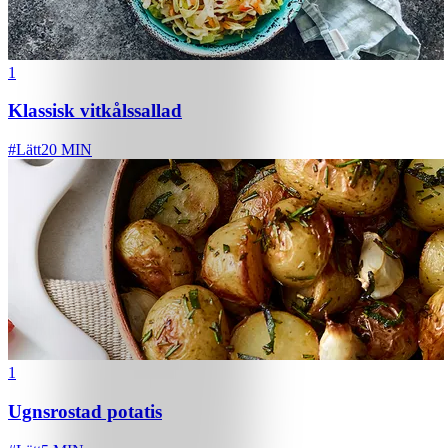
1
Klassisk vitkålssallad
#
Lätt
20 MIN
1
Ugnsrostad potatis