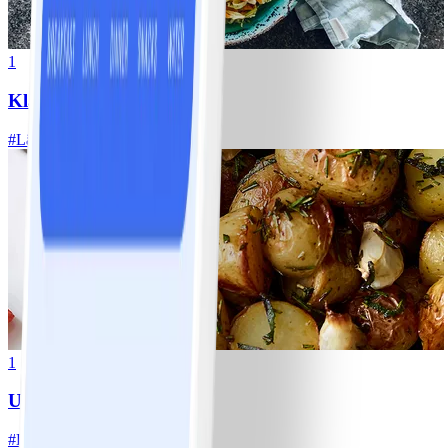
1
Klassisk vitkålssallad
#
Lätt
20 MIN
1
Ugnsrostad potatis
#
Lätt
5 MIN