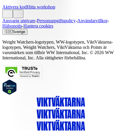
Aktivera kod
Hitta workshop
Ansvarig utgivare
-
Personuppgiftspolicy
-
Användarvillkor
-
Hälsonotis
-
Hantera cookies
🇸🇪
Sverige
Weight Watchers-logotypen, WW-logotypen, ViktVäktarna-
logotypen, Weight Watchers, ViktVäktarna och Points är
varumärken som tillhör WW International, Inc. © 2026 WW
International, Inc. Alla rättigheter förbehållna.