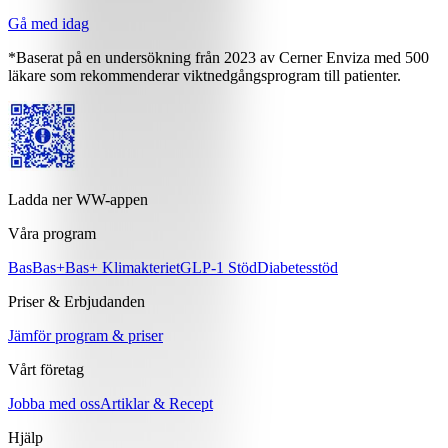
Gå med idag
*Baserat på en undersökning från 2023 av Cerner Enviza med 500
läkare som rekommenderar viktnedgångsprogram till patienter.
Ladda ner WW-appen
Våra program
Bas
Bas+
Bas+ Klimakteriet
GLP-1 Stöd
Diabetesstöd
Priser & Erbjudanden
Jämför program & priser
Vårt företag
Jobba med oss
Artiklar & Recept
Hjälp