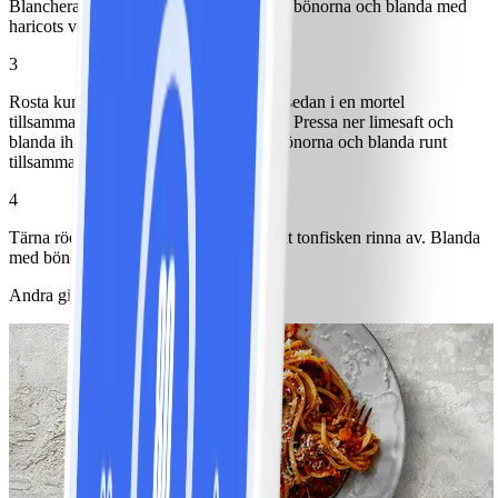
Blanchera haricots verts. Skölj black eyebönorna och blanda med
haricots verts.
3
Rosta kummin i en torr panna och lägg sedan i en mortel
tillsammans med vitlök och krossa ihop. Pressa ner limesaft och
blanda ihop till en dressing. Häll över bönorna och blanda runt
tillsammans med persilja.
4
Tärna rödbetor och skiva upp sallad. Låt tonfisken rinna av. Blanda
med bönorna och toppa med ägghalvor.
Andra gillade också