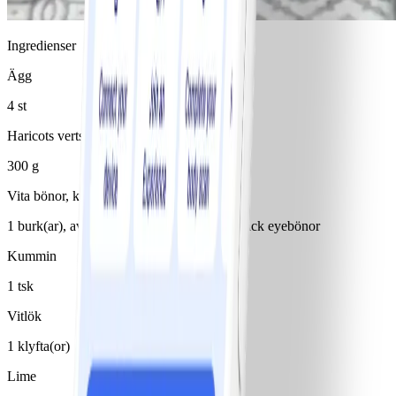
Ingredienser
Ägg
4 st
Haricots verts
300 g
Vita bönor, konserv
1 burk(ar), avrunnen/avrunnet, små eller black eyebönor
Kummin
1 tsk
Vitlök
1 klyfta(or)
Lime