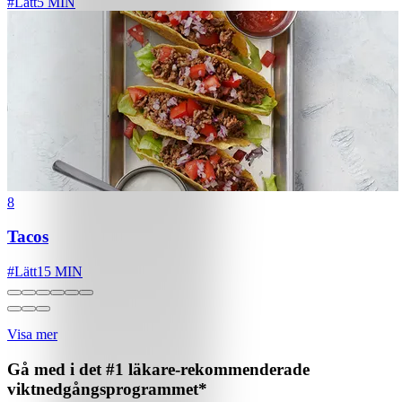
#
Lätt
5 MIN
8
Tacos
#
Lätt
15 MIN
Visa mer
Gå med i det #1 läkare-rekommenderade
viktnedgångsprogrammet*