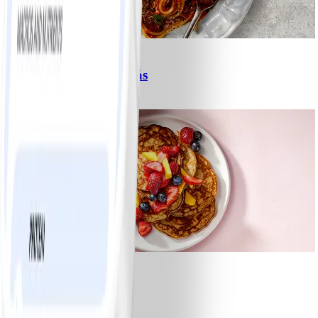
6
Spagetti med köttfärssås
#
Lätt
10 MIN
1
Bananpannkakor
#
Lätt
5 MIN