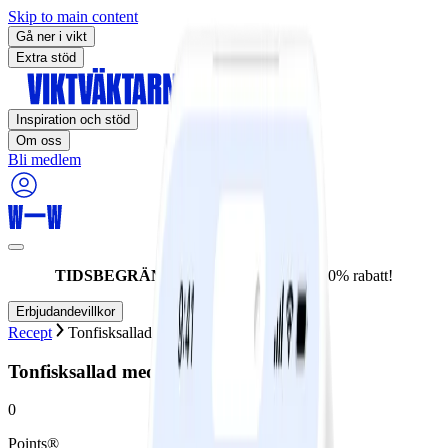
Skip to main content
Gå ner i vikt
Extra stöd
Inspiration och stöd
Om oss
Bli medlem
TIDSBEGRÄNSAT ERBJUDANDE:
60% rabatt!
Erbjudandevillkor
Recept
Tonfisksallad med bönor och rödbetor
Tonfisksallad med bönor och rödbetor
0
Points®