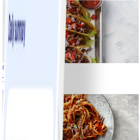
8
Tacos
#
Lätt
15 MIN