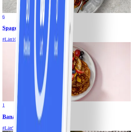
6
Spagetti med köttfärssås
#
Lätt
10 MIN
1
Bananpannkakor
#
Lätt
5 MIN