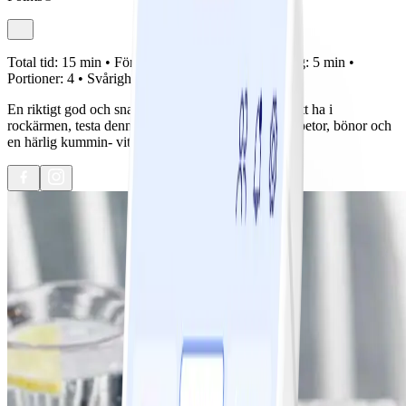
Total tid:
15 min •
Förberedelse:
10 min •
Tillagning:
5 min •
Portioner:
4 •
Svårighetsgrad:
Lätt
En riktigt god och snabb tonfisksallad är alltid bra att ha i
rockärmen, testa denna läckra variant med ägg, rödbetor, bönor och
en härlig kummin- vitlöks- och limedressing.