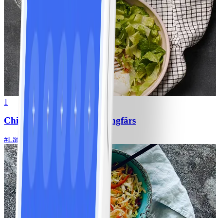
1
Chili con carne med kycklingfärs
#
Lätt