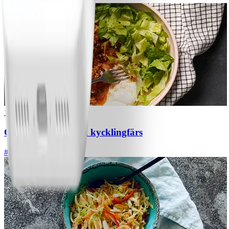
1
Chili con carne med kycklingfärs
#
Lätt