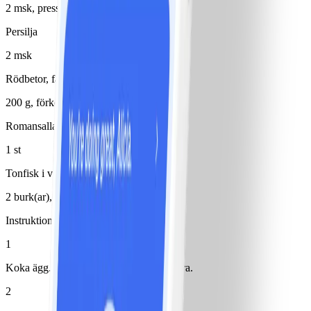
2 msk, pressad
Persilja
2 msk
Rödbetor, färska
200 g, förkokta
Romansallad
1 st
Tonfisk i vatten
2 burk(ar), avrunnen/avrunnet
Instruktioner
1
Koka ägg. Kyl ner dem, skala och halvera.
2