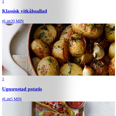
1
Klassisk vitkålssallad
#
Lätt
20 MIN
1
Ugnsrostad potatis
#
Lätt
5 MIN