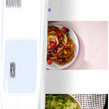
Spagetti med köttfärssås
#
Lätt
10 MIN
1
Bananpannkakor
#
Lätt
5 MIN