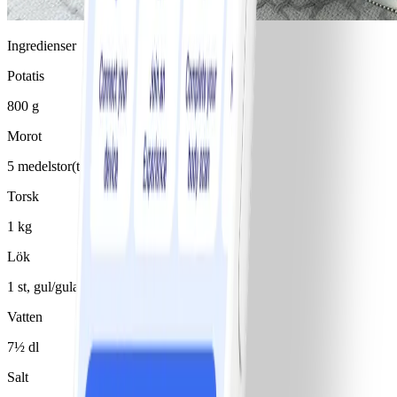
Ingredienser
Potatis
800 g
Morot
5 medelstor(t)/medelstora
Torsk
1 kg
Lök
1 st, gul/gula
Vatten
7½ dl
Salt