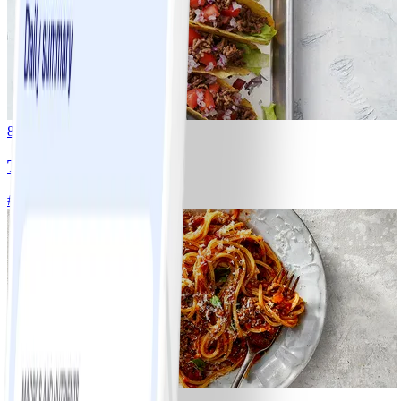
8
Tacos
#
Lätt
15 MIN
6