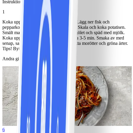
Instruktioner
1
Koka upp vatten, salt, lök och 1 morot. Lägg ner fisk och
pepparkorn, låt den sjuda ca 20-25 min. Skala och koka potatisen.
Smält margarinet i en kastrull, rör ner mjölet och späd med mjölk.
Koka upp under omrörning och låt sjuda 3-5 min. Smaka av med
senap, salt och peppar. Servera med kokta morötter och gröna ärter.
Tips! Byt ut torsk till lutfisk
Andra gillade också
6