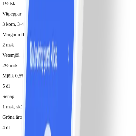
1½ tsk
Vitpeppar
3 korn, 3-4 st
Margarin flytande 80%
2 msk
Vetemjöl
2½ msk
Mjölk 0,5%
5 dl
Senap
1 msk, skånsk, grovkorning
Gröna ärter
4 dl