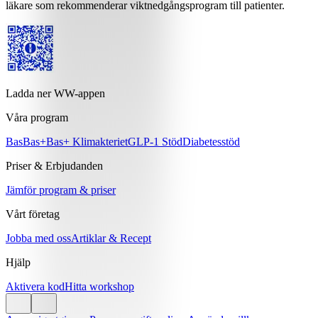
läkare som rekommenderar viktnedgångsprogram till patienter.
Ladda ner WW-appen
Våra program
Bas
Bas+
Bas+ Klimakteriet
GLP-1 Stöd
Diabetesstöd
Priser & Erbjudanden
Jämför program & priser
Vårt företag
Jobba med oss
Artiklar & Recept
Hjälp
Aktivera kod
Hitta workshop