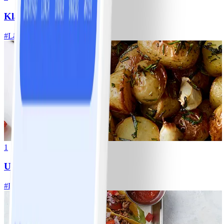
Klassisk vitkålssallad
#
Lätt
20 MIN
1
Ugnsrostad potatis
#
Lätt
5 MIN