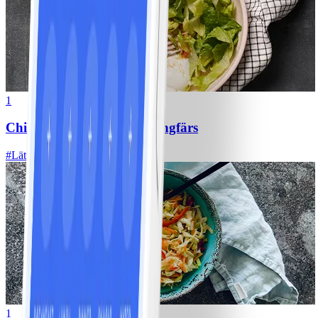
1
Chili con carne med kycklingfärs
#
Lätt
1