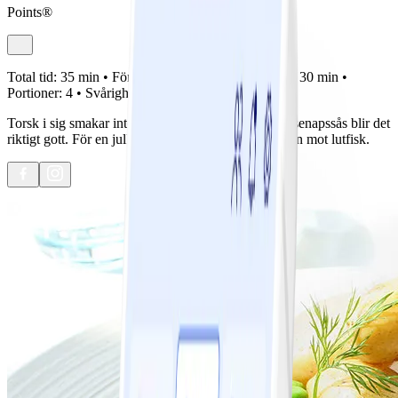
Points®
Total tid:
35 min •
Förberedelse:
5 min •
Tillagning:
30 min •
Portioner:
4 •
Svårighetsgrad:
Lätt
Torsk i sig smakar inte så mycket men med en god senapssås blir det
riktigt gott. För en julklassiker kan du byta ut torsken mot lutfisk.