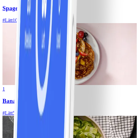
Spagetti med köttfärssås
#
Lätt
10 MIN
1
Bananpannkakor
#
Lätt
5 MIN