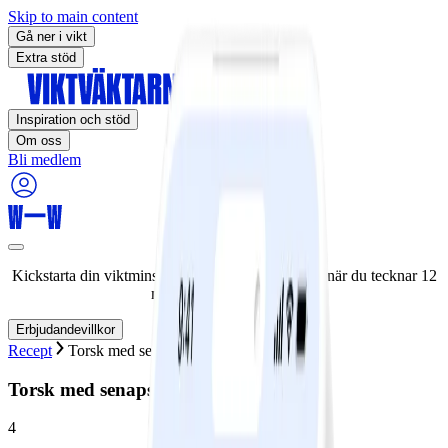
Skip to main content
Gå ner i vikt
Extra stöd
Inspiration och stöd
Om oss
Bli medlem
Kickstarta din viktminskningsresa nu! Spara 50% när du tecknar 12
månaders medlemskap.
Erbjudandevillkor
Recept
Torsk med senapssås
Torsk med senapssås
4