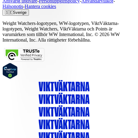
Ansvarig utgivare
-
Personuppgiftspolicy
-
Användarvillkor
-
Hälsonotis
-
Hantera cookies
🇸🇪
Sverige
Weight Watchers-logotypen, WW-logotypen, ViktVäktarna-
logotypen, Weight Watchers, ViktVäktarna och Points är
varumärken som tillhör WW International, Inc. © 2026 WW
International, Inc. Alla rättigheter förbehållna.