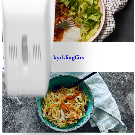
1
Chili con carne med kycklingfärs
#
Lätt