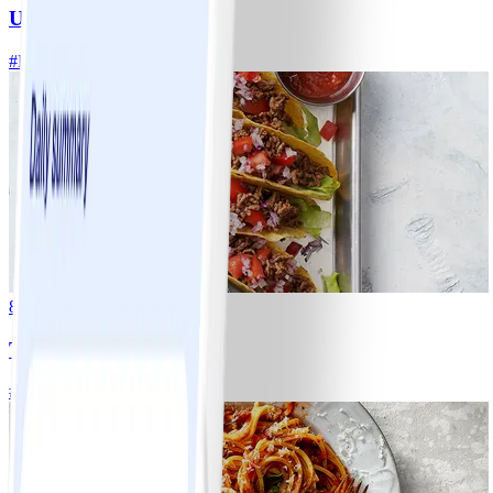
Ugnsrostad potatis
#
Lätt
5 MIN
8
Tacos
#
Lätt
15 MIN