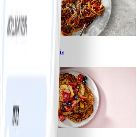
6
Spagetti med köttfärssås
#
Lätt
10 MIN
1