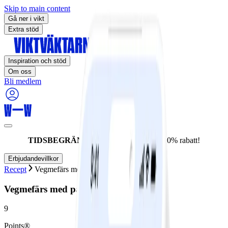
Skip to main content
Gå ner i vikt
Extra stöd
Inspiration och stöd
Om oss
Bli medlem
TIDSBEGRÄNSAT ERBJUDANDE:
60% rabatt!
Erbjudandevillkor
Recept
Vegmefärs med pasta
Vegmefärs med pasta
9
Points®