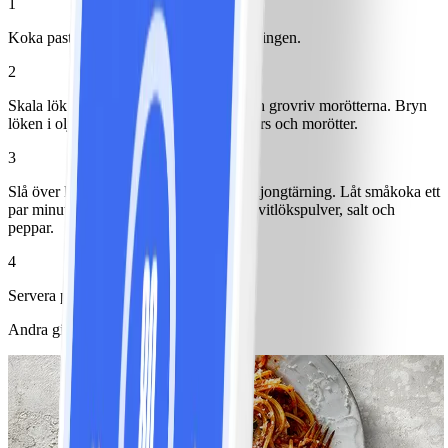
1
Koka pasta enligt anvisning på förpackningen.
2
Skala lök och morötter. Hacka löken och grovriv morötterna. Bryn
löken i olja och tillsätt därefter vegme färs och morötter.
3
Slå över krossade tomater och lägg i buljongtärning. Låt småkoka ett
par minuter. Smaka av med chilipulver, vitlökspulver, salt och
peppar.
4
Servera pastan med färs och sallad.
Andra gillade också