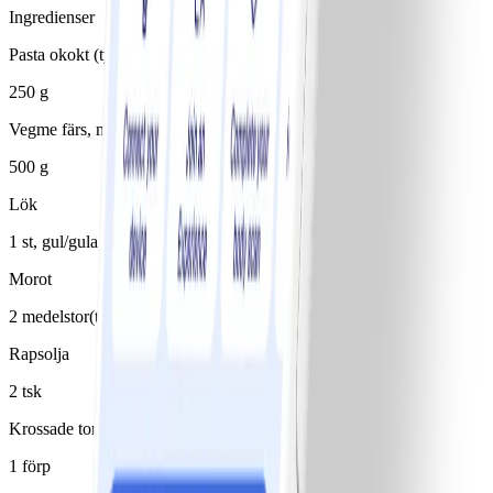
Ingredienser
Pasta okokt (typ spaghetti)
250 g
Vegme färs, mild
500 g
Lök
1 st, gul/gula
Morot
2 medelstor(t)/medelstora
Rapsolja
2 tsk
Krossade tomater
1 förp