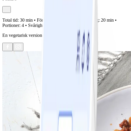
Total tid:
30 min •
Förberedelse:
10 min •
Tillagning:
20 min •
Portioner:
4 •
Svårighetsgrad:
Lätt
En vegetarisk version av spagetti och köttfärssås.