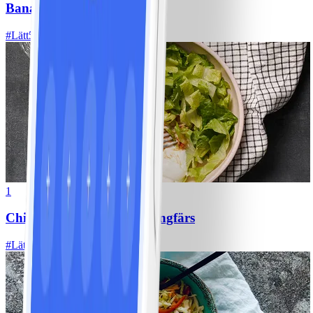
Bananpannkakor
#
Lätt
5 MIN
1
Chili con carne med kycklingfärs
#
Lätt