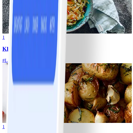
1
Klassisk vitkålssallad
#
Lätt
20 MIN
1