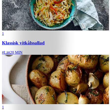
1
Klassisk vitkålssallad
#
Lätt
20 MIN
1