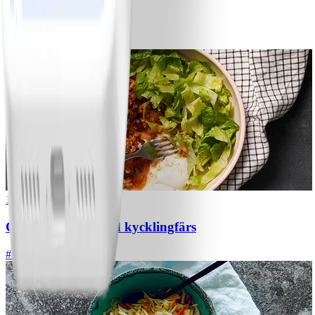
Bananpannkakor
#
Lätt
5 MIN
1
Chili con carne med kycklingfärs
#
Lätt