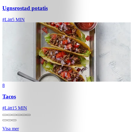
Ugnsrostad potatis
#
Lätt
5 MIN
8
Tacos
#
Lätt
15 MIN
Visa mer