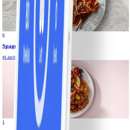
6
Spagetti med köttfärssås
#
Lätt
10 MIN
1