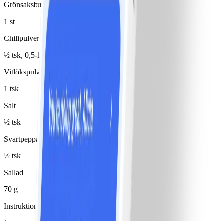
Grönsaksbuljongtärning
1 st
Chilipulver
½ tsk, 0,5-1 tsk
Vitlökspulver
1 tsk
Salt
½ tsk
Svartpeppar
½ tsk
Sallad
70 g
Instruktioner