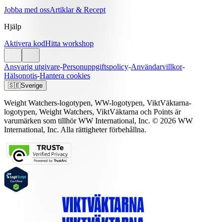
Jobba med oss
Artiklar & Recept
Hjälp
Aktivera kod
Hitta workshop
Ansvarig utgivare
-
Personuppgiftspolicy
-
Användarvillkor
-
Hälsonotis
-
Hantera cookies
🇸🇪
Sverige
Weight Watchers-logotypen, WW-logotypen, ViktVäktarna-
logotypen, Weight Watchers, ViktVäktarna och Points är
varumärken som tillhör WW International, Inc. © 2026 WW
International, Inc. Alla rättigheter förbehållna.