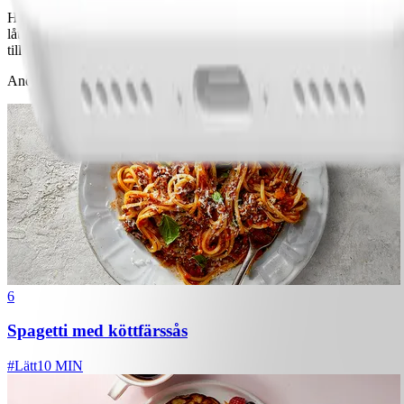
Hacka basilika och persilja, krydda med salt och svartpeppar. Skär en
låt den sjuda under lock på svag värme ca 20-30 minuter, vänd efter h
till en sås och ställ kallt. Ta bort steksnöret på filén och skär upp i tu
Andra gillade också
6
Spagetti med köttfärssås
#
Lätt
10 MIN