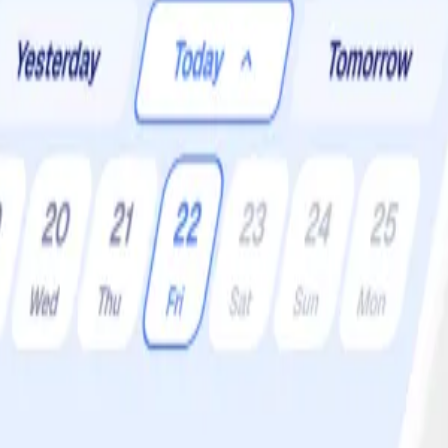
er:
4 •
Svårighetsgrad:
Lätt
apssåsen till, samt kokt potatis och sallad för att få en komplett och när