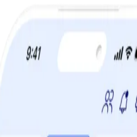
TIDSBEGRÄNSAT ERBJUDANDE:
60% rabatt!