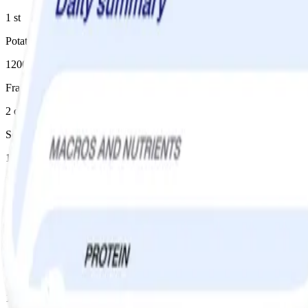
1 st
Potatis
1200 g
Fraiche 5%
2 dl
Senap (dijon)
1 msk
Dragon
½ msk, hackad
Persilja
½ msk, hackad
Instruktioner
1