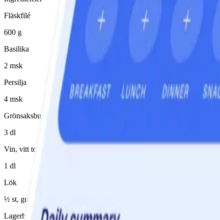
Fläskfilé
600 g
Basilika
2 msk
Persilja
4 msk
Grönsaksbuljong
3 dl
Vin, vitt torrt
1 dl
Lök
½ st, gul/gula, hackad
Lagerblad