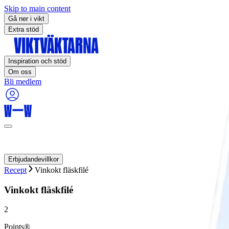
Skip to main content
Gå ner i vikt
Extra stöd
Inspiration och stöd
Om oss
Bli medlem
Erbjudandevillkor
Recept
Vinkokt fläskfilé
Vinkokt fläskfilé
2
Points®