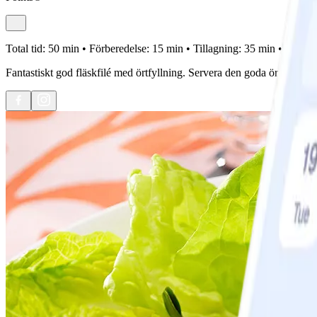
Total tid:
50 min •
Förberedelse:
15 min •
Tillagning:
35 min •
Portion
Fantastiskt god fläskfilé med örtfyllning. Servera den goda ört- och sen