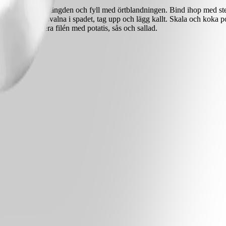
 skåra i filén på längden och fyll med örtblandningen. Bind ihop med st
alva tiden. Låt svalna i spadet, tag upp och lägg kallt. Skala och koka 
nna skivor. Servera filén med potatis, sås och sallad.