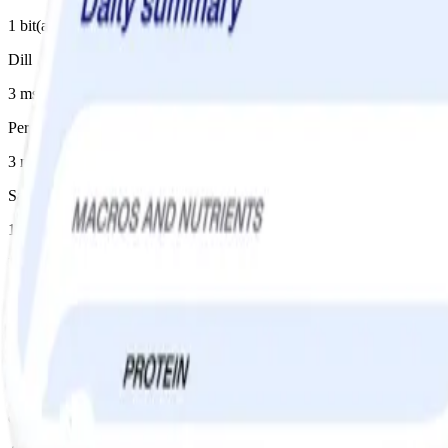
1 bit(ar), 1 dl hackad
Dill
3 msk, hackad
Persilja
3 msk, hackad
Salt
1 tsk
Peppar
1 krm
Instruktioner
1
Sätt ugnen på 225°. Koka potatis och sparris. Smörj in 4 foliebitar lä
och strö över. Salta och peppra. Vik ihop folien till täta paket och lä