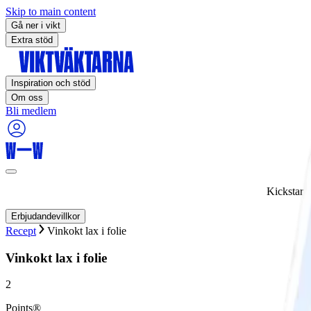
Skip to main content
Gå ner i vikt
Extra stöd
Inspiration och stöd
Om oss
Bli medlem
Kickstart
Erbjudandevillkor
Recept
Vinkokt lax i folie
Vinkokt lax i folie
2
Points®