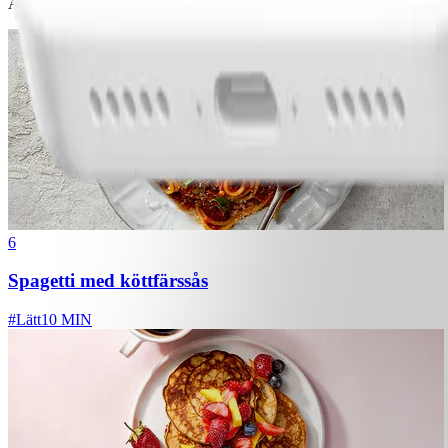
Andra gillade också
6
Spagetti med köttfärssås
#
Lätt
10 MIN