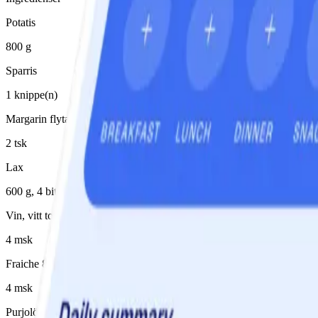
Potatis
800 g
Sparris
1 knippe(n)
Margarin flytande 80%
2 tsk
Lax
600 g, 4 bitar
Vin, vitt torrt
4 msk
Fraiche 8%
4 msk
Purjolök