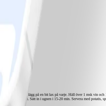
tt med margarin och lägg på en bit lax på varje. Häll över 1 msk vin och 
gg dem på en bakplåt. Sätt in i ugnen i 15-20 min. Servera med potatis, sp