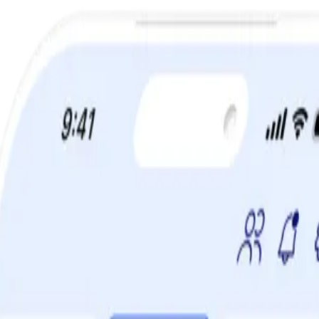
a din viktminskningsresa nu! Spara 50% när du tecknar 12 månaders m