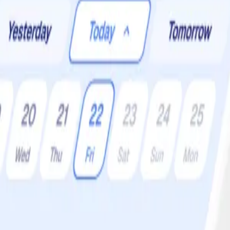
er:
4 •
Svårighetsgrad:
Lätt
t kokar givetvis bort så den är fullt barnsäker. Kan inte bli mycket bätt