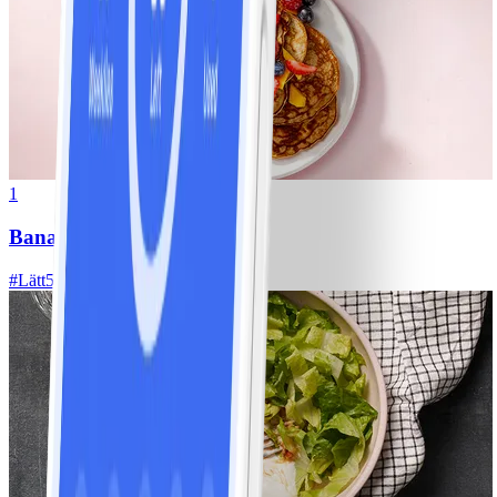
1
Bananpannkakor
#
Lätt
5 MIN