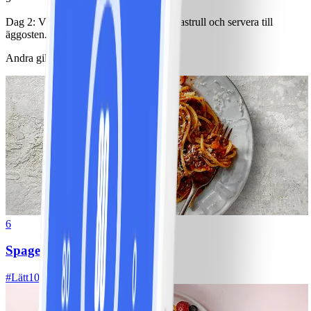
Dag 2: Värm björnbär och socker i en kastrull och servera till
äggosten.
Andra gillade också
6
Spagetti med köttfärssås
#
Lätt
10 MIN