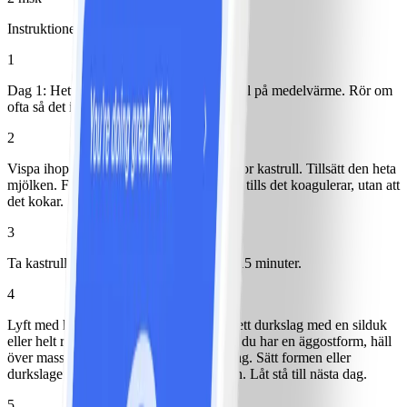
Instruktioner
1
Dag 1: Hetta upp mjölken i en stor kastrull på medelvärme. Rör om
ofta så det inte bränns, den får inte koka.
2
Vispa ihop ägg och gräddfil i en annan stor kastrull. Tillsätt den heta
mjölken. Fortsätt värma under omrörning tills det koagulerar, utan att
det kokar.
3
Ta kastrullen från värmen och låt stå 10-15 minuter.
4
Lyft med hjälp av hålslev över massan i ett durkslag med en silduk
eller helt ren, tunnare kökshandduk. Om du har en äggostform, häll
över massan i den, välj annars ett durkslag. Sätt formen eller
durkslaget över en skål och sedan i kylen. Låt stå till nästa dag.
5