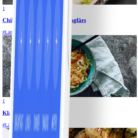
1
Chili con carne med kycklingfärs
#
Lätt
1
Klassisk vitkålssallad
#
Lätt
20 MIN