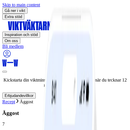
Skip to main content
Gå ner i vikt
Extra stöd
Inspiration och stöd
Om oss
Bli medlem
Kickstarta din viktminskningsresa nu! Spara 50% när du tecknar 12
månaders medlemskap.
Erbjudandevillkor
Recept
Äggost
Äggost
7