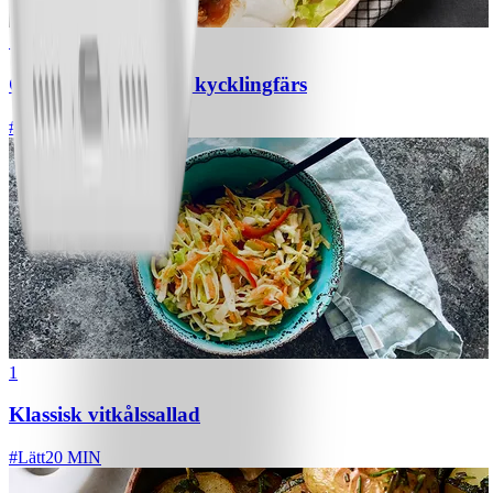
1
Chili con carne med kycklingfärs
#
Lätt
1
Klassisk vitkålssallad
#
Lätt
20 MIN