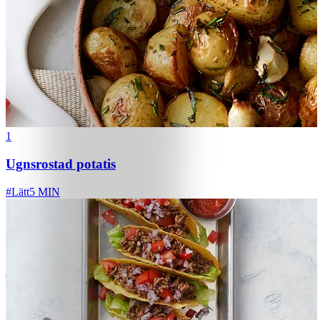
1
Ugnsrostad potatis
#
Lätt
5 MIN