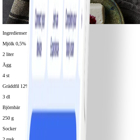
Ingredienser
Mjölk 0,5%
2 liter
Ägg
4 st
Gräddfil 12%
3 dl
Björnbär
250 g
Socker
2 msk