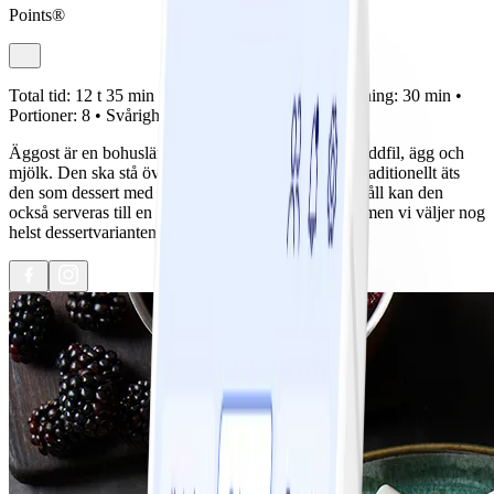
Points®
Total tid:
12 t 35 min •
Förberedelse:
5 min •
Tillagning:
30 min •
Portioner:
8 •
Svårighetsgrad:
Lätt
Äggost är en bohuslänsk specialitet som görs av gräddfil, ägg och
mjölk. Den ska stå över natten, så börja i god tid. Traditionellt äts
den som dessert med varma björnbär, men på sina håll kan den
också serveras till en bit sill(!). Du gör som du vill, men vi väljer nog
helst dessertvarianten!