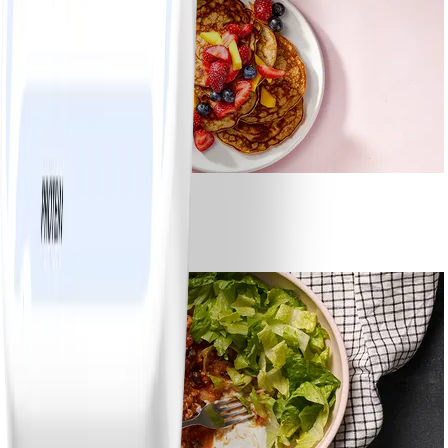
1
Bananpannkakor
#
Lätt
5 MIN