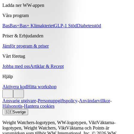
Ladda ner WW-appen
Våra program
Bas
Bas+
Bas+ Klimakteriet
GLP-1 Stöd
Diabetesstöd
Priser & Erbjudanden
Jämför program & priser
Vårt företag
Jobba med oss
Artiklar & Recept
Hjälp
Aktivera kod
Hitta workshop
Ansvarig utgivare
-
Personuppgiftspolicy
-
Användarvillkor
-
Hälsonotis
-
Hantera cookies
🇸🇪
Sverige
Weight Watchers-logotypen, WW-logotypen, ViktVäktarna-
logotypen, Weight Watchers, ViktVäktarna och Points är
varumärken som tillhör WW International, Inc. © 2026 WW