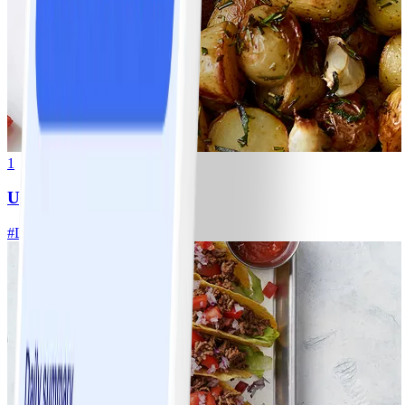
1
Ugnsrostad potatis
#
Lätt
5 MIN