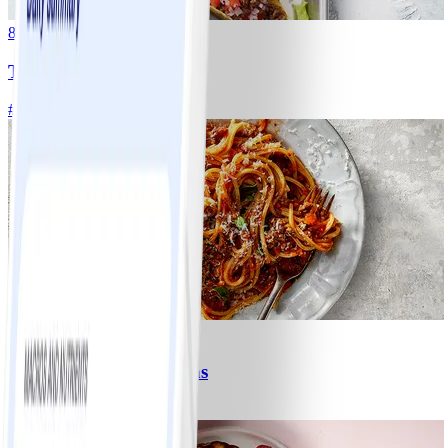
8
Tacos
#
Lätt
15 MIN
6
Spagetti med köttfärssås
#
Lätt
10 MIN