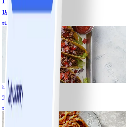
1
Ugnsrostad potatis
#
Lätt
5 MIN
8
Tacos
#
Lätt
15 MIN