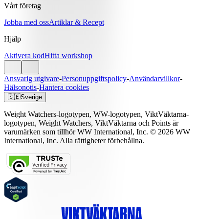
Vårt företag
Jobba med oss
Artiklar & Recept
Hjälp
Aktivera kod
Hitta workshop
Ansvarig utgivare
-
Personuppgiftspolicy
-
Användarvillkor
-
Hälsonotis
-
Hantera cookies
🇸🇪
Sverige
Weight Watchers-logotypen, WW-logotypen, ViktVäktarna-
logotypen, Weight Watchers, ViktVäktarna och Points är
varumärken som tillhör WW International, Inc. © 2026 WW
International, Inc. Alla rättigheter förbehållna.