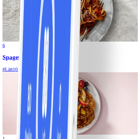
6
Spagetti med köttfärssås
#
Lätt
10 MIN
1