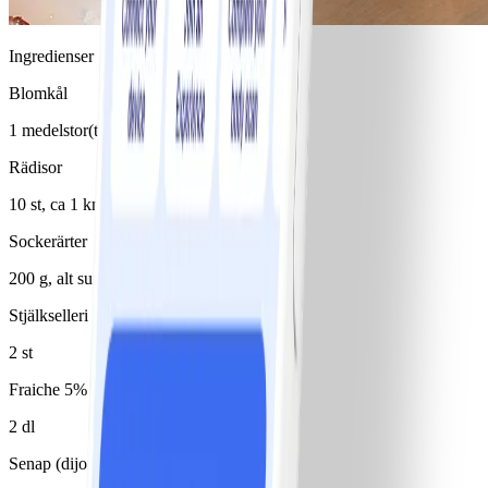
Ingredienser
Blomkål
1 medelstor(t)/medelstora
Rädisor
10 st, ca 1 knippe
Sockerärter
200 g, alt sugar snaps
Stjälkselleri
2 st
Fraiche 5%
2 dl
Senap (dijon)