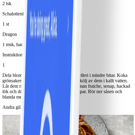
2 tsk
Schalottenlök
1 st
Dragon
1 msk, hackad
Instruktioner
1
Dela blomkålen i mindre buketter, skär selleri i mindre bitar. Koka
grönsakerna i lättsaltat vatten ca 5 min. Skölj av dem i kallt vatten.
Låt dem rinna av ordentligt. Blanda samman fraiche, senap, hackad
lök och dragon, krydda med salt och peppar. Rör ner såsen och
blanda med grönsakerna.
Andra gillade också