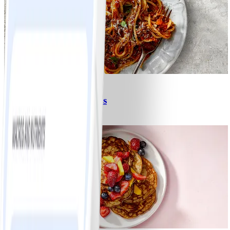
6
Spagetti med köttfärssås
#
Lätt
10 MIN