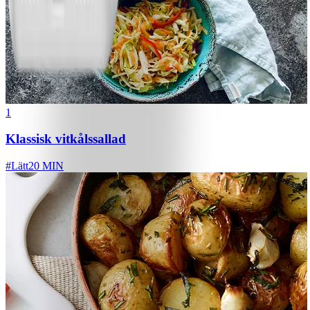
1
Klassisk vitkålssallad
#
Lätt
20 MIN