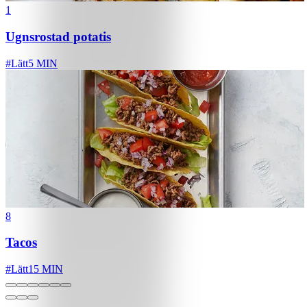
1
Ugnsrostad potatis
#
Lätt
5 MIN
8
Tacos
#
Lätt
15 MIN