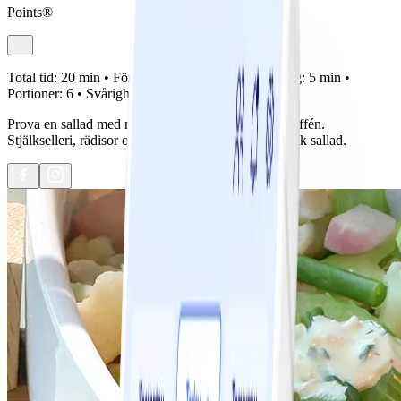
Points®
Total tid:
20 min •
Förberedelse:
15 min •
Tillagning:
5 min •
Portioner:
6 •
Svårighetsgrad:
Lätt
Prova en sallad med nya kombinationer att ha på buffén.
Stjälkselleri, rädisor och schalottenlök ger en smakrik sallad.