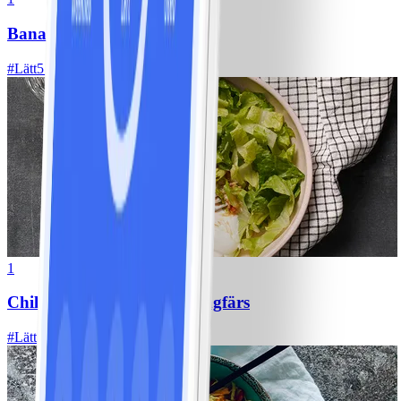
Bananpannkakor
#
Lätt
5 MIN
1
Chili con carne med kycklingfärs
#
Lätt