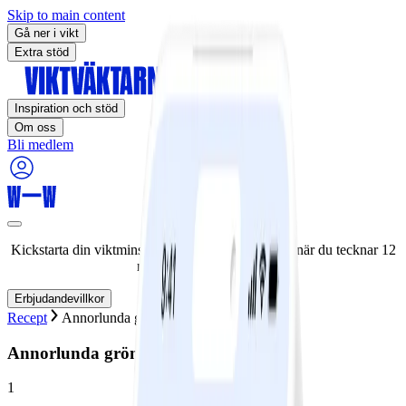
Skip to main content
Gå ner i vikt
Extra stöd
Inspiration och stöd
Om oss
Bli medlem
Kickstarta din viktminskningsresa nu! Spara 50% när du tecknar 12
månaders medlemskap.
Erbjudandevillkor
Recept
Annorlunda grönsakssallad
Annorlunda grönsakssallad
1