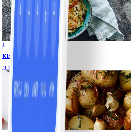
1
Klassisk vitkålssallad
#
Lätt
20 MIN