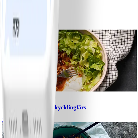
1
Bananpannkakor
#
Lätt
5 MIN
1
Chili con carne med kycklingfärs
#
Lätt