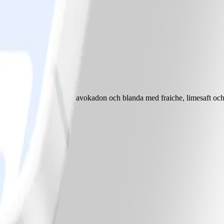
225° ca 50 minuter. Mosa avokadon och blanda med fraiche, limesaft och 
a med sallad.