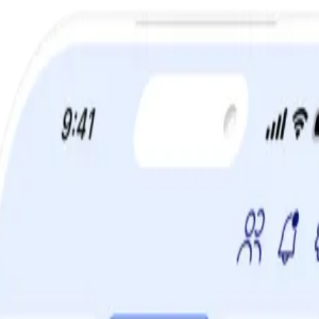
a din viktminskningsresa nu! Spara 50% när du tecknar 12 månaders m