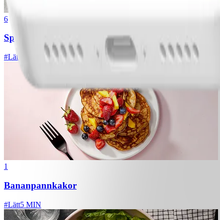
6
Spagetti med köttfärssås
#
Lätt
10 MIN
1
Bananpannkakor
#
Lätt
5 MIN