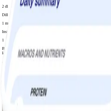
2 dl
Dill
1 msk
Instruktioner
1
Baka potatisarna på högsta effekt i micron ca 15 minuter eller i ugn 
lägg i avokadoröran och toppa med räkor, kräftstjärtar och dill. Server
Andra gillade också