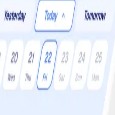
er:
4 •
Svårighetsgrad:
Lätt
parrot och limesaft sätter fart på smakerna!