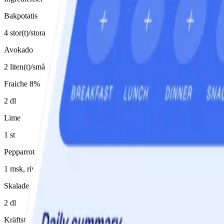
Bakpotatis
4 stor(t)/stora
Avokado
2 liten(t)/små
Fraiche 8%
2 dl
Lime
1 st
Pepparrot
1 msk, riven/rivet, 1/2 -1 msk
Skalade räkor
2 dl
Kräftstjärtar