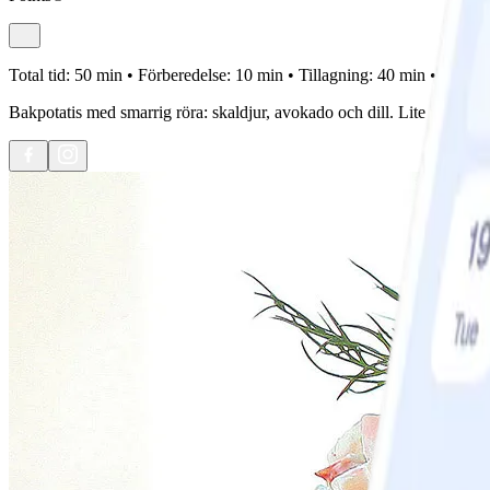
Total tid:
50 min •
Förberedelse:
10 min •
Tillagning:
40 min •
Portion
Bakpotatis med smarrig röra: skaldjur, avokado och dill. Lite riven pep